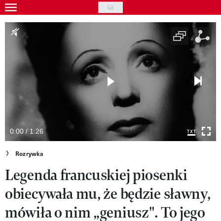
Skip
to
Wydarzenia
main
Rozrywka
content
Na ekranie
Piosenka
VIVA!ART
VIVA!MODA
0:00 / 1:26
VIVA!LIFESTYLE
Rozrywka
Legenda francuskiej piosenki
VIVA!MAN
obiecywała mu, że będzie sławny,
VIVA!PEOPLE POWER
mówiła o nim „geniusz". To jego
VIVA!ITAKA