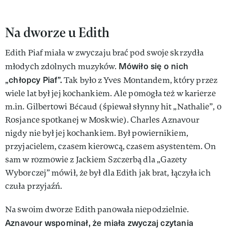
Na dworze u Edith
Edith Piaf miała w zwyczaju brać pod swoje skrzydła
Mówiło się o nich
młodych zdolnych muzyków.
„chłopcy Piaf”.
Tak było z Yves Montandem, który przez
wiele lat był jej kochankiem. Ale pomogła też w karierze
m.in. Gilbertowi Bécaud (śpiewał słynny hit „Nathalie”, o
Rosjance spotkanej w Moskwie). Charles Aznavour
nigdy nie był jej kochankiem. Był powiernikiem,
przyjacielem, czasem kierowcą, czasem asystentem. On
sam w rozmowie z Jackiem Szczerbą dla „Gazety
Wyborczej” mówił, że był dla Edith jak brat, łączyła ich
czuła przyjaźń.
Na swoim dworze Edith panowała niepodzielnie.
Aznavour wspominał, że miała zwyczaj czytania