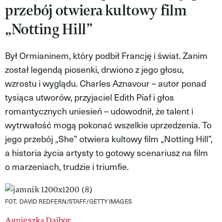
przebój otwiera kultowy film
MAGAZYN VIVA!
„Notting Hill”
Był Ormianinem, który podbił Francję i świat. Zanim
został legendą piosenki, drwiono z jego głosu,
wzrostu i wyglądu. Charles Aznavour – autor ponad
tysiąca utworów, przyjaciel Edith Piaf i głos
romantycznych uniesień – udowodnił, że talent i
wytrwałość mogą pokonać wszelkie uprzedzenia. To
jego przebój „She” otwiera kultowy film „Notting Hill”,
a historia życia artysty to gotowy scenariusz na film
o marzeniach, trudzie i triumfie.
FOT. DAVID REDFERN/STAFF/GETTY IMAGES
Agnieszka Dajbor