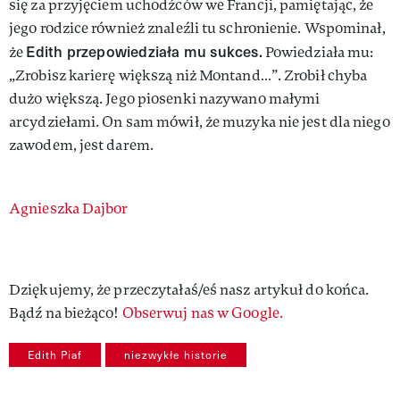
się za przyjęciem uchodźców we Francji, pamiętając, że
jego rodzice również znaleźli tu schronienie. Wspominał,
Edith przepowiedziała mu sukces.
że
Powiedziała mu:
„Zrobisz karierę większą niż Montand…”. Zrobił chyba
dużo większą. Jego piosenki nazywano małymi
arcydziełami. On sam mówił, że muzyka nie jest dla niego
zawodem, jest darem.
Authors
Agnieszka Dajbor
Dziękujemy, że przeczytałaś/eś nasz artykuł do końca.
Bądź na bieżąco!
Obserwuj nas w Google.
Edith Piaf
niezwykłe historie