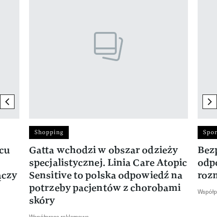
previous element
ne
Shopping
Spor
rcu
Gatta wchodzi w obszar odzieży
Bez
specjalistycznej. Linia Care Atopic
odp
ączy
Sensitive to polska odpowiedź na
roz
potrzeby pacjentów z chorobami
Współp
skóry
Współpraca reklamowa