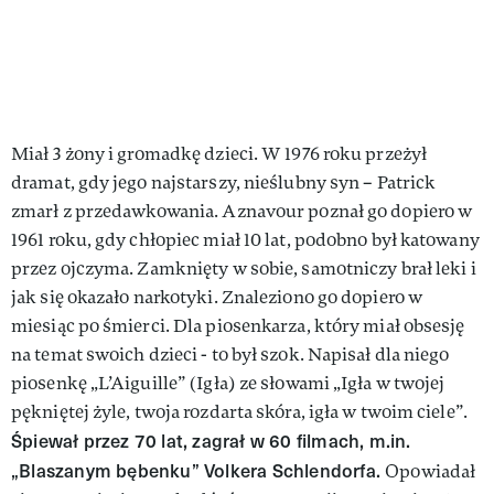
Miał 3 żony i gromadkę dzieci. W 1976 roku przeżył
dramat, gdy jego najstarszy, nieślubny syn – Patrick
zmarł z przedawkowania. Aznavour poznał go dopiero w
1961 roku, gdy chłopiec miał 10 lat, podobno był katowany
przez ojczyma. Zamknięty w sobie, samotniczy brał leki i
jak się okazało narkotyki. Znaleziono go dopiero w
miesiąc po śmierci. Dla piosenkarza, który miał obsesję
na temat swoich dzieci - to był szok. Napisał dla niego
piosenkę „L’Aiguille” (Igła) ze słowami „Igła w twojej
pękniętej żyle, twoja rozdarta skóra, igła w twoim ciele”.
Śpiewał przez 70 lat, zagrał w 60 filmach, m.in.
„Blaszanym bębenku” Volkera Schlendorfa.
Opowiadał