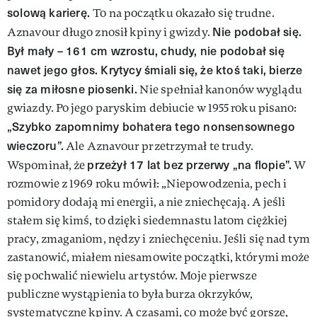
solową karierę.
To na początku okazało się trudne.
Nie podobał się.
Aznavour długo znosił kpiny i gwizdy.
Był mały – 161 cm wzrostu, chudy, nie podobał się
nawet jego głos. Krytycy śmiali się, że ktoś taki, bierze
się za miłosne piosenki.
Nie spełniał kanonów wyglądu
gwiazdy. Po jego paryskim debiucie w 1955 roku pisano:
„Szybko zapomnimy bohatera tego nonsensownego
wieczoru”.
Ale Aznavour przetrzymał te trudy.
przeżył 17 lat bez przerwy „na flopie”.
Wspominał, że
W
rozmowie z 1969 roku mówił: „Niepowodzenia, pech i
pomidory dodają mi energii, a nie zniechęcają. A jeśli
stałem się kimś, to dzięki siedemnastu latom ciężkiej
pracy, zmaganiom, nędzy i zniechęceniu. Jeśli się nad tym
zastanowić, miałem niesamowite początki, którymi może
się pochwalić niewielu artystów. Moje pierwsze
publiczne wystąpienia to była burza okrzyków,
systematyczne kpiny. A czasami, co może być gorsze,