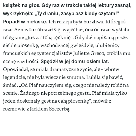
książek na głos. Gdy raz w trakcie takiej lektury zasnął,
wykrzyknęła: „Ty draniu, zasypiasz kiedy czytam!”
Popadł w niełaskę.
Ich relacja była burzliwa. Któregoś
razu Aznavour obraził się, wyjechał, ona od razu wysłała
telegram: „Już za Tobą tęsknię". Gdy dał napisaną przez
siebie piosenkę, wschodzącej gwieździe, ulubienicy
francuskich egzystencjalistów Juliette Greco, zrobiła mu
Spędził w jej domu osiem lat.
scenę zazdrości.
Opowiadał, że miała dramatyczne życie, ale - wbrew
legendzie, nie była wiecznie smutna. Lubiła się bawić,
śmiać. „Od Piaf nauczyłem się, czego nie należy robić na
scenie. Żadnego niepotrzebnego gestu. Piaf miała tylko
jeden doskonały gest na całą piosenkę”, mówił z
rozmowie z Jackiem Szczerbą.