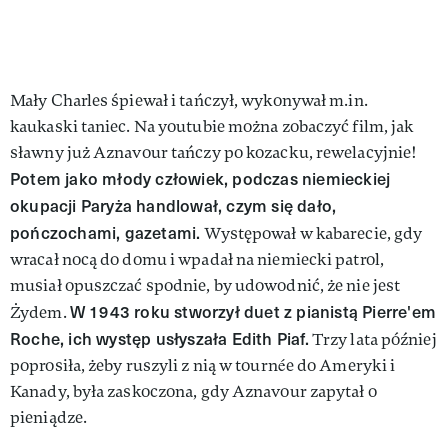
Mały Charles śpiewał i tańczył, wykonywał m.in.
kaukaski taniec. Na youtubie można zobaczyć film, jak
sławny już Aznavour tańczy po kozacku, rewelacyjnie!
Potem jako młody człowiek, podczas niemieckiej
okupacji Paryża handlował, czym się dało,
pończochami, gazetami.
Występował w kabarecie, gdy
wracał nocą do domu i wpadał na niemiecki patrol,
musiał opuszczać spodnie, by udowodnić, że nie jest
W 1943 roku stworzył duet z pianistą Pierre'em
Żydem.
Roche, ich występ usłyszała Edith Piaf.
Trzy lata później
poprosiła, żeby ruszyli z nią w tournée do Ameryki i
Kanady, była zaskoczona, gdy Aznavour zapytał o
pieniądze.