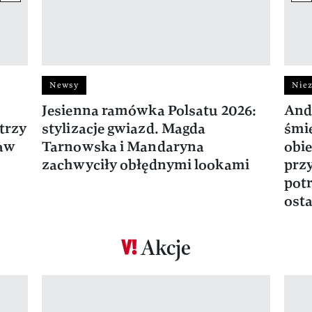
Newsy
Niez
Jesienna ramówka Polsatu 2026:
And
trzy
stylizacje gwiazd. Magda
śmie
ław
Tarnowska i Mandaryna
obie
zachwyciły obłędnymi lookami
prz
potr
osta
Akcje
Pokazywanie elementu 1 z 17