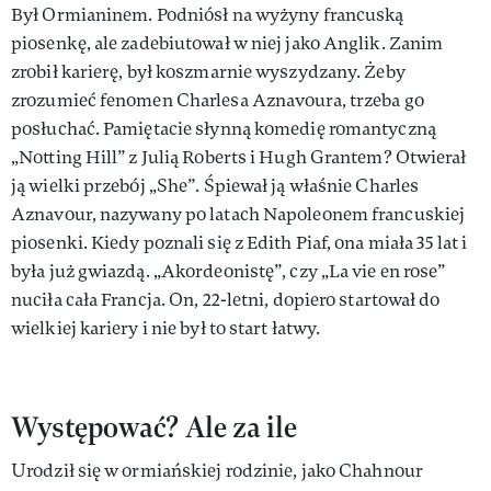
Był Ormianinem. Podniósł na wyżyny francuską
piosenkę, ale zadebiutował w niej jako Anglik. Zanim
zrobił karierę, był koszmarnie wyszydzany. Żeby
zrozumieć fenomen Charlesa Aznavoura, trzeba go
posłuchać. Pamiętacie słynną komedię romantyczną
„Notting Hill” z Julią Roberts i Hugh Grantem? Otwierał
ją wielki przebój „She”. Śpiewał ją właśnie Charles
Aznavour, nazywany po latach Napoleonem francuskiej
piosenki. Kiedy poznali się z Edith Piaf, ona miała 35 lat i
była już gwiazdą. „Akordeonistę”, czy „La vie en rose”
nuciła cała Francja. On, 22-letni, dopiero startował do
wielkiej kariery i nie był to start łatwy.
Występować? Ale za ile
Urodził się w ormiańskiej rodzinie, jako Chahnour