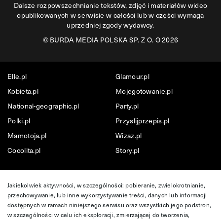
Dalsze rozpowszechnianie tekstów, zdjęć i materiałów wideo
opublikowanych w serwisie w całości lub w części wymaga
uprzedniej zgody wydawcy.
©
BURDA MEDIA POLSKA SP. Z O. O 2026
Elle.pl
Glamour.pl
Kobieta.pl
Mojegotowanie.pl
National-geographic.pl
Party.pl
Polki.pl
Przyslijprzepis.pl
Mamotoja.pl
Wizaz.pl
Cocolita.pl
Story.pl
Jakiekolwiek aktywności, w szczególności: pobieranie, zwielokrotnianie,
przechowywanie, lub inne wykorzystywanie treści, danych lub informacji
dostępnych w ramach niniejszego serwisu oraz wszystkich jego podstron,
w szczególności w celu ich eksploracji, zmierzającej do tworzenia,