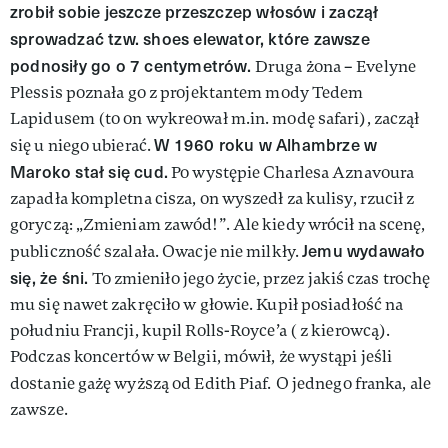
zrobił sobie jeszcze przeszczep włosów i zaczął
sprowadzać tzw. shoes elewator, które zawsze
podnosiły go o 7 centymetrów.
Druga żona – Evelyne
Plessis poznała go z projektantem mody Tedem
Lapidusem (to on wykreował m.in. modę safari), zaczął
W 1960 roku w Alhambrze w
się u niego ubierać.
Maroko stał się cud.
Po występie Charlesa Aznavoura
zapadła kompletna cisza, on wyszedł za kulisy, rzucił z
goryczą: „Zmieniam zawód!”. Ale kiedy wrócił na scenę,
Jemu wydawało
publiczność szalała. Owacje nie milkły.
się, że śni.
To zmieniło jego życie, przez jakiś czas trochę
mu się nawet zakręciło w głowie. Kupił posiadłość na
południu Francji, kupil Rolls-Royce’a ( z kierowcą).
Podczas koncertów w Belgii, mówił, że wystąpi jeśli
dostanie gażę wyższą od Edith Piaf.
O jednego franka, ale
zawsze.