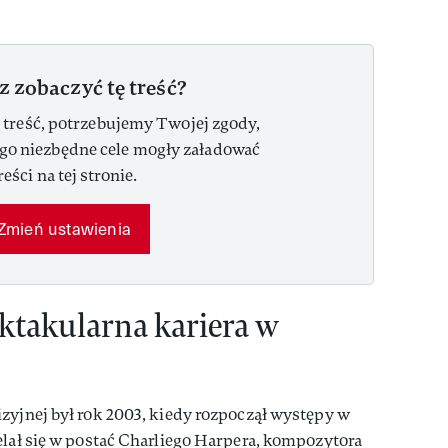
z zobaczyć tę treść?
 treść, potrzebujemy Twojej zgody,
ego niezbędne cele mogły załadować
reści na tej stronie.
Zmień ustawienia
ktakularna kariera w
zyjnej był rok 2003, kiedy rozpoczął występy w
elał się w postać Charliego Harpera, kompozytora