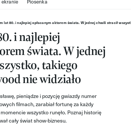
 ekranie
Piosenka
em lat 80. i najlepiej opłacanym aktorem świata. W jednej chwili stracił wszy
0. i najlepiej
orem świata. W jednej
wszystko, takiego
ood nie widziało
 sławę, pieniądze i pozycję gwiazdy numer
owych filmach, zarabiał fortunę za każdy
 momencie wszystko runęło. Poznaj historię
wał cały świat show-biznesu.