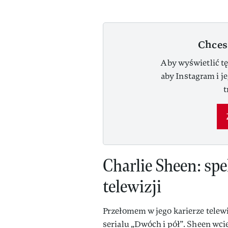
Chces
Aby wyświetlić tę
aby Instagram i j
t
Charlie Sheen: s
pe
telewizji
Przełomem w jego karierze telewi
serialu „Dwóch i pół”. Sheen wci