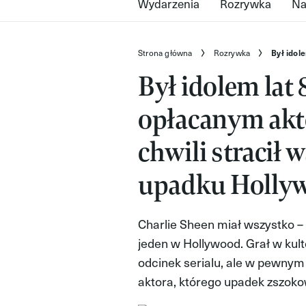
Wydarzenia
Rozrywka
Na
Strona główna
Rozrywka
Był idol
Był idolem lat 8
opłacanym akt
chwili stracił 
upadku Hollyw
Charlie Sheen miał wszystko –
jeden w Hollywood. Grał w kult
odcinek serialu, ale w pewnym
aktora, którego upadek zszoko