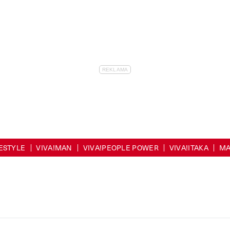
FESTYLE
VIVA!MAN
VIVA!PEOPLE POWER
VIVA!ITAKA
MA