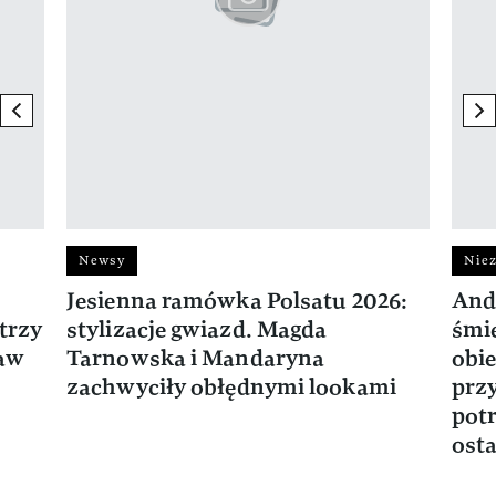
previous element
ne
Newsy
Niez
Jesienna ramówka Polsatu 2026:
And
trzy
stylizacje gwiazd. Magda
śmie
ław
Tarnowska i Mandaryna
obie
zachwyciły obłędnymi lookami
prz
potr
osta