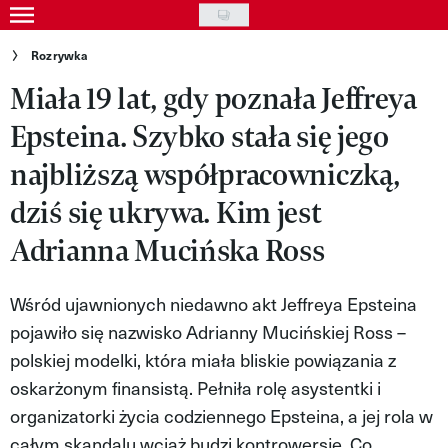
Skip
to
Wydarzenia
Rozrywka
main
Miała 19 lat, gdy poznała Jeffreya
Rozrywka
content
Epsteina. Szybko stała się jego
Na ekranie
najbliższą współpracowniczką,
Piosenka
dziś się ukrywa. Kim jest
VIVA!ART
Adrianna Mucińska Ross
VIVA!MODA
Wśród ujawnionych niedawno akt Jeffreya Epsteina
VIVA!LIFESTYLE
pojawiło się nazwisko Adrianny Mucińskiej Ross –
VIVA!MAN
polskiej modelki, która miała bliskie powiązania z
oskarżonym finansistą. Pełniła rolę asystentki i
VIVA!PEOPLE POWER
organizatorki życia codziennego Epsteina, a jej rola w
VIVA!ITAKA
całym skandalu wciąż budzi kontrowersje. Co