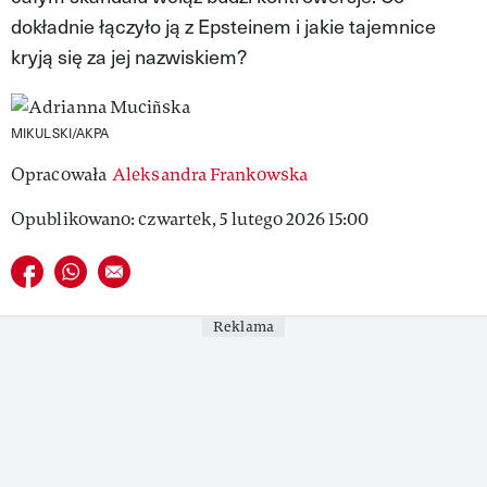
dokładnie łączyło ją z Epsteinem i jakie tajemnice
MAGAZYN VIVA!
kryją się za jej nazwiskiem?
MIKULSKI/AKPA
Opracowała
Aleksandra Frankowska
Opublikowano: czwartek, 5 lutego 2026 15:00
Udostępnij na facebook
Udostępnij na whatsapp
E-mail do przyjaciela
Reklama