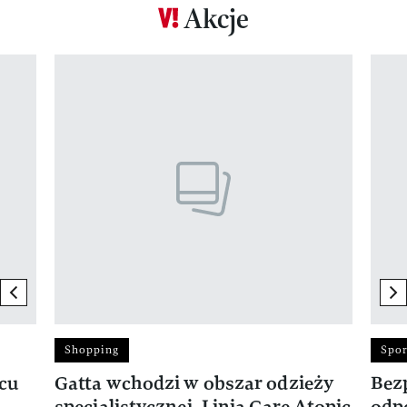
Akcje
Pokazywanie elementu 1 z 17
previous element
ne
Shopping
Spor
rcu
Gatta wchodzi w obszar odzieży
Bez
specjalistycznej. Linia Care Atopic
odp