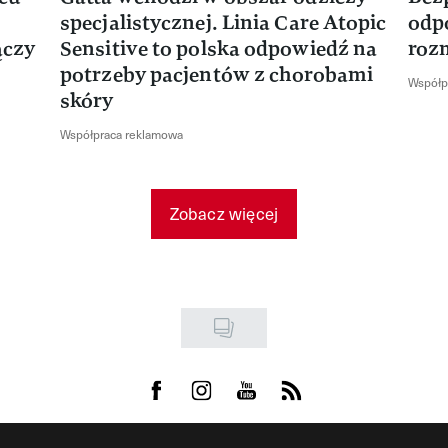
specjalistycznej. Linia Care Atopic
odp
ączy
Sensitive to polska odpowiedź na
roz
potrzeby pacjentów z chorobami
Współp
skóry
Współpraca reklamowa
Zobacz więcej
Visit us on Facebook
Visit us on Instagram
Visit us on Youtube
Visit us on Rss