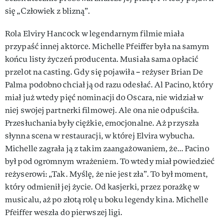
się „Człowiek z blizną”.
Rola Elviry Hancock w legendarnym filmie miała
przypaść innej aktorce. Michelle Pfeiffer była na samym
końcu listy życzeń producenta. Musiała sama opłacić
przelot na casting. Gdy się pojawiła – reżyser Brian De
Palma podobno chciał ją od razu odesłać. Al Pacino, który
miał już wtedy pięć nominacji do Oscara, nie widział w
niej swojej partnerki filmowej. Ale ona nie odpuściła.
Przesłuchania były ciężkie, emocjonalne. Aż przyszła
słynna scena w restauracji, w której Elvira wybucha.
Michelle zagrała ją z takim zaangażowaniem, że... Pacino
był pod ogromnym wrażeniem. To wtedy miał powiedzieć
reżyserowi: „Tak. Myślę, że nie jest zła”. To był moment,
który odmienił jej życie. Od kasjerki, przez porażkę w
musicalu, aż po złotą rolę u boku legendy kina. Michelle
Pfeiffer weszła do pierwszej ligi.