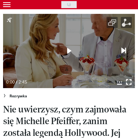
Skip
to
Wydarzenia
main
Rozrywka
content
Na ekranie
Piosenka
VIVA!ART
VIVA!MODA
0:00 / 2:45
VIVA!LIFESTYLE
Rozrywka
Nie uwierzysz, czym zajmowała
VIVA!MAN
się Michelle Pfeiffer, zanim
VIVA!PEOPLE POWER
została legendą Hollywood. Jej
VIVA!ITAKA