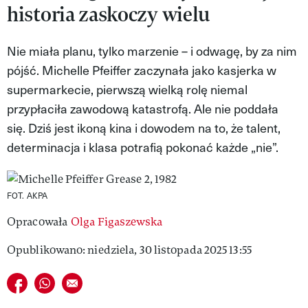
historia zaskoczy wielu
MAGAZYN VIVA!
Nie miała planu, tylko marzenie – i odwagę, by za nim
pójść. Michelle Pfeiffer zaczynała jako kasjerka w
supermarkecie, pierwszą wielką rolę niemal
przypłaciła zawodową katastrofą. Ale nie poddała
się. Dziś jest ikoną kina i dowodem na to, że talent,
determinacja i klasa potrafią pokonać każde „nie”.
FOT. AKPA
Opracowała
Olga Figaszewska
Opublikowano: niedziela, 30 listopada 2025 13:55
Udostępnij na facebook
Udostępnij na whatsapp
E-mail do przyjaciela