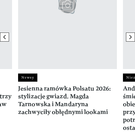
previous element
ne
Newsy
Niez
Jesienna ramówka Polsatu 2026:
And
trzy
stylizacje gwiazd. Magda
śmie
ław
Tarnowska i Mandaryna
obie
zachwyciły obłędnymi lookami
prz
potr
osta