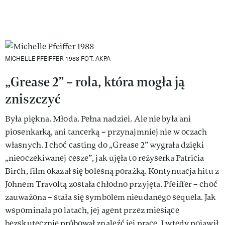
MICHELLE PFEIFFER 1988
FOT. AKPA
„Grease 2” – rola, która mogła ją
zniszczyć
Była piękna. Młoda. Pełna nadziei. Ale nie była ani
piosenkarką, ani tancerką – przynajmniej nie w oczach
własnych. I choć casting do „Grease 2” wygrała dzięki
„nieoczekiwanej cesze”, jak ujęła to reżyserka Patricia
Birch, film okazał się bolesną porażką. Kontynuacja hitu z
Johnem Travoltą została chłodno przyjęta. Pfeiffer – choć
zauważona – stała się symbolem nieudanego sequela. Jak
wspominała po latach, jej agent przez miesiące
bezskutecznie próbował znaleźć jej pracę. I wtedy pojawił