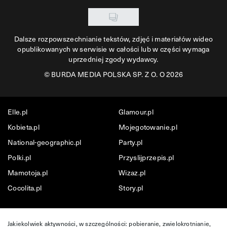
Dalsze rozpowszechnianie tekstów, zdjęć i materiałów wideo
opublikowanych w serwisie w całości lub w części wymaga
uprzedniej zgody wydawcy.
©
BURDA MEDIA POLSKA SP. Z O. O 2026
Elle.pl
Glamour.pl
Kobieta.pl
Mojegotowanie.pl
National-geographic.pl
Party.pl
Polki.pl
Przyslijprzepis.pl
Mamotoja.pl
Wizaz.pl
Cocolita.pl
Story.pl
Jakiekolwiek aktywności, w szczególności: pobieranie, zwielokrotnianie,