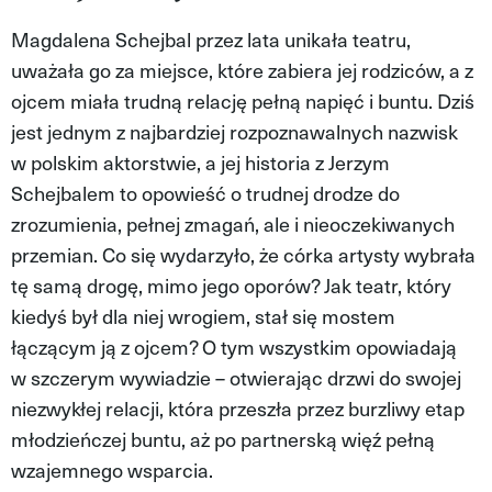
MAGAZYN VIVA!
Magdalena Schejbal przez lata unikała teatru,
uważała go za miejsce, które zabiera jej rodziców, a z
ojcem miała trudną relację pełną napięć i buntu. Dziś
jest jednym z najbardziej rozpoznawalnych nazwisk
w polskim aktorstwie, a jej historia z Jerzym
Schejbalem to opowieść o trudnej drodze do
zrozumienia, pełnej zmagań, ale i nieoczekiwanych
przemian. Co się wydarzyło, że córka artysty wybrała
tę samą drogę, mimo jego oporów? Jak teatr, który
kiedyś był dla niej wrogiem, stał się mostem
łączącym ją z ojcem? O tym wszystkim opowiadają
w szczerym wywiadzie – otwierając drzwi do swojej
niezwykłej relacji, która przeszła przez burzliwy etap
młodzieńczej buntu, aż po partnerską więź pełną
wzajemnego wsparcia.