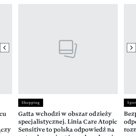
Pokazywanie elementu 1 z 17
previous element
ne
Shopping
Spor
rcu
Gatta wchodzi w obszar odzieży
Bez
specjalistycznej. Linia Care Atopic
odp
ączy
Sensitive to polska odpowiedź na
roz