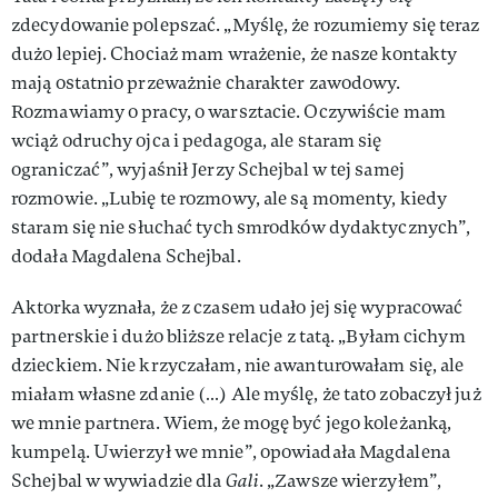
zdecydowanie polepszać. „Myślę, że rozumiemy się teraz
dużo lepiej. Chociaż mam wrażenie, że nasze kontakty
mają ostatnio przeważnie charakter zawodowy.
Rozmawiamy o pracy, o warsztacie. Oczywiście mam
wciąż odruchy ojca i pedagoga, ale staram się
ograniczać”, wyjaśnił Jerzy Schejbal w tej samej
rozmowie. „Lubię te rozmowy, ale są momenty, kiedy
staram się nie słuchać tych smrodków dydaktycznych”,
dodała Magdalena Schejbal.
Aktorka wyznała, że z czasem udało jej się wypracować
partnerskie i dużo bliższe relacje z tatą. „Byłam cichym
dzieckiem. Nie krzyczałam, nie awanturowałam się, ale
miałam własne zdanie (…) Ale myślę, że tato zobaczył już
we mnie partnera. Wiem, że mogę być jego koleżanką,
kumpelą. Uwierzył we mnie”, opowiadała Magdalena
Schejbal w wywiadzie dla
Gali
. „Zawsze wierzyłem”,