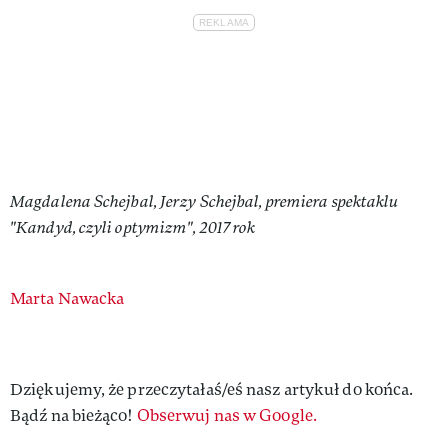
Magdalena Schejbal, Jerzy Schejbal, premiera spektaklu
"Kandyd, czyli optymizm", 2017 rok
Authors
Marta Nawacka
Dziękujemy, że przeczytałaś/eś nasz artykuł do końca.
Bądź na bieżąco!
Obserwuj nas w Google.