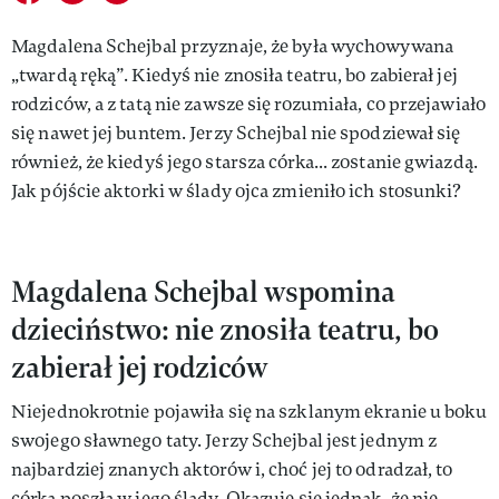
Magdalena Schejbal przyznaje, że była wychowywana
„twardą ręką”. Kiedyś nie znosiła teatru, bo zabierał jej
rodziców, a z tatą nie zawsze się rozumiała, co przejawiało
się nawet jej buntem. Jerzy Schejbal nie spodziewał się
również, że kiedyś jego starsza córka... zostanie gwiazdą.
Jak pójście aktorki w ślady ojca zmieniło ich stosunki?
Magdalena Schejbal wspomina
dzieciństwo: nie znosiła teatru, bo
zabierał jej rodziców
Niejednokrotnie pojawiła się na szklanym ekranie u boku
swojego sławnego taty. Jerzy Schejbal jest jednym z
najbardziej znanych aktorów i, choć jej to odradzał, to
córka poszła w jego ślady. Okazuje się jednak, że nie