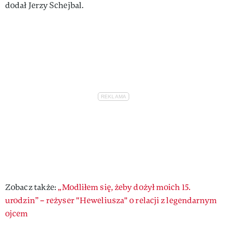
dodał Jerzy Schejbal.
Zobacz także:
„Modliłem się, żeby dożył moich 15.
urodzin” – reżyser "Heweliusza" o relacji z legendarnym
ojcem