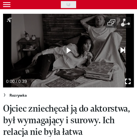
Skip
to
Wydarzenia
main
Rozrywka
content
Na ekranie
Piosenka
VIVA!ART
VIVA!MODA
0:00 / 0:39
VIVA!LIFESTYLE
Rozrywka
Ojciec zniechęcał ją do aktorstwa,
VIVA!MAN
był wymagający i surowy. Ich
VIVA!PEOPLE POWER
relacja nie była łatwa
VIVA!ITAKA