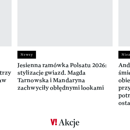
Newsy
Niez
Jesienna ramówka Polsatu 2026:
And
trzy
stylizacje gwiazd. Magda
śmie
ław
Tarnowska i Mandaryna
obie
zachwyciły obłędnymi lookami
prz
potr
osta
Akcje