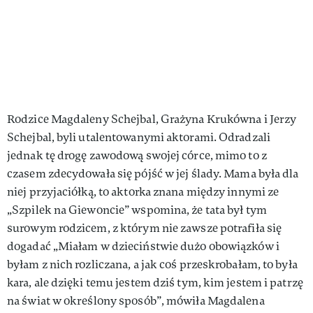
Rodzice Magdaleny Schejbal, Grażyna Krukówna i Jerzy
Schejbal, byli utalentowanymi aktorami. Odradzali
jednak tę drogę zawodową swojej córce, mimo to z
czasem zdecydowała się pójść w jej ślady. Mama była dla
niej przyjaciółką, to aktorka znana między innymi ze
„Szpilek na Giewoncie” wspomina, że tata był tym
surowym rodzicem, z którym nie zawsze potrafiła się
dogadać „Miałam w dzieciństwie dużo obowiązków i
byłam z nich rozliczana, a jak coś przeskrobałam, to była
kara, ale dzięki temu jestem dziś tym, kim jestem i patrzę
na świat w określony sposób”, mówiła Magdalena