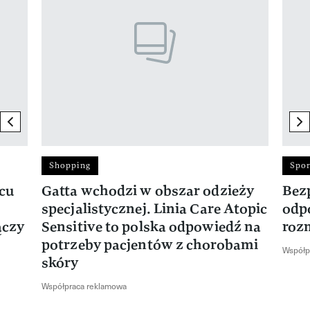
previous element
ne
Shopping
Spor
rcu
Gatta wchodzi w obszar odzieży
Bez
specjalistycznej. Linia Care Atopic
odp
ączy
Sensitive to polska odpowiedź na
roz
potrzeby pacjentów z chorobami
Współp
skóry
Współpraca reklamowa