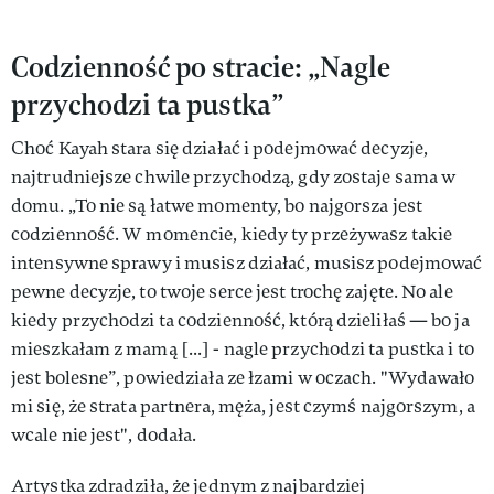
Codzienność po stracie: „Nagle
przychodzi ta pustka”
Choć Kayah stara się działać i podejmować decyzje,
najtrudniejsze chwile przychodzą, gdy zostaje sama w
domu. „To nie są łatwe momenty, bo najgorsza jest
codzienność. W momencie, kiedy ty przeżywasz takie
intensywne sprawy i musisz działać, musisz podejmować
pewne decyzje, to twoje serce jest trochę zajęte. No ale
kiedy przychodzi ta codzienność, którą dzieliłaś — bo ja
mieszkałam z mamą [...] - nagle przychodzi ta pustka i to
jest bolesne”, powiedziała ze łzami w oczach. "Wydawało
mi się, że strata partnera, męża, jest czymś najgorszym, a
wcale nie jest", dodała.
Artystka zdradziła, że jednym z najbardziej