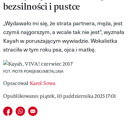
bezsilności i pustce
MAGAZYN VIVA!
„Wydawało mi się, że strata partnera, męża, jest
czymś najgorszym, a wcale tak nie jest", wyznała
Kayah w poruszającym wywiadzie. Wokalistka
straciła w tym roku psa, ojca i matkę.
FOT. PIOTR PORĘBSKI/METALUNA
Opracował
Karol Sowa
Opublikowano: piątek, 10 października 2025 17:01
Udostępnij na facebook
Udostępnij na whatsapp
E-mail do przyjaciela