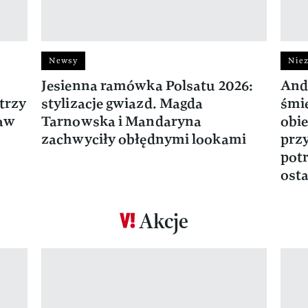
Newsy
Niez
Jesienna ramówka Polsatu 2026:
And
trzy
stylizacje gwiazd. Magda
śmie
ław
Tarnowska i Mandaryna
obie
zachwyciły obłędnymi lookami
prz
potr
osta
Akcje
Pokazywanie elementu 1 z 17