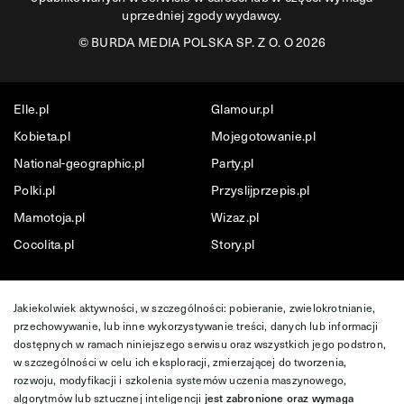
uprzedniej zgody wydawcy.
©
BURDA MEDIA POLSKA SP. Z O. O 2026
Elle.pl
Glamour.pl
Kobieta.pl
Mojegotowanie.pl
National-geographic.pl
Party.pl
Polki.pl
Przyslijprzepis.pl
Mamotoja.pl
Wizaz.pl
Cocolita.pl
Story.pl
Jakiekolwiek aktywności, w szczególności: pobieranie, zwielokrotnianie,
przechowywanie, lub inne wykorzystywanie treści, danych lub informacji
dostępnych w ramach niniejszego serwisu oraz wszystkich jego podstron,
w szczególności w celu ich eksploracji, zmierzającej do tworzenia,
rozwoju, modyfikacji i szkolenia systemów uczenia maszynowego,
algorytmów lub sztucznej inteligencji
jest zabronione oraz wymaga