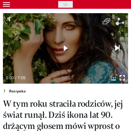
Skip
to
Wydarzenia
main
Rozrywka
content
Na ekranie
Piosenka
VIVA!ART
VIVA!MODA
0:00 / 7:05
VIVA!LIFESTYLE
Rozrywka
W tym roku straciła rodziców, jej
VIVA!MAN
świat runął. Dziś ikona lat 90.
VIVA!PEOPLE POWER
drżącym głosem mówi wprost o
VIVA!ITAKA