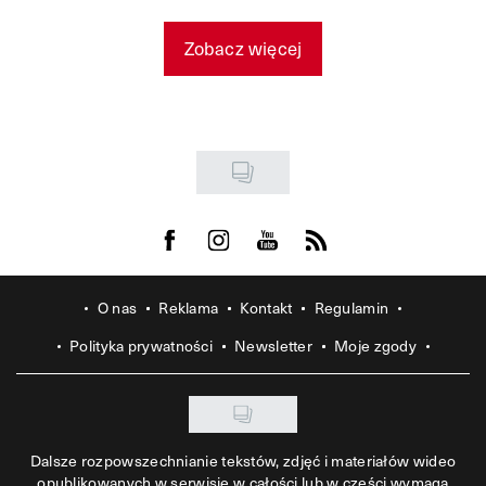
Zobacz więcej
Visit us on Facebook
Visit us on Instagram
Visit us on Youtube
Visit us on Rss
O nas
Reklama
Kontakt
Regulamin
Polityka prywatności
Newsletter
Moje zgody
Dalsze rozpowszechnianie tekstów, zdjęć i materiałów wideo
opublikowanych w serwisie w całości lub w części wymaga