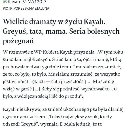
PIOTR PORĘBSKI/METALUNA
Wielkie dramaty w życiu Kayah.
Greyuś, tata, mama. Seria bolesnych
pożegnań
W rozmowie z WP Kobieta Kayah przyznała: „W tym roku
straciłam najbliższych. Straciłam psa, ojca i mamę, którą
pochowałam dwa tygodnie temu. I musiałam zrozumieć,
że to, co było, to było. Musiałam zrozumieć, że wszystko
jest w moich rękach — cała przyszłość [...] Muszę się
wziąć w garść [...], żeby się podnieść, wycałować to, co
było, z wdzięcznością i iść do przodu".
Kayah nie ukrywa, że śmierć ukochanego psa była dla niej
ogromnym szokiem. „To był największy szok, kiedy
odszedł Greyuś”, wyznała. Dodała jednak, że to