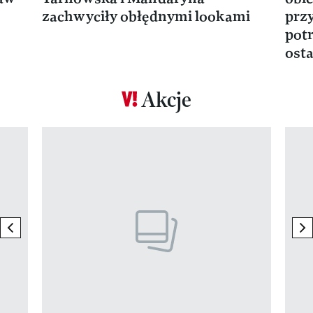
zachwyciły obłędnymi lookami
prz
potr
osta
Akcje
Pokazywanie elementu 1 z 17
previous element
ne