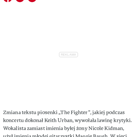
Zmiana tekstu piosenki „The Fighter”, jakiej podczas
koncertu dokonał Keith Urban, wywołała lawinę krytyki.
Wokalista zamiast imienia byłej żony Nicole Kidman,
użył imienia młodej gitarzystki Maggie Baugh. W sieci