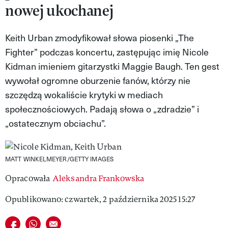
nowej ukochanej
MAGAZYN VIVA!
Keith Urban zmodyfikował słowa piosenki „The
Fighter” podczas koncertu, zastępując imię Nicole
Kidman imieniem gitarzystki Maggie Baugh. Ten gest
wywołał ogromne oburzenie fanów, którzy nie
szczędzą wokaliście krytyki w mediach
społecznościowych. Padają słowa o „zdradzie” i
„ostatecznym obciachu”.
MATT WINKELMEYER/GETTY IMAGES
Opracowała
Aleksandra Frankowska
Opublikowano: czwartek, 2 października 2025 15:27
Udostępnij na facebook
Udostępnij na whatsapp
E-mail do przyjaciela