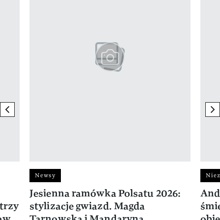
previous element
ne
Newsy
Niez
Jesienna ramówka Polsatu 2026:
And
trzy
stylizacje gwiazd. Magda
śmie
ław
Tarnowska i Mandaryna
obie