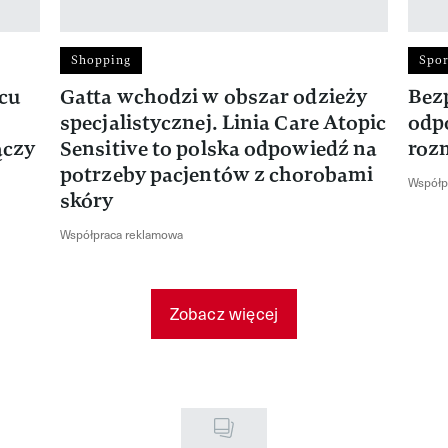
Shopping
Spor
rcu
Gatta wchodzi w obszar odzieży
Bez
specjalistycznej. Linia Care Atopic
odp
ączy
Sensitive to polska odpowiedź na
roz
potrzeby pacjentów z chorobami
Współp
skóry
Współpraca reklamowa
Zobacz więcej