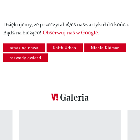
Dziękujemy, że przeczytałaś/eś nasz artykuł do końca.
Bądź na bieżąco!
Obserwuj nas w Google.
breaking news
Keith Urban
Nicole Kidman
rozwody gwiazd
Galeria
Pokazywanie elementu 1 z 12