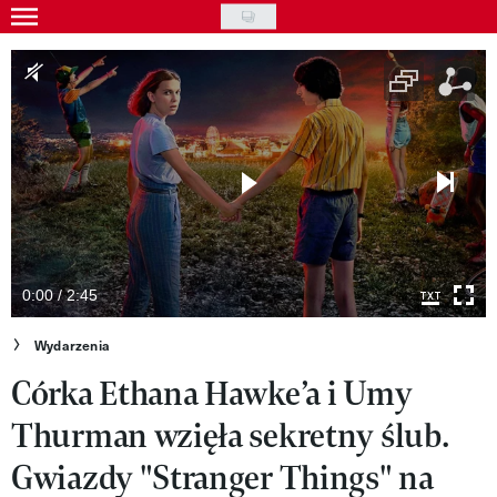
Skip
to
Wydarzenia
main
Rozrywka
content
Na ekranie
Piosenka
VIVA!ART
VIVA!MODA
0:00 / 2:45
VIVA!LIFESTYLE
Wydarzenia
Córka Ethana Hawke’a i Umy
VIVA!MAN
Thurman wzięła sekretny ślub.
VIVA!PEOPLE POWER
Gwiazdy "Stranger Things" na
VIVA!ITAKA