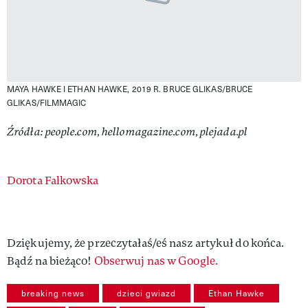
MAYA HAWKE I ETHAN HAWKE, 2019 R.
BRUCE GLIKAS/BRUCE
GLIKAS/FILMMAGIC
Źródła: people.com, hellomagazine.com, plejada.pl
Authors
Dorota Falkowska
Dziękujemy, że przeczytałaś/eś nasz artykuł do końca.
Bądź na bieżąco!
Obserwuj nas w Google.
breaking news
dzieci gwiazd
Ethan Hawke