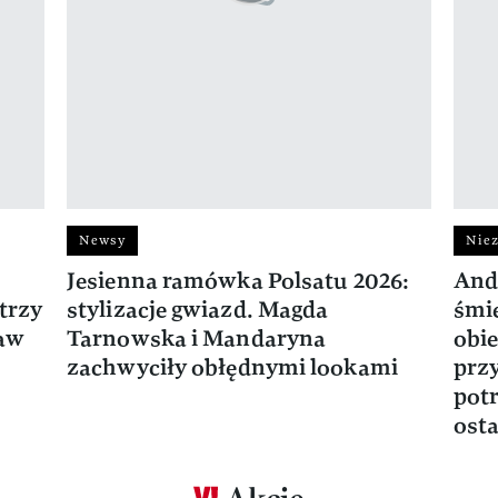
Newsy
Niez
Jesienna ramówka Polsatu 2026:
And
trzy
stylizacje gwiazd. Magda
śmie
ław
Tarnowska i Mandaryna
obie
zachwyciły obłędnymi lookami
prz
potr
osta