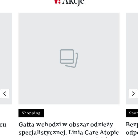
Akcje
Pokazywanie elementu 1 z 17
previous element
ne
Shopping
Spor
rcu
Gatta wchodzi w obszar odzieży
Bez
specjalistycznej. Linia Care Atopic
odp