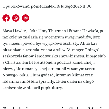
Opublikowano: poniedziałek, 16 lutego 2026 11:00
Udostępnij na facebook
Udostępnij na whatsapp
E-mail do przyjaciela
Maya Hawke, córka Umy Thurman i Ethana Hawke’a, po
raz kolejny znalazła się w centrum uwagi mediów, lecz
tym razem powód był wyjątkowo osobisty. Aktorka i
piosenkarka, szeroko znana z roli w "Stranger Things",
zaskoczyła fanów i środowisko show-biznesu, biorąc ślub
z Christianem Lee Hutsonem podczas kameralnej i
niezwykle romantycznej ceremonii w samym sercu
Nowego Jorku. Tłum gwiazd, intymny klimat oraz
rodzinna atmosfera sprawiły, że ten dzień na długo
zapisze się w historii popkultury.