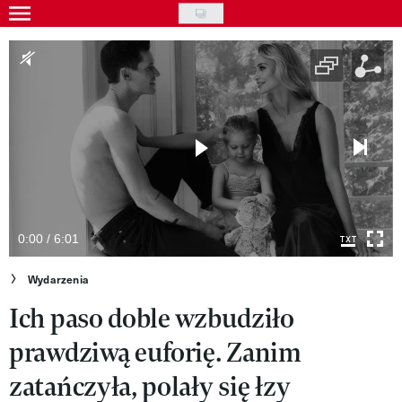
Skip
to
Wydarzenia
main
Rozrywka
content
Na ekranie
Piosenka
VIVA!ART
VIVA!MODA
0:00 / 6:01
VIVA!LIFESTYLE
Wydarzenia
Ich paso doble wzbudziło
VIVA!MAN
prawdziwą euforię. Zanim
VIVA!PEOPLE POWER
zatańczyła, polały się łzy
VIVA!ITAKA