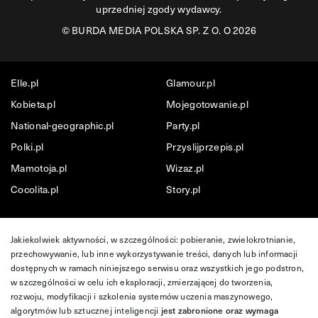
uprzedniej zgody wydawcy.
©
BURDA MEDIA POLSKA SP. Z O. O 2026
Elle.pl
Glamour.pl
Kobieta.pl
Mojegotowanie.pl
National-geographic.pl
Party.pl
Polki.pl
Przyslijprzepis.pl
Mamotoja.pl
Wizaz.pl
Cocolita.pl
Story.pl
Jakiekolwiek aktywności, w szczególności: pobieranie, zwielokrotnianie,
przechowywanie, lub inne wykorzystywanie treści, danych lub informacji
dostępnych w ramach niniejszego serwisu oraz wszystkich jego podstron,
w szczególności w celu ich eksploracji, zmierzającej do tworzenia,
rozwoju, modyfikacji i szkolenia systemów uczenia maszynowego,
algorytmów lub sztucznej inteligencji
jest zabronione oraz wymaga