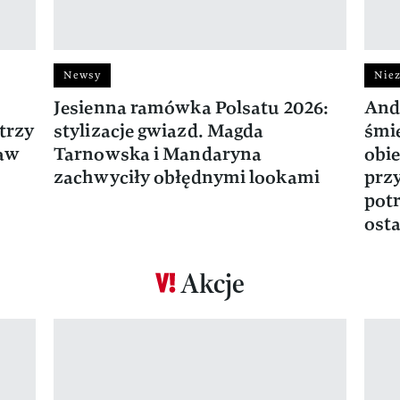
Newsy
Niez
Jesienna ramówka Polsatu 2026:
And
trzy
stylizacje gwiazd. Magda
śmie
ław
Tarnowska i Mandaryna
obie
zachwyciły obłędnymi lookami
prz
potr
osta
Akcje
Pokazywanie elementu 1 z 17