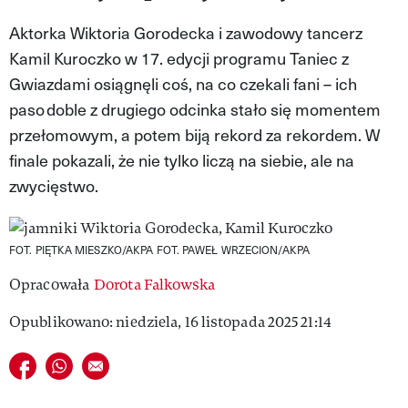
MAGAZYN VIVA!
Aktorka Wiktoria Gorodecka i zawodowy tancerz
Kamil Kuroczko w 17. edycji programu Taniec z
Gwiazdami osiągnęli coś, na co czekali fani – ich
paso doble z drugiego odcinka stało się momentem
przełomowym, a potem biją rekord za rekordem. W
finale pokazali, że nie tylko liczą na siebie, ale na
zwycięstwo.
FOT. PIĘTKA MIESZKO/AKPA FOT. PAWEŁ WRZECION/AKPA
Opracowała
Dorota Falkowska
Opublikowano: niedziela, 16 listopada 2025 21:14
Udostępnij na facebook
Udostępnij na whatsapp
E-mail do przyjaciela