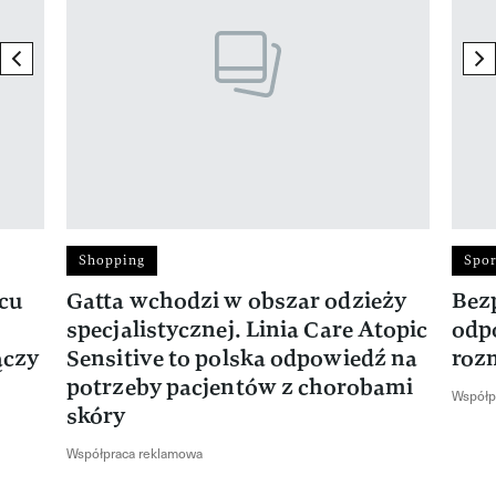
previous element
ne
Shopping
Spor
rcu
Gatta wchodzi w obszar odzieży
Bez
specjalistycznej. Linia Care Atopic
odp
ączy
Sensitive to polska odpowiedź na
roz
potrzeby pacjentów z chorobami
Współp
skóry
Współpraca reklamowa