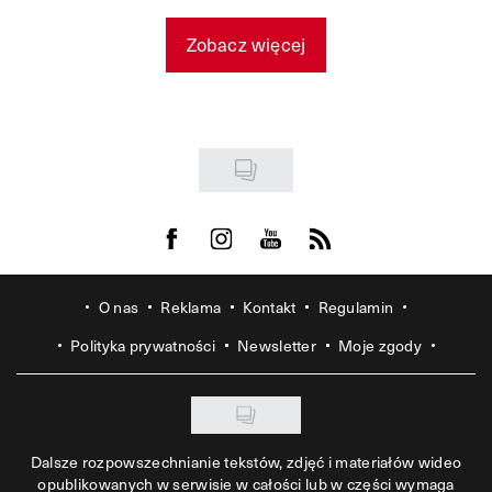
Zobacz więcej
Visit us on Facebook
Visit us on Instagram
Visit us on Youtube
Visit us on Rss
O nas
Reklama
Kontakt
Regulamin
Polityka prywatności
Newsletter
Moje zgody
Dalsze rozpowszechnianie tekstów, zdjęć i materiałów wideo
opublikowanych w serwisie w całości lub w części wymaga