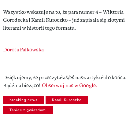
Wszystko wskazuje na to, że para numer 4 – Wiktoria
Gorodecka i Kamil Kuroczko – już zapisała się złotymi
literami w historii tego formatu.
Authors
Dorota Falkowska
Dziękujemy, że przeczytałaś/eś nasz artykuł do końca.
Bądź na bieżąco!
Obserwuj nas w Google.
breaking news
Kamil Kuroczko
Taniec z gwiazdami