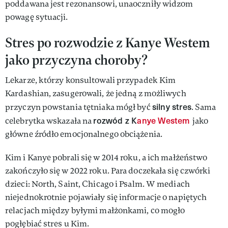
poddawana jest rezonansowi, unaoczniły widzom
powagę sytuacji.
Stres po rozwodzie z Kanye Westem
jako przyczyna choroby?
Lekarze, którzy konsultowali przypadek Kim
Kardashian, zasugerowali, że jedną z możliwych
silny stres
przyczyn powstania tętniaka mógł być
. Sama
rozwód z K
anye Westem
celebrytka wskazała na
jako
główne źródło emocjonalnego obciążenia.
Kim i Kanye pobrali się w 2014 roku, a ich małżeństwo
zakończyło się w 2022 roku. Para doczekała się czwórki
dzieci: North, Saint, Chicago i Psalm. W mediach
niejednokrotnie pojawiały się informacje o napiętych
relacjach między byłymi małżonkami, co mogło
pogłębiać stres u Kim.