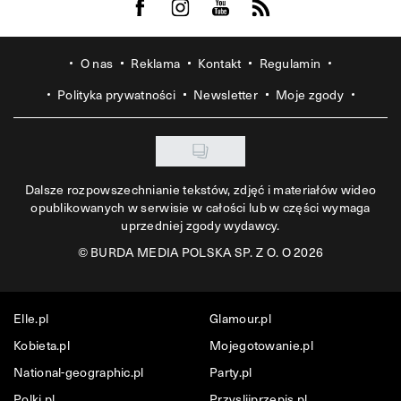
Visit us on Facebook
Visit us on Instagram
Visit us on Youtube
Visit us on Rss
O nas
Reklama
Kontakt
Regulamin
Polityka prywatności
Newsletter
Moje zgody
Dalsze rozpowszechnianie tekstów, zdjęć i materiałów wideo
opublikowanych w serwisie w całości lub w części wymaga
uprzedniej zgody wydawcy.
©
BURDA MEDIA POLSKA SP. Z O. O 2026
Elle.pl
Glamour.pl
Kobieta.pl
Mojegotowanie.pl
National-geographic.pl
Party.pl
Polki.pl
Przyslijprzepis.pl