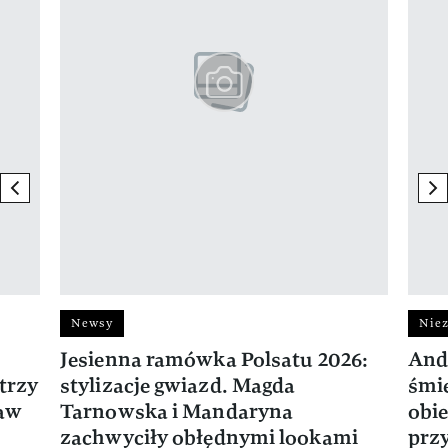
previous element
ne
Newsy
Niez
Jesienna ramówka Polsatu 2026:
And
trzy
stylizacje gwiazd. Magda
śmie
ław
Tarnowska i Mandaryna
obie
zachwyciły obłędnymi lookami
prz