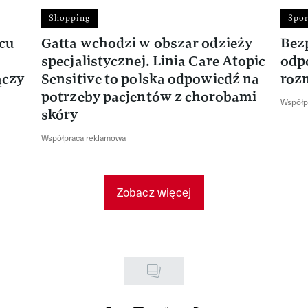
Shopping
Spor
rcu
Gatta wchodzi w obszar odzieży
Bez
specjalistycznej. Linia Care Atopic
odp
ączy
Sensitive to polska odpowiedź na
roz
potrzeby pacjentów z chorobami
Współp
skóry
Współpraca reklamowa
Zobacz więcej