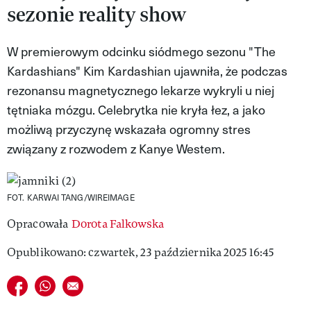
sezonie reality show
MAGAZYN VIVA!
W premierowym odcinku siódmego sezonu "The
Kardashians" Kim Kardashian ujawniła, że podczas
rezonansu magnetycznego lekarze wykryli u niej
tętniaka mózgu. Celebrytka nie kryła łez, a jako
możliwą przyczynę wskazała ogromny stres
związany z rozwodem z Kanye Westem.
FOT. KARWAI TANG/WIREIMAGE
Opracowała
Dorota Falkowska
Opublikowano: czwartek, 23 października 2025 16:45
Udostępnij na facebook
Udostępnij na whatsapp
E-mail do przyjaciela