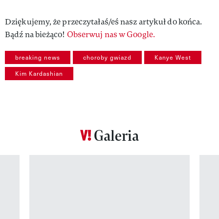
Dziękujemy, że przeczytałaś/eś nasz artykuł do końca.
Bądź na bieżąco!
Obserwuj nas w Google.
breaking news
choroby gwiazd
Kanye West
Kim Kardashian
Galeria
Pokazywanie elementu 1 z 12