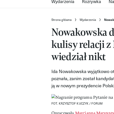
Wydarzenia
Rozrywka
Na
Strona główna
Wydarzenia
Nowako
Nowakowska do
kulisy relacji 
wiedział nikt
Ida Nowakowska wyjątkowo otw
poznała, zanim został kandyda
ją w nowym prezydencie Polski
FOT. KRZYSZTOF KUCZYK / FORUM
Opracowała
Marcjanna Marysze