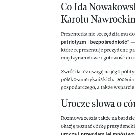
Co Ida Nowakowsk
Karolu Nawrocki
Prezenterka nie szczędziła mu do
patriotyzm i bezpośredniość
” —
które reprezentuje prezydent: pam
międzynarodowe i gotowość do o
Zwróciła też uwagę na jego polity
polsko-amerykańskich. Docenia j
gospodarczego, a także wsparcie 
Urocze słowa o có
Rozmowa zeszła także na bardzie
okazję poznać córkę prezydenckie
urocza i przesyłam jej mnóstw