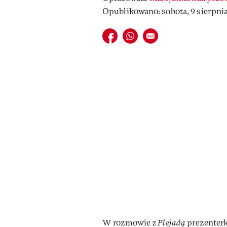
Opublikowano: sobota, 9 sierpnia
Udostępnij na facebook
Udostępnij na whatsapp
E-mail do przyjaciela
W rozmowie z
Plejadą
prezenterk