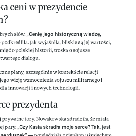
a ceni w prezydencie
m?
Cenię jego historyczną wiedzę,
brych słów. „
 podkreśliła. Jak wyjaśniła, bliskie są jej wartości,
ięć o polskiej historii, troska o sojusze
twartego dialogu.
czne plany, szczególnie w kontekście relacji
ego wizję wzmocnienia sojuszu militarnego i
dla innowacji i nowych technologii.
rce prezydenta
j prywatne tory. Nowakowska zdradziła, że miała
Czy Kasia skradła moje serce? Tak, jest
j pary. „
o serduszek
” — powiedziała z ciepłym uśmiechem.