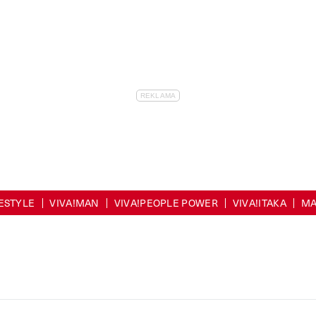
FESTYLE
VIVA!MAN
VIVA!PEOPLE POWER
VIVA!ITAKA
MA