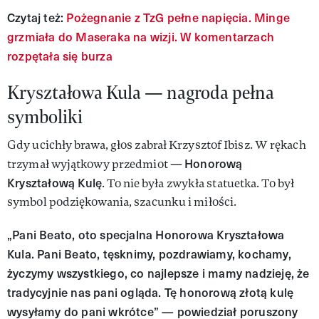
Czytaj też:
Pożegnanie z TzG pełne napięcia. Minge
grzmiała do Maseraka na wizji. W komentarzach
rozpętała się burza
Kryształowa Kula — nagroda pełna
symboliki
Gdy ucichły brawa, głos zabrał Krzysztof Ibisz. W rękach
Honorową
trzymał wyjątkowy przedmiot —
Kryształową Kulę
. To nie była zwykła statuetka. To był
symbol podziękowania, szacunku i miłości.
„Pani Beato, oto specjalna Honorowa Kryształowa
Kula. Pani Beato, tęsknimy, pozdrawiamy, kochamy,
życzymy wszystkiego, co najlepsze i mamy nadzieję, że
tradycyjnie nas pani ogląda. Tę honorową złotą kulę
wysyłamy do pani wkrótce” — powiedział poruszony