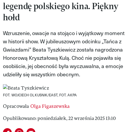
legendę polskiego kina. Piękny
MAGAZYN VIVA!
hołd
Wzruszenie, owacje na stojąco i wyjątkowy moment
w historii show. W jubileuszowym odcinku „Tańca z
Gwiazdami” Beata Tyszkiewicz została nagrodzona
Honorową Kryształową Kulą. Choć nie pojawiła się
osobiście, jej obecność była wyczuwalna, a emocje
udzieliły się wszystkim obecnym.
FOT. WOJCIECH OLKUSNIK/EAST, FOT. AKPA
Opracowała
Olga Figaszewska
Opublikowano: poniedziałek, 22 września 2025 13:10
Udostępnij na facebook
Udostępnij na whatsapp
E-mail do przyjaciela