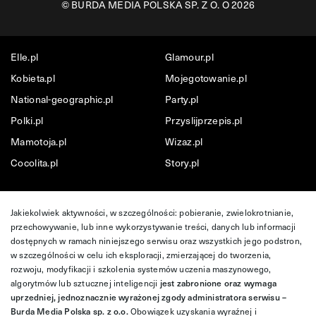
©
BURDA MEDIA POLSKA SP. Z O. O 2026
Elle.pl
Glamour.pl
Kobieta.pl
Mojegotowanie.pl
National-geographic.pl
Party.pl
Polki.pl
Przyslijprzepis.pl
Mamotoja.pl
Wizaz.pl
Cocolita.pl
Story.pl
Jakiekolwiek aktywności, w szczególności: pobieranie, zwielokrotnianie,
przechowywanie, lub inne wykorzystywanie treści, danych lub informacji
dostępnych w ramach niniejszego serwisu oraz wszystkich jego podstron,
w szczególności w celu ich eksploracji, zmierzającej do tworzenia,
rozwoju, modyfikacji i szkolenia systemów uczenia maszynowego,
algorytmów lub sztucznej inteligencji
jest zabronione oraz wymaga
uprzedniej, jednoznacznie wyrażonej zgody administratora serwisu –
Burda Media Polska sp. z o.o.
Obowiązek uzyskania wyraźnej i