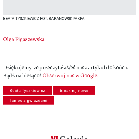
BEATA TYSZKIEWICZ
FOT. BARANOWSKI/AKPA
Authors
Olga Figaszewska
Dziękujemy, że przeczytałaś/eś nasz artykuł do końca.
Bądź na bieżąco!
Obserwuj nas w Google.
Beata Tyszkiewicz
breaking news
Taniec z gwiazdami