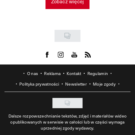
Zobacz więcej
Visit us on Facebook
Visit us on Instagram
Visit us on Youtube
Visit us on Rss
O nas
Reklama
Kontakt
Regulamin
Polityka prywatności
Newsletter
Moje zgody
Dalsze rozpowszechnianie tekstów, zdjęć i materiałów wideo
opublikowanych w serwisie w całości lub w części wymaga
uprzedniej zgody wydawcy.