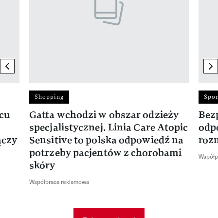
previous element
ne
Shopping
Spor
rcu
Gatta wchodzi w obszar odzieży
Bez
specjalistycznej. Linia Care Atopic
odp
ączy
Sensitive to polska odpowiedź na
roz
potrzeby pacjentów z chorobami
Współp
skóry
Współpraca reklamowa