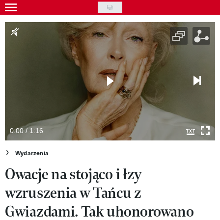
Skip
to
Wydarzenia
main
Rozrywka
content
Na ekranie
Piosenka
VIVA!ART
VIVA!MODA
0:00 / 1:16
VIVA!LIFESTYLE
Wydarzenia
Owacje na stojąco i łzy
VIVA!MAN
wzruszenia w Tańcu z
VIVA!PEOPLE POWER
Gwiazdami. Tak uhonorowano
VIVA!ITAKA