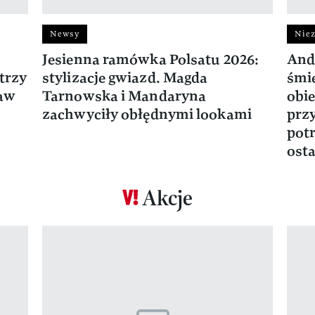
Newsy
Niez
Jesienna ramówka Polsatu 2026:
And
trzy
stylizacje gwiazd. Magda
śmie
ław
Tarnowska i Mandaryna
obie
zachwyciły obłędnymi lookami
prz
potr
osta
Akcje
Pokazywanie elementu 1 z 17