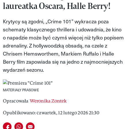
laureatka Oscara, Halle Berry!
MAGAZYN VIVA!
Krytycy są zgodni, „Crime 101” wykracza poza
schematy klasycznego thrillera i udowadnia, że kino
o napadzie może być czymś więcej niż tylko popisem
adrenaliny. Z hollywoodzką obsadą, na czele z
Chrisem Hemsworthem, Markiem Ruffalo i Halle
Berry film zapowiada się na jedno z najmocniejszych
wydarzeń sezonu.
MATERIAŁY PRASOWE
Opracowała
Weronika Zontek
Opublikowano: czwartek, 12 lutego 2026 21:30
Udostępnij na facebook
Udostępnij na whatsapp
E-mail do przyjaciela