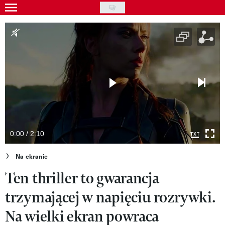
Skip
to
Wydarzenia
main
Rozrywka
content
Na ekranie
Piosenka
VIVA!ART
VIVA!MODA
0:00 / 2:10
VIVA!LIFESTYLE
Na ekranie
Ten thriller to gwarancja
VIVA!MAN
trzymającej w napięciu rozrywki.
VIVA!PEOPLE POWER
Na wielki ekran powraca
VIVA!ITAKA