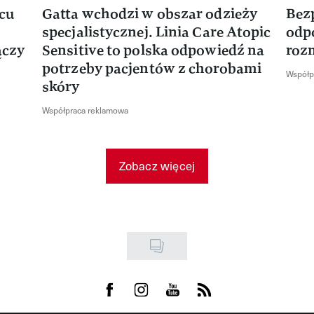
rcu
Gatta wchodzi w obszar odzieży
Bez
specjalistycznej. Linia Care Atopic
odp
ączy
Sensitive to polska odpowiedź na
roz
potrzeby pacjentów z chorobami
Współp
skóry
Współpraca reklamowa
Zobacz więcej
Visit us on Facebook
Visit us on Instagram
Visit us on Youtube
Visit us on Rss