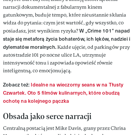
narracji dokumentalnej z fabularnym kinem
gatunkowym, buduje tempo, które nieustannie skłania
widza do pytania: czym jest wartość, gdy wszystko, co
W „Crime 101” napad
posiadasz, jest wynikiem ryzyka?
staje się metaforą życia bohaterów, ich lęków, nadziei i
dylematów moralnych.
Każde ujęcie, od parkingów przy
autostradzie 101 po nocne ulice LA, utrzymuje
intensywność tonu i zapowiada opowieść równie
inteligentną, co emocjonującą.
Zobacz też:
Idealne na wieczorny seans w na Tłusty
Czwartek. Oto 5 filmów kulinarnych, które obudzą
ochotę na kolejnego pączka
Obsada jako serce narracji
Centralną postacią jest Mike Davis, grany przez Chrisa