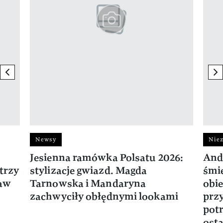
previous element
ne
Newsy
Niez
Jesienna ramówka Polsatu 2026:
And
trzy
stylizacje gwiazd. Magda
śmie
ław
Tarnowska i Mandaryna
obie
zachwyciły obłędnymi lookami
prz
potr
osta