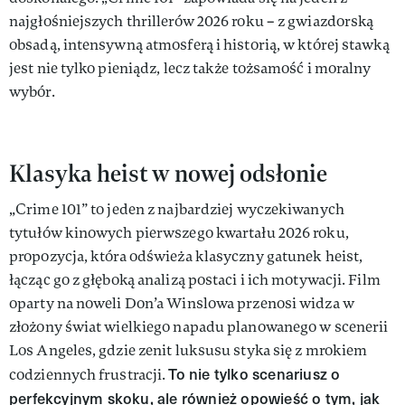
najgłośniejszych thrillerów 2026 roku – z gwiazdorską
obsadą, intensywną atmosferą i historią, w której stawką
jest nie tylko pieniądz, lecz także tożsamość i moralny
wybór.
Klasyka heist w nowej odsłonie
„Crime 101” to jeden z najbardziej wyczekiwanych
tytułów kinowych pierwszego kwartału 2026 roku,
propozycja, która odświeża klasyczny gatunek heist,
łącząc go z głęboką analizą postaci i ich motywacji. Film
oparty na noweli Don’a Winslowa przenosi widza w
złożony świat wielkiego napadu planowanego w scenerii
Los Angeles, gdzie zenit luksusu styka się z mrokiem
To nie tylko scenariusz o
codziennych frustracji.
perfekcyjnym skoku, ale również opowieść o tym, jak