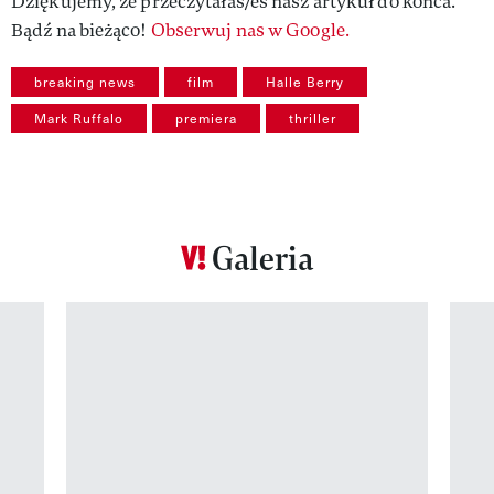
Dziękujemy, że przeczytałaś/eś nasz artykuł do końca.
Bądź na bieżąco!
Obserwuj nas w Google.
breaking news
film
Halle Berry
Mark Ruffalo
premiera
thriller
Galeria
Pokazywanie elementu 1 z 12