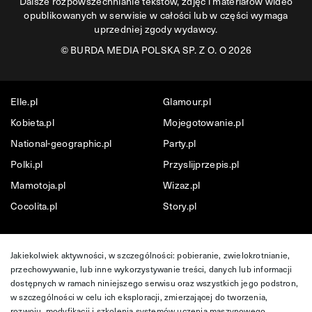
Dalsze rozpowszechnianie tekstów, zdjęć i materiałów wideo
opublikowanych w serwisie w całości lub w części wymaga
uprzedniej zgody wydawcy.
©
BURDA MEDIA POLSKA SP. Z O. O 2026
Elle.pl
Glamour.pl
Kobieta.pl
Mojegotowanie.pl
National-geographic.pl
Party.pl
Polki.pl
Przyslijprzepis.pl
Mamotoja.pl
Wizaz.pl
Cocolita.pl
Story.pl
Jakiekolwiek aktywności, w szczególności: pobieranie, zwielokrotnianie,
przechowywanie, lub inne wykorzystywanie treści, danych lub informacji
dostępnych w ramach niniejszego serwisu oraz wszystkich jego podstron,
w szczególności w celu ich eksploracji, zmierzającej do tworzenia,
rozwoju, modyfikacji i szkolenia systemów uczenia maszynowego,