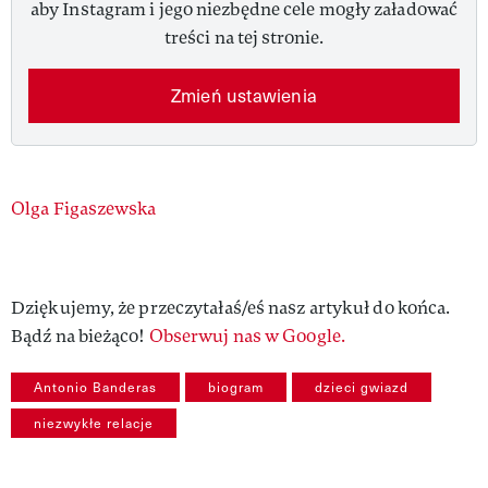
aby Instagram i jego niezbędne cele mogły załadować
treści na tej stronie.
Zmień ustawienia
Authors
Olga Figaszewska
Dziękujemy, że przeczytałaś/eś nasz artykuł do końca.
Bądź na bieżąco!
Obserwuj nas w Google.
Antonio Banderas
biogram
dzieci gwiazd
niezwykłe relacje