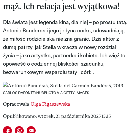
mąż. Ich relacja jest wyjątkowa!
MAGAZYN VIVA!
Dla świata jest legendą kina, dla niej – po prostu tatą.
Antonio Banderas i jego jedyna córka, udowadniają,
że miłość rodzicielska nie zna granic. Dziś aktor z
dumą patrzy, jak Stella wkracza w nowy rozdział
życia – jako artystka, partnerka i kobieta. Ich więź to
opowieść o codziennej bliskości, szacunku,
bezwarunkowym wsparciu taty i córki.
CARLOS DAFONTE/NURPHOTO VIA GETTY IMAGES
Opracowała
Olga Figaszewska
Opublikowano: wtorek, 21 października 2025 15:15
Udostępnij na facebook
Udostępnij na whatsapp
E-mail do przyjaciela