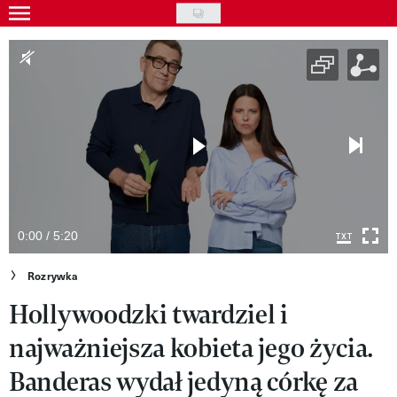
Skip
to
Wydarzenia
main
Rozrywka
content
Na ekranie
Piosenka
VIVA!ART
VIVA!MODA
0:00 / 5:20
VIVA!LIFESTYLE
Rozrywka
Hollywoodzki twardziel i
VIVA!MAN
najważniejsza kobieta jego życia.
VIVA!PEOPLE POWER
Banderas wydał jedyną córkę za
VIVA!ITAKA