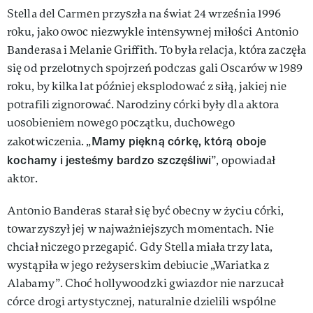
Stella del Carmen przyszła na świat 24 września 1996
roku, jako owoc niezwykle intensywnej miłości Antonio
Banderasa i Melanie Griffith. To była relacja, która zaczęła
się od przelotnych spojrzeń podczas gali Oscarów w 1989
roku, by kilka lat później eksplodować z siłą, jakiej nie
potrafili zignorować. Narodziny córki były dla aktora
uosobieniem nowego początku, duchowego
Mamy piękną córkę, którą oboje
zakotwiczenia. „
kochamy i jesteśmy bardzo szczęśliwi
”, opowiadał
aktor.
Antonio Banderas starał się być obecny w życiu córki,
towarzyszył jej w najważniejszych momentach. Nie
chciał niczego przegapić. Gdy Stella miała trzy lata,
wystąpiła w jego reżyserskim debiucie „Wariatka z
Alabamy”. Choć hollywoodzki gwiazdor nie narzucał
córce drogi artystycznej, naturalnie dzielili wspólne