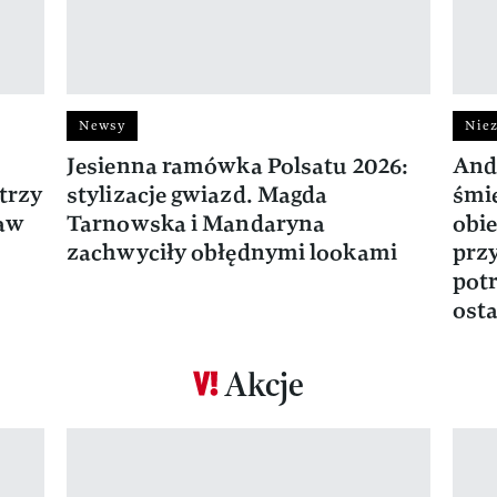
Newsy
Niez
Jesienna ramówka Polsatu 2026:
And
trzy
stylizacje gwiazd. Magda
śmie
ław
Tarnowska i Mandaryna
obie
zachwyciły obłędnymi lookami
prz
potr
osta
Akcje
Pokazywanie elementu 1 z 17