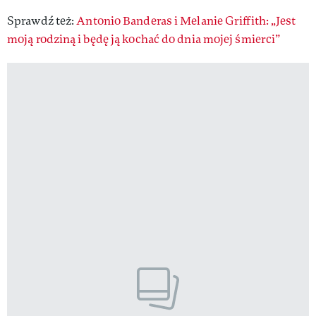
Sprawdź też:
Antonio Banderas i Melanie Griffith: „Jest
moją rodziną i będę ją kochać do dnia mojej śmierci”