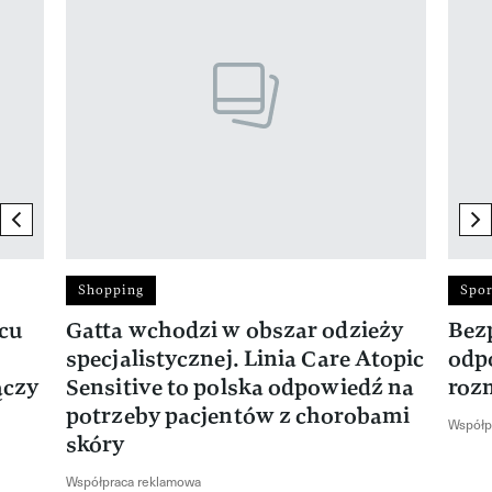
previous element
ne
Shopping
Spor
rcu
Gatta wchodzi w obszar odzieży
Bez
specjalistycznej. Linia Care Atopic
odp
ączy
Sensitive to polska odpowiedź na
roz
potrzeby pacjentów z chorobami
Współp
skóry
Współpraca reklamowa