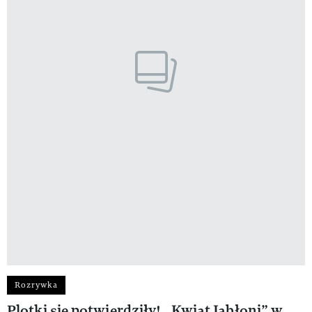
Rozrywka
Plotki się potwierdziły! „Kwiat Jabłoni” w