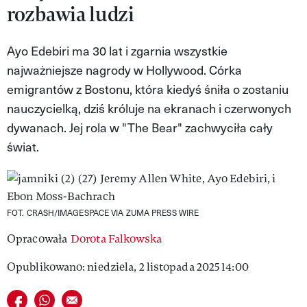
rozbawia ludzi
MAGAZYN VIVA!
Ayo Edebiri ma 30 lat i zgarnia wszystkie
najważniejsze nagrody w Hollywood. Córka
emigrantów z Bostonu, która kiedyś śniła o zostaniu
nauczycielką, dziś króluje na ekranach i czerwonych
dywanach. Jej rola w "The Bear" zachwyciła cały
świat.
FOT. CRASH/IMAGESPACE VIA ZUMA PRESS WIRE
Opracowała
Dorota Falkowska
Opublikowano: niedziela, 2 listopada 2025 14:00
Udostępnij na facebook
Udostępnij na whatsapp
E-mail do przyjaciela