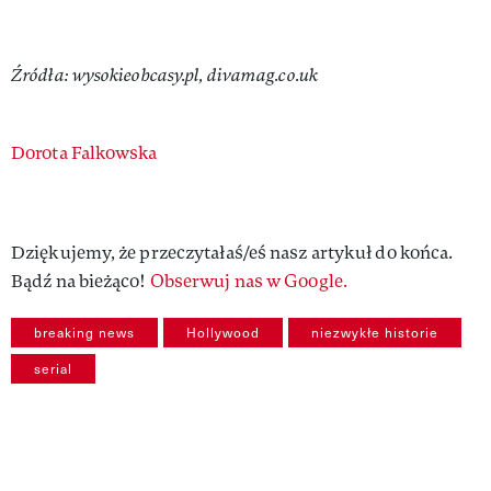
Źródła: wysokieobcasy.pl,
divamag.co.uk
Authors
Dorota Falkowska
Dziękujemy, że przeczytałaś/eś nasz artykuł do końca.
Bądź na bieżąco!
Obserwuj nas w Google.
breaking news
Hollywood
niezwykłe historie
serial