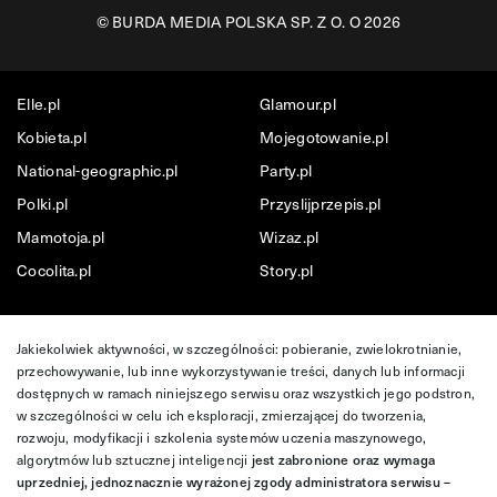
©
BURDA MEDIA POLSKA SP. Z O. O 2026
Elle.pl
Glamour.pl
Kobieta.pl
Mojegotowanie.pl
National-geographic.pl
Party.pl
Polki.pl
Przyslijprzepis.pl
Mamotoja.pl
Wizaz.pl
Cocolita.pl
Story.pl
Jakiekolwiek aktywności, w szczególności: pobieranie, zwielokrotnianie,
przechowywanie, lub inne wykorzystywanie treści, danych lub informacji
dostępnych w ramach niniejszego serwisu oraz wszystkich jego podstron,
w szczególności w celu ich eksploracji, zmierzającej do tworzenia,
rozwoju, modyfikacji i szkolenia systemów uczenia maszynowego,
algorytmów lub sztucznej inteligencji
jest zabronione oraz wymaga
uprzedniej, jednoznacznie wyrażonej zgody administratora serwisu –