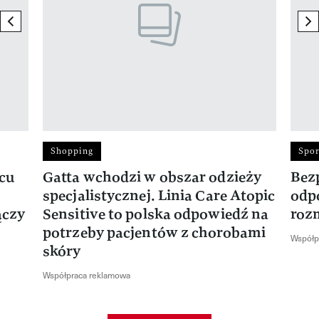
previous element
ne
Shopping
Spor
rcu
Gatta wchodzi w obszar odzieży
Bez
specjalistycznej. Linia Care Atopic
odp
ączy
Sensitive to polska odpowiedź na
roz
potrzeby pacjentów z chorobami
Współp
skóry
Współpraca reklamowa