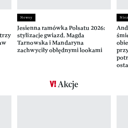
Newsy
Niez
Jesienna ramówka Polsatu 2026:
And
trzy
stylizacje gwiazd. Magda
śmie
ław
Tarnowska i Mandaryna
obie
zachwyciły obłędnymi lookami
prz
potr
osta
Akcje
Pokazywanie elementu 1 z 17