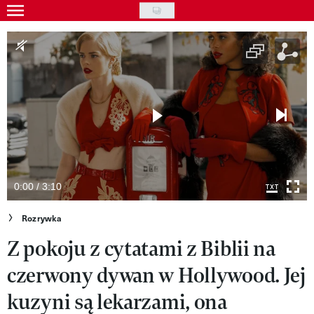
Skip
to
Wydarzenia
main
Rozrywka
content
Na ekranie
Piosenka
VIVA!ART
VIVA!MODA
0:00 / 3:10
VIVA!LIFESTYLE
Rozrywka
Z pokoju z cytatami z Biblii na
VIVA!MAN
czerwony dywan w Hollywood. Jej
VIVA!PEOPLE POWER
kuzyni są lekarzami, ona
VIVA!ITAKA