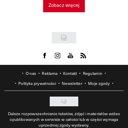
Zobacz więcej
Visit us on Facebook
Visit us on Instagram
Visit us on Youtube
Visit us on Rss
O nas
Reklama
Kontakt
Regulamin
Polityka prywatności
Newsletter
Moje zgody
Dalsze rozpowszechnianie tekstów, zdjęć i materiałów wideo
opublikowanych w serwisie w całości lub w części wymaga
uprzedniej zgody wydawcy.