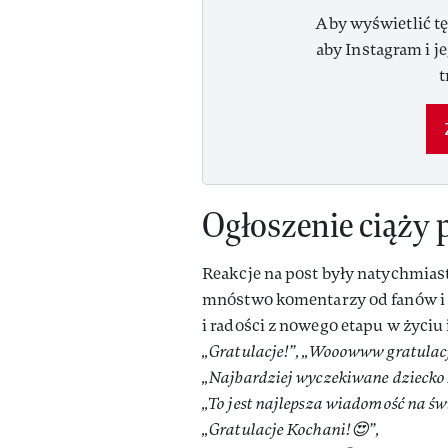
Aby wyświetlić tę
aby Instagram i j
t
Ogłoszenie ciąży 
Reakcje na post były natychmiast
mnóstwo komentarzy od fanów i o
i radości z nowego etapu w życiu
„Gratulacje!”, „Wooowww gratulacje
„Najbardziej wyczekiwane dziecko 
„To jest najlepsza wiadomość na świ
„Gratulacje Kochani!😍”,