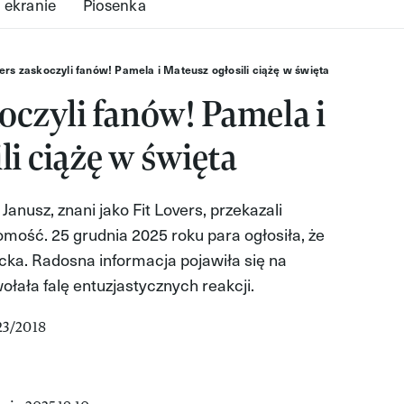
 ekranie
Piosenka
vers zaskoczyli fanów! Pamela i Mateusz ogłosili ciążę w święta
koczyli fanów! Pamela i
li ciążę w święta
anusz, znani jako Fit Lovers, przekazali
ość. 25 grudnia 2025 roku para ogłosiła, że
cka. Radosna informacja pojawiła się na
łała falę entuzjastycznych reakcji.