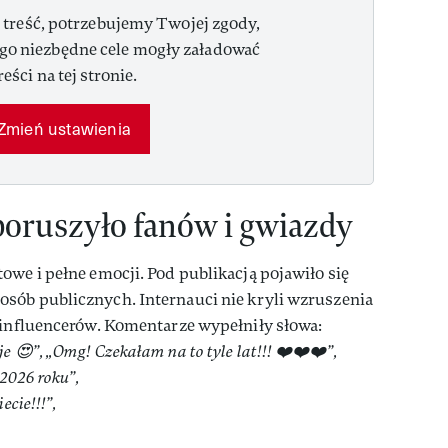
 treść, potrzebujemy Twojej zgody,
ego niezbędne cele mogły załadować
reści na tej stronie.
Zmień ustawienia
poruszyło fanów i gwiazdy
owe i pełne emocji. Pod publikacją pojawiło się
sób publicznych. Internauci nie kryli wzruszenia
 influencerów. Komentarze wypełniły słowa:
 😍”, „Omg! Czekałam na to tyle lat!!! ❤️❤️❤️”,
2026 roku”,
ecie!!!”,