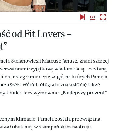
ć od Fit Lovers –
t”
ela Stefanowicz i Mateusz Janusz, znani szerzej
z obserwatorami wyjątkową wiadomością – zostaną
li na Instagramie serię zdjęć, na których Pamela
rzuszek. Wśród fotografii znalazło się także
„Najlepszy prezent”
any krótko, lecz wymownie:
.
cznym klimacie. Pamela została przewiązana
zował obok niej w szampańskim nastroju.