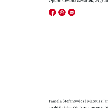
Opublikowano: czwartek, 25 grudn
Udostępnij na facebook
Udostępnij na whatsapp
E-mail do przyjaciela
Pamela Stefanowicz i Mateusz Jan
znaleźli się w centrum uwagi in