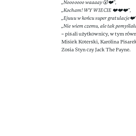
„Nooooooo waaaay😮❤️”,
„Kocham! WY WIECIE ❤️❤️❤️”,
„Ejuuu w końcu super gratulacje❤️”
„Nie wiem czemu, ale tak pomyślał
– pisali użytkownicy, w tym równ
Misiek Koterski, Karolina Pisare
Zosia Styn czy Jack The Payne.