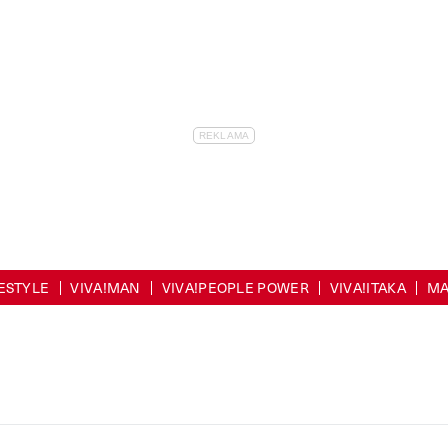
FESTYLE
VIVA!MAN
VIVA!PEOPLE POWER
VIVA!ITAKA
MA