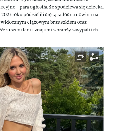
yjne – para ogłosiła, że spodziewa się dziecka.
2025 roku podzielili się tą radosną nowiną na
a z widocznym ciążowym brzuszkiem oraz
zruszeni fani i znajomi z branży zasypali ich