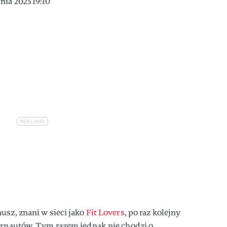
ia 2025 19:10
usz, znani w sieci jako
Fit Lovers
, po raz kolejny
ternautów. Tym razem jednak nie chodzi o