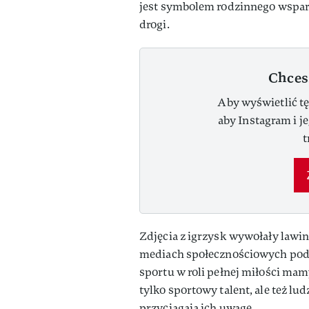
jest symbolem rodzinnego wsparci
drogi.
Chces
Aby wyświetlić tę
aby Instagram i j
t
Zdjęcia z igrzysk wywołały lawi
mediach społecznościowych podkr
sportu w roli pełnej miłości mam
tylko sportowy talent, ale też lu
przyciągają ich uwagę.