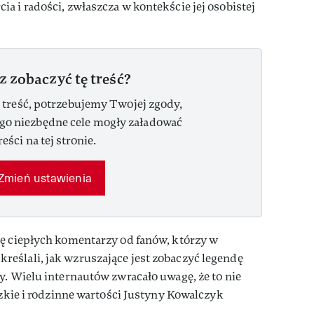
a i radości, zwłaszcza w kontekście jej osobistej
z zobaczyć tę treść?
 treść, potrzebujemy Twojej zgody,
ego niezbędne cele mogły załadować
reści na tej stronie.
Zmień ustawienia
nę ciepłych komentarzy od fanów, którzy w
eślali, jak wzruszające jest zobaczyć legendę
y. Wielu internautów zwracało uwagę, że to nie
dzkie i rodzinne wartości Justyny Kowalczyk