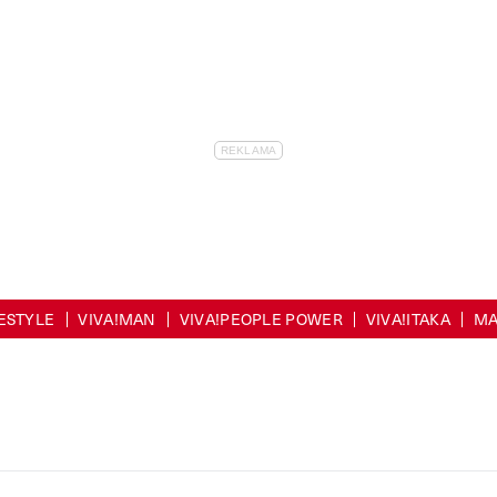
FESTYLE
VIVA!MAN
VIVA!PEOPLE POWER
VIVA!ITAKA
MA