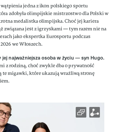
 wątpienia jedna z ikon polskiego sportu
óra zdobyła olimpijskie mistrzostwo dla Polski w
rotna medalistka olimpijska. Choć jej kariera
ąż związana jest z igrzyskami — tym razem nie na
amerach jako ekspertka Eurosportu podczas
 2026 we Włoszech.
y jej najważniejsza osoba w życiu — syn Hugo.
mi z rodziną, choć zwykle dba o prywatność
zą te migawki, które ukazują wrażliwą stronę
iem.