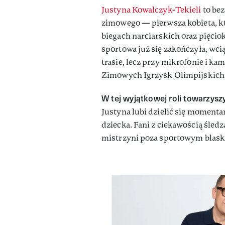
Justyna Kowalczyk-Tekieli
to bez
zimowego — pierwsza kobieta, kt
biegach narciarskich oraz pięciok
sportowa już się zakończyła, wci
trasie, lecz przy mikrofonie i k
Zimowych Igrzysk Olimpijskich
W tej wyjątkowej roli towarzysz
Justyna lubi dzielić się momenta
dziecka. Fani z ciekawością śled
mistrzyni poza sportowym blask