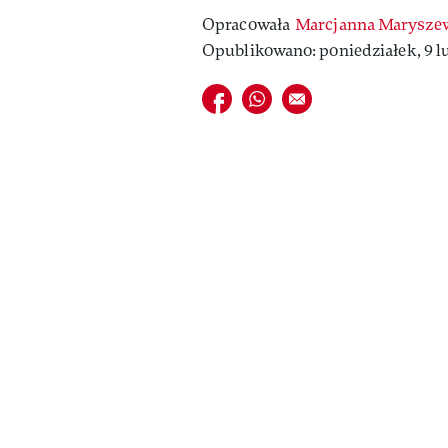
Opracowała
Marcjanna Marysze
Opublikowano: poniedziałek, 9 l
Udostępnij na facebook
Udostępnij na whatsapp
E-mail do przyjaciela