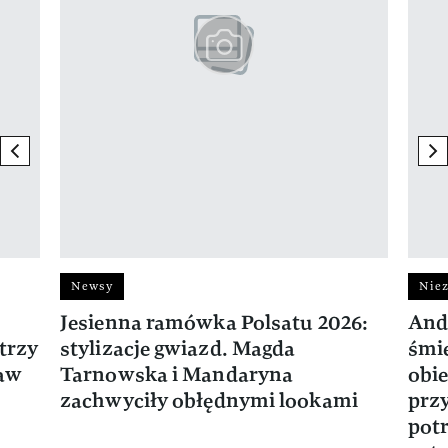
previous element
ne
Newsy
Niez
Jesienna ramówka Polsatu 2026:
And
trzy
stylizacje gwiazd. Magda
śmie
ław
Tarnowska i Mandaryna
obie
zachwyciły obłędnymi lookami
prz
potr