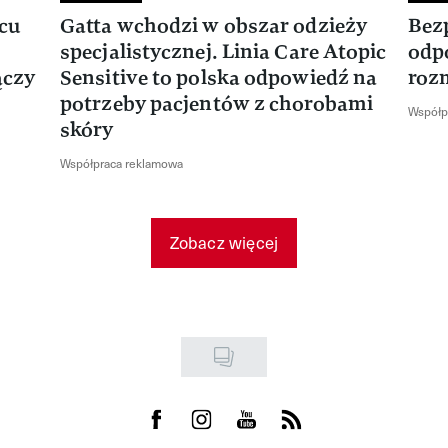
rcu
Gatta wchodzi w obszar odzieży
Bez
specjalistycznej. Linia Care Atopic
odp
ączy
Sensitive to polska odpowiedź na
roz
potrzeby pacjentów z chorobami
Współp
skóry
Współpraca reklamowa
Zobacz więcej
Visit us on Facebook
Visit us on Instagram
Visit us on Youtube
Visit us on Rss