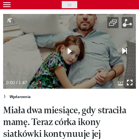
Skip
to
Wydarzenia
main
Rozrywka
content
Na ekranie
Piosenka
VIVA!ART
VIVA!MODA
0:00 / 1:47
VIVA!LIFESTYLE
Wydarzenia
Miała dwa miesiące, gdy straciła
VIVA!MAN
mamę. Teraz córka ikony
VIVA!PEOPLE POWER
siatkówki kontynuuje jej
VIVA!ITAKA