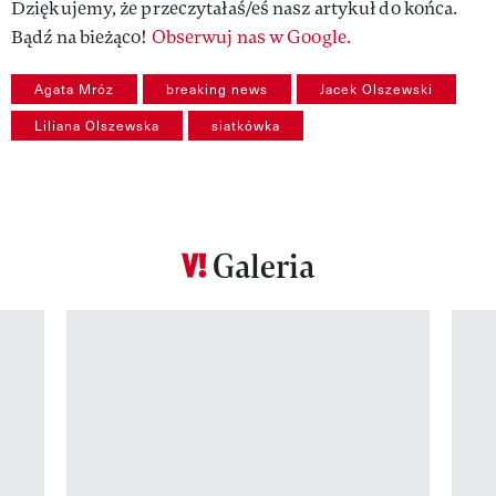
Dziękujemy, że przeczytałaś/eś nasz artykuł do końca.
Bądź na bieżąco!
Obserwuj nas w Google.
Agata Mróz
breaking news
Jacek Olszewski
Liliana Olszewska
siatkówka
Galeria
Pokazywanie elementu 1 z 12