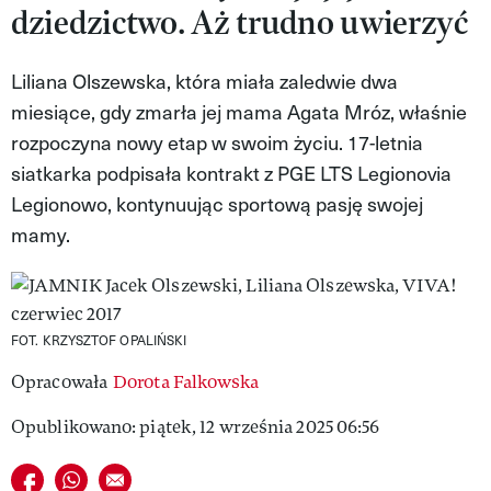
dziedzictwo. Aż trudno uwierzyć
MAGAZYN VIVA!
Liliana Olszewska, która miała zaledwie dwa
miesiące, gdy zmarła jej mama Agata Mróz, właśnie
rozpoczyna nowy etap w swoim życiu. 17-letnia
siatkarka podpisała kontrakt z PGE LTS Legionovia
Legionowo, kontynuując sportową pasję swojej
mamy.
FOT. KRZYSZTOF OPALIŃSKI
Opracowała
Dorota Falkowska
Opublikowano: piątek, 12 września 2025 06:56
Udostępnij na facebook
Udostępnij na whatsapp
E-mail do przyjaciela