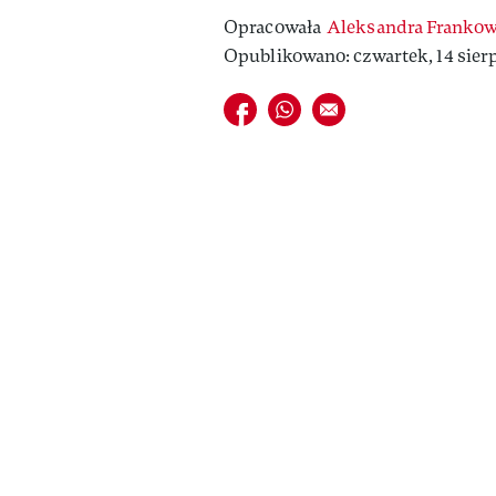
Opracowała
Aleksandra Franko
Opublikowano: czwartek, 14 sierpn
Udostępnij na facebook
Udostępnij na whatsapp
E-mail do przyjaciela