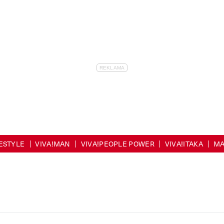
FESTYLE
VIVA!MAN
VIVA!PEOPLE POWER
VIVA!ITAKA
MA