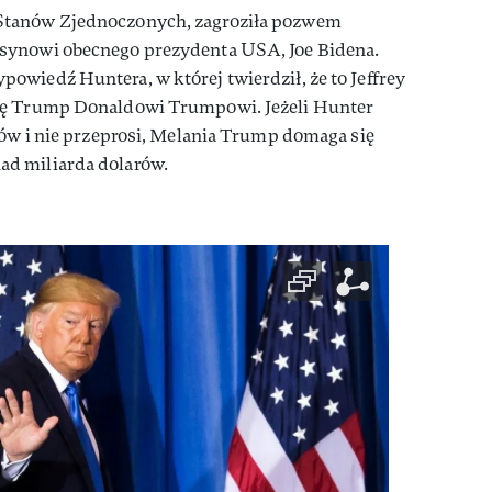
Stanów Zjednoczonych, zagroziła pozwem
synowi obecnego prezydenta USA, Joe Bidena.
wiedź Huntera, w której twierdził, że to Jeffrey
ię Trump Donaldowi Trumpowi. Jeżeli Hunter
łów i nie przeprosi, Melania Trump domaga się
d miliarda dolarów.