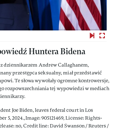
owiedź Huntera Bidena
 z dziennikarzem Andrew Callaghanem,
, znany przestępca seksualny, miał przedstawić
owi. Te słowa wywołały ogromne kontrowersje,
ego rozpowszechniania tej wypowiedzi w mediach
iennikarzy.