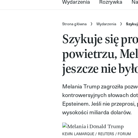
Wydarzenia
Rozrywka
Na
Strona główna
Wydarzenia
Szykuj
Szykuje się pr
powietrzu, Mel
jeszcze nie był
Melania Trump zagroziła pozw
kontrowersyjnych słowach do
Epsteinem. Jeśli nie przepros
wysokości miliarda dolarów.
KEVIN LAMARQUE / REUTERS / FORUM