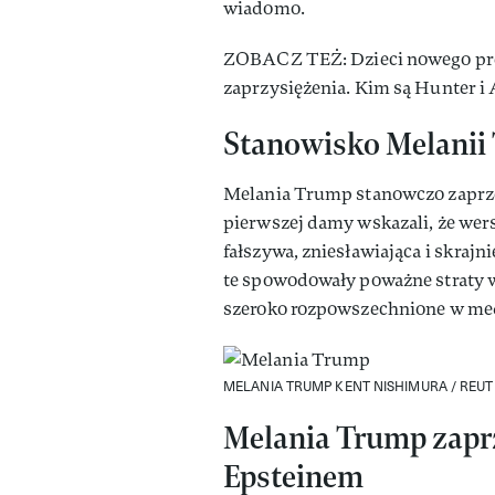
wiadomo.
ZOBACZ TEŻ: Dzieci nowego pre
zaprzysiężenia. Kim są Hunter i
Stanowisko Melanii 
Melania Trump stanowczo zaprzec
pierwszej damy wskazali, że wer
fałszywa, zniesławiająca i skrajn
te spowodowały poważne straty 
szeroko rozpowszechnione w med
MELANIA TRUMP
KENT NISHIMURA / REUT
Melania Trump zapr
Epsteinem