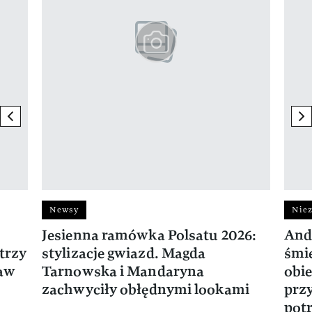
previous element
ne
Newsy
Niez
Jesienna ramówka Polsatu 2026:
And
trzy
stylizacje gwiazd. Magda
śmie
ław
Tarnowska i Mandaryna
obie
zachwyciły obłędnymi lookami
prz
potr