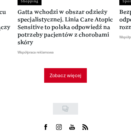
Shopping
Spor
rcu
Gatta wchodzi w obszar odzieży
Bez
specjalistycznej. Linia Care Atopic
odp
ączy
Sensitive to polska odpowiedź na
roz
potrzeby pacjentów z chorobami
Współp
skóry
Współpraca reklamowa
Zobacz więcej
Visit us on Facebook
Visit us on Instagram
Visit us on Youtube
Visit us on Rss