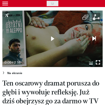
Skip
to
Wydarzenia
main
Rozrywka
content
Na ekranie
Piosenka
VIVA!ART
VIVA!MODA
0:00 / 2:58
VIVA!LIFESTYLE
Na ekranie
Ten oscarowy dramat porusza do
VIVA!MAN
głębi i wywołuje refleksję. Już
VIVA!PEOPLE POWER
dziś obejrzysz go za darmo w TV
VIVA!ITAKA