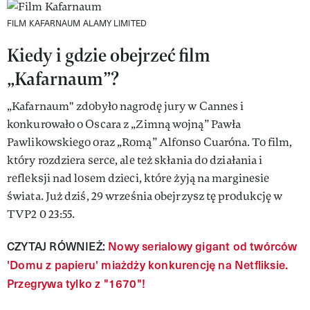
FILM KAFARNAUM
ALAMY LIMITED
Kiedy i gdzie obejrzeć film
„Kafarnaum”?
„Kafarnaum" zdobyło nagrodę jury w Cannes i
konkurowało o Oscara z „Zimną wojną” Pawła
Pawlikowskiego oraz „Romą” Alfonso Cuaróna. To film,
który rozdziera serce, ale też skłania do działania i
refleksji nad losem dzieci, które żyją na marginesie
świata. Już dziś, 29 września obejrzysz tę produkcję w
TVP2 0 23:55.
CZYTAJ RÓWNIEŻ:
Nowy serialowy gigant od twórców
'Domu z papieru' miażdży konkurencję na Netfliksie.
Przegrywa tylko z "1670"!