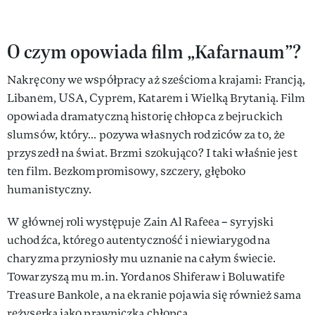
O czym opowiada film „Kafarnaum”?
Nakręcony we współpracy aż sześcioma krajami: Francją,
Libanem, USA, Cyprem, Katarem i Wielką Brytanią. Film
opowiada dramatyczną historię chłopca z bejruckich
slumsów, który… pozywa własnych rodziców za to, że
przyszedł na świat. Brzmi szokująco? I taki właśnie jest
ten film. Bezkompromisowy, szczery, głęboko
humanistyczny.
W głównej roli występuje Zain Al Rafeea – syryjski
uchodźca, którego autentyczność i niewiarygodna
charyzma przyniosły mu uznanie na całym świecie.
Towarzyszą mu m.in. Yordanos Shiferaw i Boluwatife
Treasure Bankole, a na ekranie pojawia się również sama
reżyserka jako prawniczka chłopca.