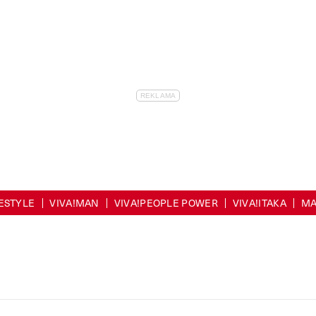
FESTYLE
VIVA!MAN
VIVA!PEOPLE POWER
VIVA!ITAKA
MA