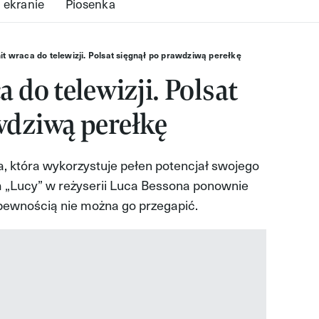
 ekranie
Piosenka
hit wraca do telewizji. Polsat sięgnął po prawdziwą perełkę
a do telewizji. Polsat
wdziwą perełkę
a, która wykorzystuje pełen potencjał swojego
m „Lucy” w reżyserii Luca Bessona ponownie
z pewnością nie można go przegapić.