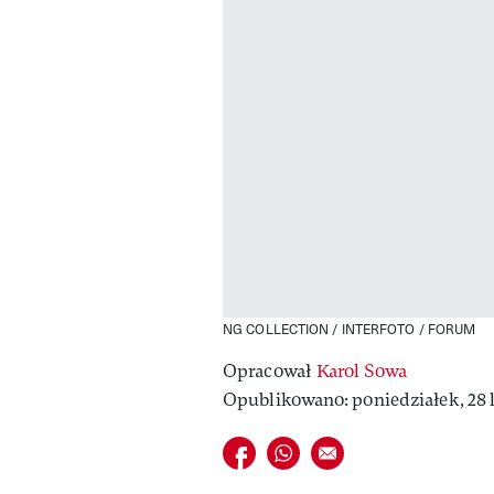
NG COLLECTION / INTERFOTO / FORUM
Opracował
Karol Sowa
Opublikowano: poniedziałek, 28 l
Udostępnij na facebook
Udostępnij na whatsapp
E-mail do przyjaciela