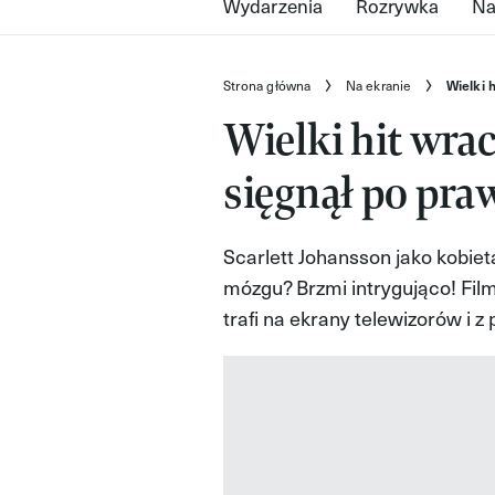
Wydarzenia
Rozrywka
Na
Strona główna
Na ekranie
Wielki 
Wielki hit wrac
sięgnął po pra
Scarlett Johansson jako kobiet
mózgu? Brzmi intrygująco! Fil
trafi na ekrany telewizorów i 