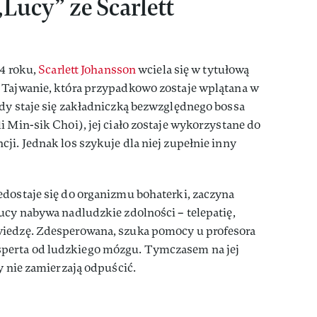
„Lucy” ze Scarlett
14 roku,
Scarlett Johansson
wciela się w tytułową
 Tajwanie, która przypadkowo zostaje wplątana w
dy staje się zakładniczką bezwzględnego bossa
i Min-sik Choi), jej ciało zostaje wykorzystane do
ji. Jednak los szykuje dla niej zupełnie inny
edostaje się do organizmu bohaterki, zaczyna
ucy nabywa nadludzkie zdolności – telepatię,
wiedzę. Zdesperowana, szuka pomocy u profesora
perta od ludzkiego mózgu. Tymczasem na jej
y nie zamierzają odpuścić.