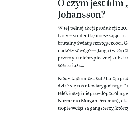
O czym jest film 
Johansson?
W tej pełnej akcji produkcji z 20
Lucy – studentkę mieszkającą na
brutalny świat przestępczości. G
narkotykowego — Janga (w tej rol
przemytu niebezpiecznej substanc
scenariusz…
Kiedy tajemnicza substancja prz
dziać się coś niewiarygodnego. L
telekinezę i nieprawdopodobną 
Normana (Morgan Freeman), eks
tropie wciąż są gangsterzy, którz