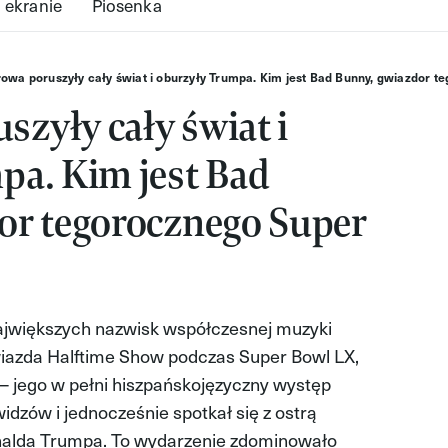
 ekranie
Piosenka
łowa poruszyły cały świat i oburzyły Trumpa. Kim jest Bad Bunny, gwiazdor 
szyły cały świat i
pa. Kim jest Bad
or tegorocznego Super
ajwiększych nazwisk współczesnej muzyki
gwiazda Halftime Show podczas Super Bowl LX,
 jego w pełni hiszpańskojęzyczny występ
dzów i jednocześnie spotkał się z ostrą
nalda Trumpa. To wydarzenie zdominowało