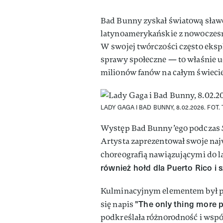
Bad Bunny zyskał światową sławę
latynoamerykańskie z nowoczesn
W swojej twórczości często eksp
sprawy społeczne — to właśnie 
milionów fanów na całym świecie
LADY GAGA I BAD BUNNY, 8.02.2026.
FOT.
Występ Bad Bunny’ego podczas
Artysta zaprezentował swoje najwi
choreografią nawiązującymi do l
również hołd dla Puerto Rico i
Kulminacyjnym elementem był prz
"The only thing more p
się napis
podkreślała różnorodność i wspó