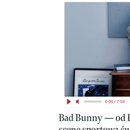
0:00 / 7:04
Bad Bunny — od P
scenę sportową św