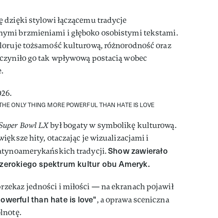
 dzięki stylowi łączącemu tradycje
ymi brzmieniami i głęboko osobistymi tekstami.
loruje tożsamość kulturową, różnorodność oraz
uczyniło go tak wpływową postacią wobec
.
 THE ONLY THING MORE POWERFUL THAN HATE IS LOVE
Super Bowl LX
był bogaty w symbolikę kulturową.
ększe hity, otaczając je wizualizacjami i
Show zawierało
atynoamerykańskich tradycji.
 szerokiego spektrum kultur obu Ameryk.
ekaz jedności i miłości — na ekranach pojawił
owerful than hate is love"
, a oprawa sceniczna
lnotę.