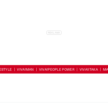
FESTYLE
VIVA!MAN
VIVA!PEOPLE POWER
VIVA!ITAKA
MA