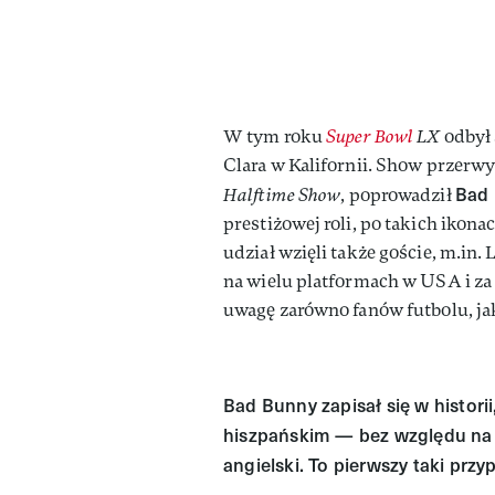
W tym roku
Super Bowl
LX
odbył 
Clara w Kalifornii. Show przerw
Bad
Halftime Show
, poprowadził
prestiżowej roli, po takich ikona
udział wzięli także goście, m.in
na wielu platformach w USA i za
uwagę zarówno fanów futbolu, ja
Bad Bunny zapisał się w histor
hiszpańskim — bez względu na
angielski. To pierwszy taki pr