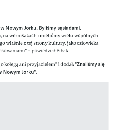
 w Nowym Jorku. Byliśmy sąsiadami.
, na wernisażach i mieliśmy wielu wspólnych
go właśnie z tej strony kultury, jako człowieka
resowaniami" – powiedział Fibak.
"Znaliśmy się
go kolegą ani przyjacielem” i dodał:
o w Nowym Jorku"
.