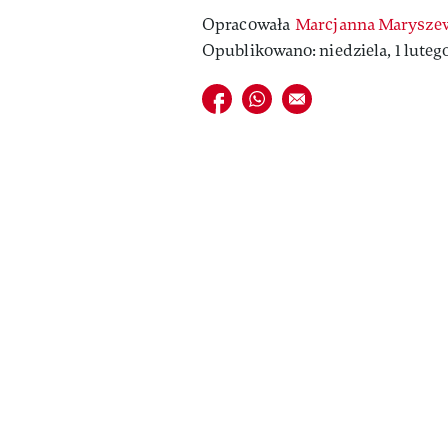
Opracowała
Marcjanna Marysze
Opublikowano: niedziela, 1 luteg
Udostępnij na facebook
Udostępnij na whatsapp
E-mail do przyjaciela