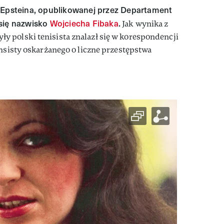
t Epsteina, opublikowanej przez Departament
 się nazwisko
Wojciecha Fibaka
.
Jak wynika z
 polski tenisista znalazł się w korespondencji
ansisty oskarżanego o liczne przestępstwa