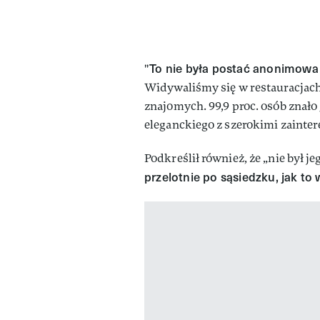
To nie była postać anonimowa
"
Widywaliśmy się w restauracjach
znajomych. 99,9 proc. osób znało 
eleganckiego z szerokimi zainte
Podkreślił również, że „nie był je
przelotnie po sąsiedzku, jak t