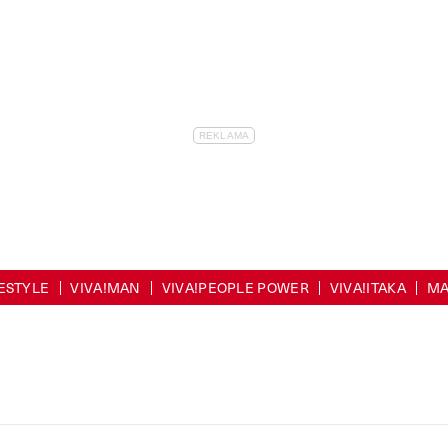
FESTYLE
VIVA!MAN
VIVA!PEOPLE POWER
VIVA!ITAKA
MA