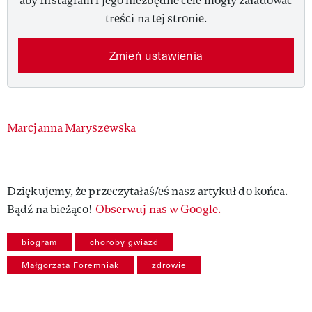
aby Instagram i jego niezbędne cele mogły załadować
treści na tej stronie.
Zmień ustawienia
Authors
Marcjanna Maryszewska
Dziękujemy, że przeczytałaś/eś nasz artykuł do końca.
Bądź na bieżąco!
Obserwuj nas w Google.
biogram
choroby gwiazd
Małgorzata Foremniak
zdrowie