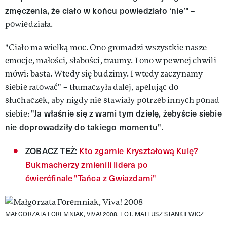
zmęczenia, że ciało w końcu powiedziało ‘nie’"
–
powiedziała.
"Ciało ma wielką moc. Ono gromadzi wszystkie nasze
emocje, małości, słabości, traumy. I ono w pewnej chwili
mówi: basta. Wtedy się budzimy. I wtedy zaczynamy
siebie ratować" – tłumaczyła dalej, apelując do
słuchaczek, aby nigdy nie stawiały potrzeb innych ponad
"Ja właśnie się z wami tym dzielę, żebyście siebie
siebie:
nie doprowadziły do takiego momentu"
.
ZOBACZ TEŻ:
Kto zgarnie Kryształową Kulę?
Bukmacherzy zmienili lidera po
ćwierćfinale "Tańca z Gwiazdami"
MAŁGORZATA FOREMNIAK, VIVA! 2008.
FOT. MATEUSZ STANKIEWICZ