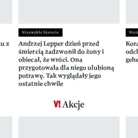
Niezwykłe historie
Niez
ku z
Andrzej Lepper dzień przed
Kora
śmiercią zadzwonił do żony i
odch
obiecał, że wróci. Ona
gehe
przygotowała dla niego ulubioną
potrawę. Tak wyglądały jego
ostatnie chwile
Akcje
Pokazywanie elementu 1 z 17