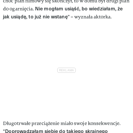
choć plan filmowy się skończył, to w domu był drugi plan
Nie mogłam usiąść, bo wiedziałam, że
do ogarnięcia.
jak usiądę, to już nie wstanę
" – wyznała aktorka.
Długotrwałe przeciążenie miało swoje konsekwencje.
Doprowadzałam siebie do takiego skrajnego
"