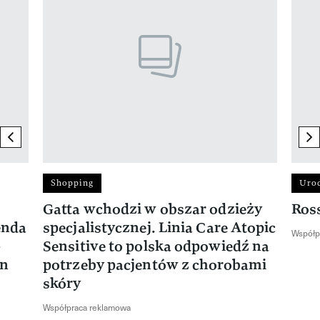
previous element
ne
Shopping
Uro
Gatta wchodzi w obszar odzieży
Ros
enda
specjalistycznej. Linia Care Atopic
Współp
-
Sensitive to polska odpowiedź na
en
potrzeby pacjentów z chorobami
skóry
Współpraca reklamowa