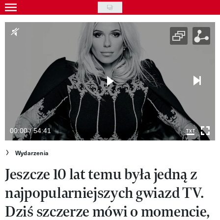
Skip
to
Wydarzenia
main
Rozrywka
content
Na ekranie
Piosenka
VIVA!ART
VIVA!MODA
00:00 / 54:41
VIVA!LIFESTYLE
Wydarzenia
Jeszcze 10 lat temu była jedną z
VIVA!MAN
najpopularniejszych gwiazd TV.
VIVA!PEOPLE POWER
Dziś szczerze mówi o momencie,
VIVA!ITAKA