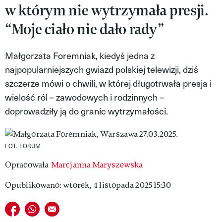
w którym nie wytrzymała presji.
MAGAZYN VIVA!
“Moje ciało nie dało rady”
Małgorzata Foremniak, kiedyś jedna z
najpopularniejszych gwiazd polskiej telewizji, dziś
szczerze mówi o chwili, w której długotrwała presja i
wielość ról – zawodowych i rodzinnych –
doprowadziły ją do granic wytrzymałości.
FOT. FORUM
Opracowała
Marcjanna Maryszewska
Opublikowano: wtorek, 4 listopada 2025 15:30
Udostępnij na facebook
Udostępnij na whatsapp
E-mail do przyjaciela