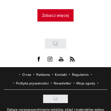
Zobacz więcej
Visit us on Facebook
Visit us on Instagram
Visit us on Youtube
Visit us on Rss
O nas
Reklama
Kontakt
Regulamin
Polityka prywatności
Newsletter
Moje zgody
Dalsze rozpowszechnianie tekstów, zdjęć i materiałów wideo