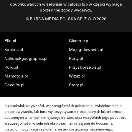
opublikowanych w serwisie w całości lub w części wymaga
uprzedniej zgody wydawcy.
©
BURDA MEDIA POLSKA SP. Z O. O 2026
Elle.pl
Glamour.pl
Kobieta.pl
Mojegotowanie.pl
National-geographic.pl
Party.pl
Polki.pl
Przyslijprzepis.pl
Mamotoja.pl
Wizaz.pl
Cocolita.pl
Story.pl
Jakiekolwiek aktywności, w szczególności: pobieranie, zwielokrotnianie,
przechowywanie, lub inne wykorzystywanie treści, danych lub informacji
dostępnych w ramach niniejszego serwisu oraz wszystkich jego podstron,
w szczególności w celu ich eksploracji, zmierzającej do tworzenia,
rozwoju, modyfikacji i szkolenia systemów uczenia maszynowego,