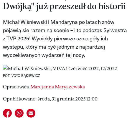
Dwójką" już przeszedł do historii
MAGAZYN VIVA!
Michał Wiśniewski i Mandaryna po latach znów
pojawią się razem na scenie – i to podczas Sylwestra
z TVP 2025! Wyciekły pierwsze szczegóły ich
występu, który ma być jednym z najbardziej
wyczekiwanych wydarzeń tej nocy.
FOT. VOYO BĄKIEWICZ
Opracowała
Marcjanna Maryszewska
Opublikowano: środa, 31 grudnia 2025 12:00
Udostępnij na facebook
Udostępnij na whatsapp
E-mail do przyjaciela