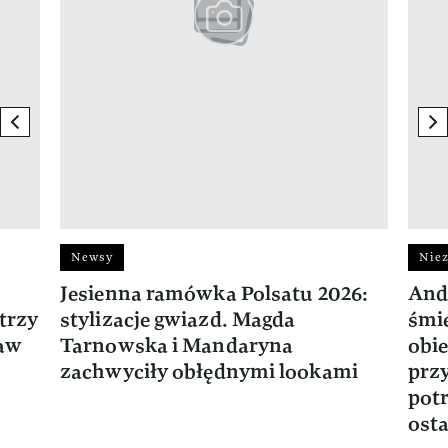
previous element
ne
Newsy
Niez
Jesienna ramówka Polsatu 2026:
And
trzy
stylizacje gwiazd. Magda
śmie
ław
Tarnowska i Mandaryna
obie
zachwyciły obłędnymi lookami
prz
potr
osta