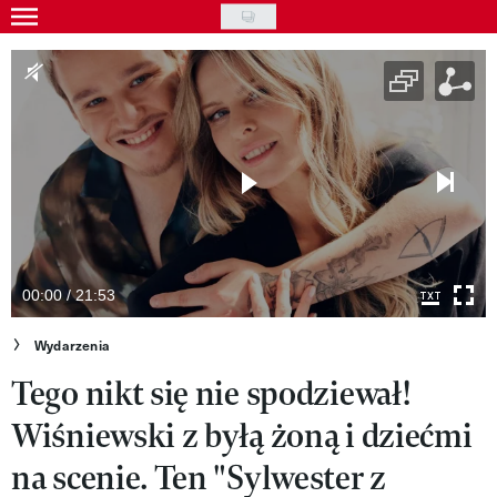
Skip
to
Wydarzenia
main
Rozrywka
content
Na ekranie
Piosenka
VIVA!ART
VIVA!MODA
00:00 / 21:53
VIVA!LIFESTYLE
Wydarzenia
Tego nikt się nie spodziewał!
VIVA!MAN
Wiśniewski z byłą żoną i dziećmi
VIVA!PEOPLE POWER
na scenie. Ten "Sylwester z
VIVA!ITAKA