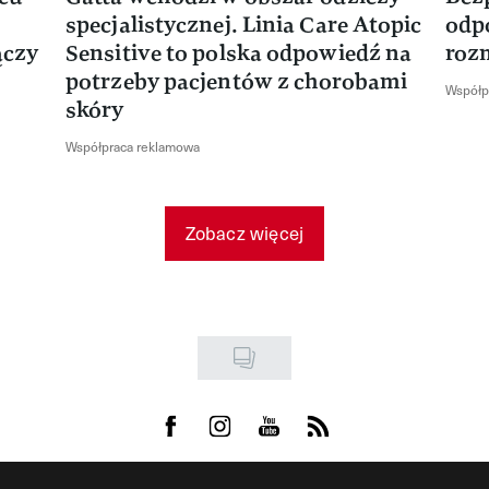
specjalistycznej. Linia Care Atopic
odp
ączy
Sensitive to polska odpowiedź na
roz
potrzeby pacjentów z chorobami
Współp
skóry
Współpraca reklamowa
Zobacz więcej
Visit us on Facebook
Visit us on Instagram
Visit us on Youtube
Visit us on Rss