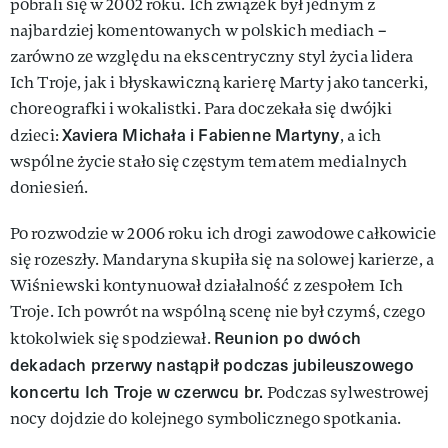
pobrali się w 2002 roku. Ich związek był jednym z
najbardziej komentowanych w polskich mediach –
zarówno ze względu na ekscentryczny styl życia lidera
Ich Troje, jak i błyskawiczną karierę Marty jako tancerki,
choreografki i wokalistki. Para doczekała się dwójki
Xaviera Michała i Fabienne Martyny
dzieci:
, a ich
wspólne życie stało się częstym tematem medialnych
doniesień.
Po rozwodzie w 2006 roku ich drogi zawodowe całkowicie
się rozeszły. Mandaryna skupiła się na solowej karierze, a
Wiśniewski kontynuował działalność z zespołem Ich
Troje. Ich powrót na wspólną scenę nie był czymś, czego
Reunion po dwóch
ktokolwiek się spodziewał.
dekadach przerwy nastąpił podczas jubileuszowego
koncertu Ich Troje w czerwcu br.
Podczas sylwestrowej
nocy dojdzie do kolejnego symbolicznego spotkania.