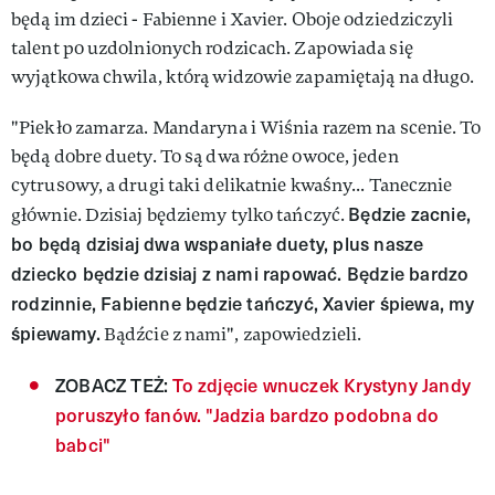
będą im dzieci - Fabienne i Xavier. Oboje odziedziczyli
talent po uzdolnionych rodzicach. Zapowiada się
wyjątkowa chwila, którą widzowie zapamiętają na długo.
"Piekło zamarza. Mandaryna i Wiśnia razem na scenie. To
będą dobre duety. To są dwa różne owoce, jeden
cytrusowy, a drugi taki delikatnie kwaśny... Tanecznie
Będzie zacnie,
głównie. Dzisiaj będziemy tylko tańczyć.
bo będą dzisiaj dwa wspaniałe duety, plus nasze
dziecko będzie dzisiaj z nami rapować. Będzie bardzo
rodzinnie, Fabienne będzie tańczyć, Xavier śpiewa, my
śpiewamy.
Bądźcie z nami", zapowiedzieli.
ZOBACZ TEŻ:
To zdjęcie wnuczek Krystyny Jandy
poruszyło fanów. "Jadzia bardzo podobna do
babci"