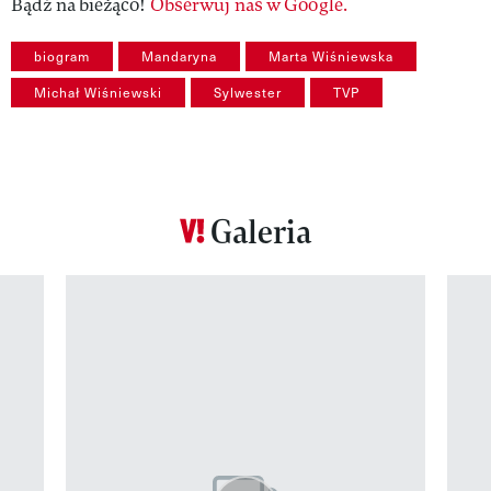
Bądź na bieżąco!
Obserwuj nas w Google.
biogram
Mandaryna
Marta Wiśniewska
Michał Wiśniewski
Sylwester
TVP
Galeria
Pokazywanie elementu 1 z 12