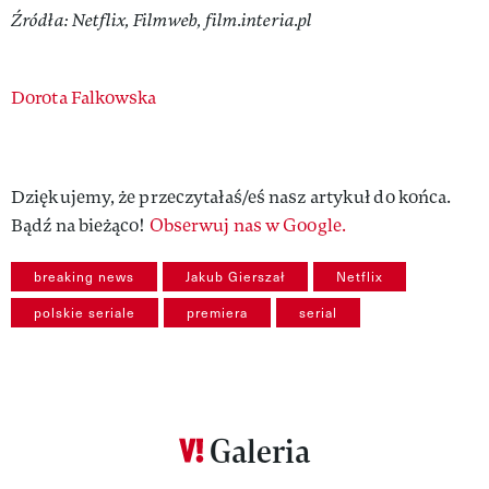
Źródła: Netflix, Filmweb, film.interia.pl
Authors
Dorota Falkowska
Dziękujemy, że przeczytałaś/eś nasz artykuł do końca.
Bądź na bieżąco!
Obserwuj nas w Google.
breaking news
Jakub Gierszał
Netflix
polskie seriale
premiera
serial
Galeria