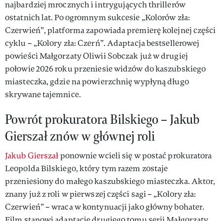
najbardziej mrocznych i intrygujących thrillerów
ostatnich lat. Po ogromnym sukcesie „Kolorów zła:
Czerwień”, platforma zapowiada premierę kolejnej części
cyklu – „Kolory zła: Czerń”. Adaptacja bestsellerowej
powieści Małgorzaty Oliwii Sobczak już w drugiej
połowie 2026 roku przeniesie widzów do kaszubskiego
miasteczka, gdzie na powierzchnię wypłyną długo
skrywane tajemnice.
Powrót prokuratora Bilskiego – Jakub
Gierszał znów w głównej roli
Jakub Gierszał
ponownie wcieli się w postać prokuratora
Leopolda Bilskiego, który tym razem zostaje
przeniesiony do małego kaszubskiego miasteczka. Aktor,
znany już z roli w pierwszej części sagi – „Kolory zła:
Czerwień” – wraca w kontynuacji jako główny bohater.
Film stanowi adaptację drugiego tomu serii Małgorzaty