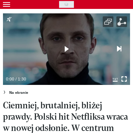
Skip
to
Wydarzenia
main
Rozrywka
content
Na ekranie
Piosenka
VIVA!ART
VIVA!MODA
0:00 / 1:30
VIVA!LIFESTYLE
Na ekranie
Ciemniej, brutalniej, bliżej
VIVA!MAN
prawdy. Polski hit Netfliksa wraca
VIVA!PEOPLE POWER
w nowej odsłonie. W centrum
VIVA!ITAKA