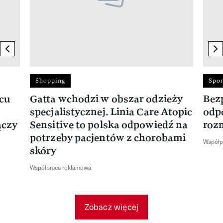
previous element
ne
Shopping
Spor
rcu
Gatta wchodzi w obszar odzieży
Bez
specjalistycznej. Linia Care Atopic
odp
ączy
Sensitive to polska odpowiedź na
roz
potrzeby pacjentów z chorobami
Współp
skóry
Współpraca reklamowa
Zobacz więcej