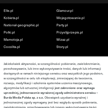
Elle.pl
Glamour.pl
Kobieta.pl
Mojegotowanie.pl
National-geographic.pl
Party.pl
Polki.pl
Przyslijprzepis.pl
Mamotoja.pl
Wizaz.pl
Cocolita.pl
Story.pl
Jakiekolwiek aktywności, w szczególności: pobieranie, zwielokrotnianie,
przechowywanie, lub inne wykorzystywanie treści, danych lub informacji
dostępnych w ramach niniejszego serwisu oraz wszystkich jego podstron,
w szczególności w celu ich eksploracji, zmierzającej do tworzenia,
rozwoju, modyfikacji i szkolenia systemów uczenia maszynowego,
algorytmów lub sztucznej inteligencji
jest zabronione oraz wymaga
uprzedniej, jednoznacznie wyrażonej zgody administratora serwisu –
Burda Media Polska sp. z o.o.
Obowiązek uzyskania wyraźnej i
jednoznacznej zgody wymagany jest bez względu sposób pobierania,
zwielokrotniania, przechowywania lub innego wykorzystywania treści,