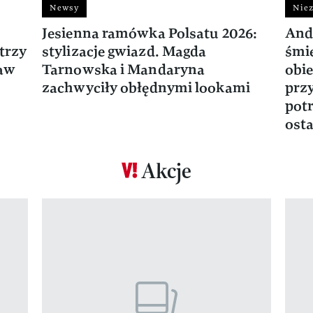
Newsy
Niez
Jesienna ramówka Polsatu 2026:
And
trzy
stylizacje gwiazd. Magda
śmie
ław
Tarnowska i Mandaryna
obie
zachwyciły obłędnymi lookami
prz
potr
osta
Akcje
Pokazywanie elementu 1 z 17