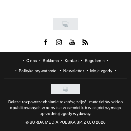
Visit us on Facebook
Visit us on Instagram
Visit us on Youtube
Visit us on Rss
O nas
Reklama
Kontakt
Regulamin
Polityka prywatności
Newsletter
Moje zgody
Dalsze rozpowszechnianie tekstów, zdjęć i materiałów wideo
opublikowanych w serwisie w całości lub w części wymaga
uprzedniej zgody wydawcy.
©
BURDA MEDIA POLSKA SP. Z O. O 2026