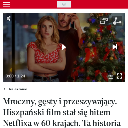
Skip
to
Wydarzenia
main
Rozrywka
content
Na ekranie
Piosenka
VIVA!ART
VIVA!MODA
0:00 / 1:24
VIVA!LIFESTYLE
Na ekranie
Mroczny, gęsty i przeszywający.
VIVA!MAN
Hiszpański film stał się hitem
VIVA!PEOPLE POWER
Netflixa w 60 krajach. Ta historia
VIVA!ITAKA