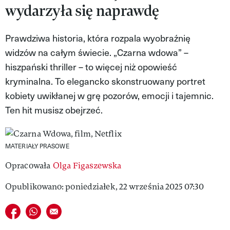
wydarzyła się naprawdę
MAGAZYN VIVA!
Prawdziwa historia, która rozpala wyobraźnię
widzów na całym świecie. „Czarna wdowa” –
hiszpański thriller – to więcej niż opowieść
kryminalna. To elegancko skonstruowany portret
kobiety uwikłanej w grę pozorów, emocji i tajemnic.
Ten hit musisz obejrzeć.
MATERIAŁY PRASOWE
Opracowała
Olga Figaszewska
Opublikowano: poniedziałek, 22 września 2025 07:30
Udostępnij na facebook
Udostępnij na whatsapp
E-mail do przyjaciela