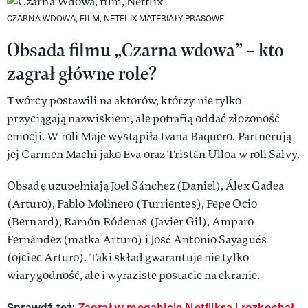
CZARNA WDOWA, FILM, NETFLIX
MATERIAŁY PRASOWE
Obsada filmu „Czarna wdowa” – kto
zagrał główne role?
Twórcy postawili na aktorów, którzy nie tylko
przyciągają nazwiskiem, ale potrafią oddać złożoność
emocji. W roli Maje wystąpiła Ivana Baquero. Partnerują
jej Carmen Machi jako Eva oraz Tristán Ulloa w roli Salvy.
Obsadę uzupełniają Joel Sánchez (Daniel), Álex Gadea
(Arturo), Pablo Molinero (Turrientes), Pepe Ocio
(Bernard), Ramón Ródenas (Javier Gil), Amparo
Fernández (matka Arturo) i José Antonio Sayagués
(ojciec Arturo). Taki skład gwarantuje nie tylko
wiarygodność, ale i wyraziste postacie na ekranie.
Sprawdź też:
Zagrał w megahicie Netfliksa i rozkochał