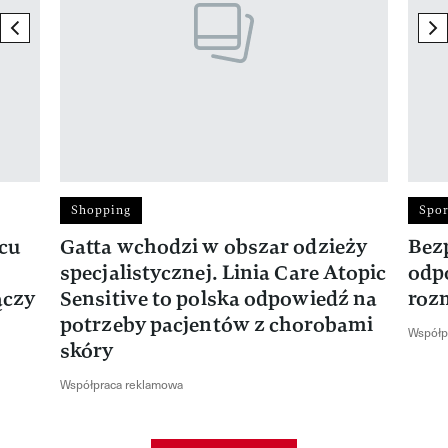
previous element
ne
Shopping
Spor
rcu
Gatta wchodzi w obszar odzieży
Bez
specjalistycznej. Linia Care Atopic
odp
ączy
Sensitive to polska odpowiedź na
roz
potrzeby pacjentów z chorobami
Współp
skóry
Współpraca reklamowa