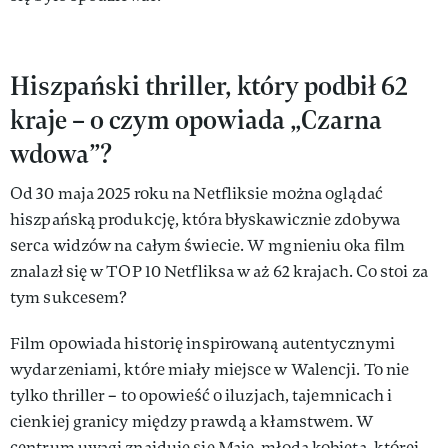
Hiszpański thriller, który podbił 62
kraje – o czym opowiada „Czarna
wdowa”?
Od 30 maja 2025 roku na Netfliksie można oglądać
hiszpańską produkcję, która błyskawicznie zdobywa
serca widzów na całym świecie. W mgnieniu oka film
znalazł się w TOP 10 Netfliksa w aż 62 krajach. Co stoi za
tym sukcesem?
Film opowiada historię inspirowaną autentycznymi
wydarzeniami, które miały miejsce w Walencji. To nie
tylko thriller – to opowieść o iluzjach, tajemnicach i
cienkiej granicy między prawdą a kłamstwem. W
centrum uwagi znajduje się Maje, młoda kobieta, której