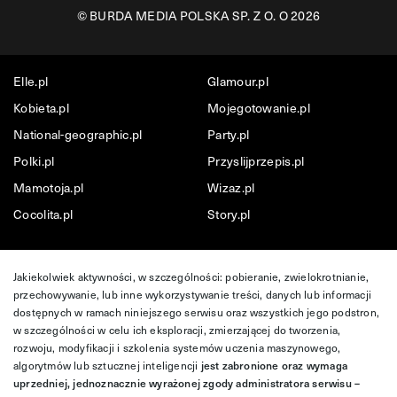
©
BURDA MEDIA POLSKA SP. Z O. O 2026
Elle.pl
Glamour.pl
Kobieta.pl
Mojegotowanie.pl
National-geographic.pl
Party.pl
Polki.pl
Przyslijprzepis.pl
Mamotoja.pl
Wizaz.pl
Cocolita.pl
Story.pl
Jakiekolwiek aktywności, w szczególności: pobieranie, zwielokrotnianie,
przechowywanie, lub inne wykorzystywanie treści, danych lub informacji
dostępnych w ramach niniejszego serwisu oraz wszystkich jego podstron,
w szczególności w celu ich eksploracji, zmierzającej do tworzenia,
rozwoju, modyfikacji i szkolenia systemów uczenia maszynowego,
algorytmów lub sztucznej inteligencji
jest zabronione oraz wymaga
uprzedniej, jednoznacznie wyrażonej zgody administratora serwisu –