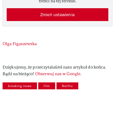
treści na tej stronie.
Zmień ustawienia
Authors
Olga Figaszewska
Dziękujemy, że przeczytałaś/eś nasz artykuł do końca.
Bądź na bieżąco!
Obserwuj nas w Google.
breaking news
film
Netflix