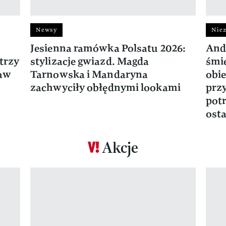
Newsy
Niez
Jesienna ramówka Polsatu 2026:
And
trzy
stylizacje gwiazd. Magda
śmie
ław
Tarnowska i Mandaryna
obie
zachwyciły obłędnymi lookami
prz
potr
osta
Akcje
Pokazywanie elementu 1 z 17