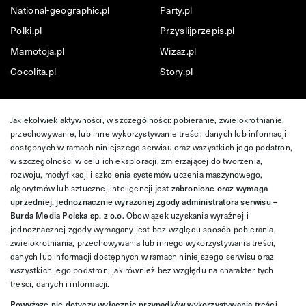
National-geographic.pl
Party.pl
Polki.pl
Przyslijprzepis.pl
Mamotoja.pl
Wizaz.pl
Cocolita.pl
Story.pl
Jakiekolwiek aktywności, w szczególności: pobieranie, zwielokrotnianie,
przechowywanie, lub inne wykorzystywanie treści, danych lub informacji
dostępnych w ramach niniejszego serwisu oraz wszystkich jego podstron,
w szczególności w celu ich eksploracji, zmierzającej do tworzenia,
rozwoju, modyfikacji i szkolenia systemów uczenia maszynowego,
algorytmów lub sztucznej inteligencji
jest zabronione oraz wymaga
uprzedniej, jednoznacznie wyrażonej zgody administratora serwisu –
Burda Media Polska sp. z o.o.
Obowiązek uzyskania wyraźnej i
jednoznacznej zgody wymagany jest bez względu sposób pobierania,
zwielokrotniania, przechowywania lub innego wykorzystywania treści,
danych lub informacji dostępnych w ramach niniejszego serwisu oraz
wszystkich jego podstron, jak również bez względu na charakter tych
treści, danych i informacji.
Powyższe nie dotyczy wyłącznie przypadków wykorzystywania treści,