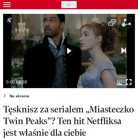
Skip
to
Wydarzenia
main
Rozrywka
content
Na ekranie
Piosenka
VIVA!ART
VIVA!MODA
0:00 / 2:58
VIVA!LIFESTYLE
Na ekranie
Tęsknisz za serialem „Miasteczko
VIVA!MAN
Twin Peaks"? Ten hit Netfliksa
VIVA!PEOPLE POWER
jest właśnie dla ciebie
VIVA!ITAKA