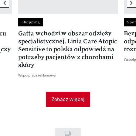
previous element
ne
Shopping
Spor
rcu
Gatta wchodzi w obszar odzieży
Bez
specjalistycznej. Linia Care Atopic
odp
ączy
Sensitive to polska odpowiedź na
roz
potrzeby pacjentów z chorobami
Współp
skóry
Współpraca reklamowa
Zobacz więcej