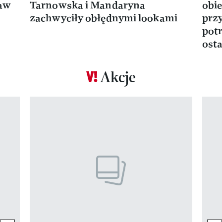
ław
Tarnowska i Mandaryna
obie
zachwyciły obłędnymi lookami
prz
potr
osta
Akcje
Pokazywanie elementu 1 z 17