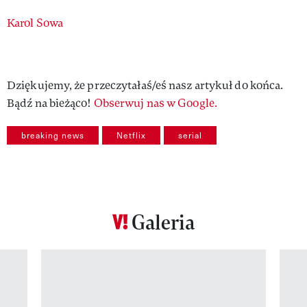
Authors
Karol Sowa
Dziękujemy, że przeczytałaś/eś nasz artykuł do końca.
Bądź na bieżąco!
Obserwuj nas w Google.
breaking news
Netflix
serial
Galeria
Pokazywanie elementu 1 z 12