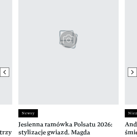
previous element
ne
Newsy
Niez
Jesienna ramówka Polsatu 2026:
And
trzy
stylizacje gwiazd. Magda
śmie