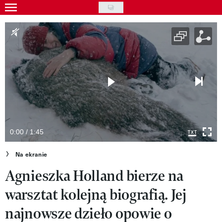
Skip
to
Wydarzenia
main
Rozrywka
content
Na ekranie
Piosenka
VIVA!ART
VIVA!MODA
0:00 / 1:45
VIVA!LIFESTYLE
Na ekranie
Agnieszka Holland bierze na
VIVA!MAN
warsztat kolejną biografią. Jej
VIVA!PEOPLE POWER
najnowsze dzieło opowie o
VIVA!ITAKA