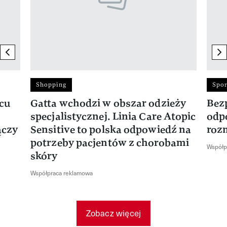
previous element
ne
Shopping
Spor
rcu
Gatta wchodzi w obszar odzieży
Bez
specjalistycznej. Linia Care Atopic
odp
ączy
Sensitive to polska odpowiedź na
roz
potrzeby pacjentów z chorobami
Współp
skóry
Współpraca reklamowa
Zobacz więcej