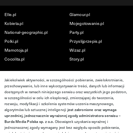
Elle.pl
Glamour.pl
Kobieta.pl
Mojegotowanie.pl
National-geographic.pl
Party.pl
Polki.pl
Przyslijprzepis.pl
Mamotoja.pl
Wizaz.pl
Cocolita.pl
Story.pl
Jakiekolwiek aktywności, w szczególności: pobieranie, zwielokrotnianie,
przechowywanie, lub inne wykorzystywanie treści, danych lub informacji
dostępnych w ramach niniejszego serwisu oraz wszystkich jego podstron,
w szczególności w celu ich eksploracji, zmierzającej do tworzenia,
rozwoju, modyfikacji i szkolenia systemów uczenia maszynowego,
algorytmów lub sztucznej inteligencji
jest zabronione oraz wymaga
uprzedniej, jednoznacznie wyrażonej zgody administratora serwisu –
Burda Media Polska sp. z o.o.
Obowiązek uzyskania wyraźnej i
jednoznacznej zgody wymagany jest bez względu sposób pobierania,