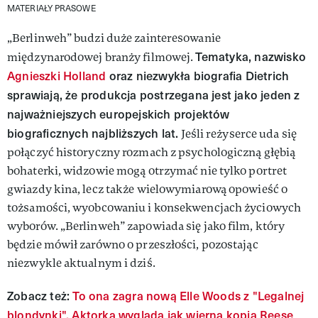
MATERIAŁY PRASOWE
„Berlinweh” budzi duże zainteresowanie
Tematyka, nazwisko
międzynarodowej branży filmowej.
Agnieszki Holland
oraz niezwykła biografia Dietrich
sprawiają, że produkcja postrzegana jest jako jeden z
najważniejszych europejskich projektów
biograficznych najbliższych lat.
Jeśli reżyserce uda się
połączyć historyczny rozmach z psychologiczną głębią
bohaterki, widzowie mogą otrzymać nie tylko portret
gwiazdy kina, lecz także wielowymiarową opowieść o
tożsamości, wyobcowaniu i konsekwencjach życiowych
wyborów. „Berlinweh” zapowiada się jako film, który
będzie mówił zarówno o przeszłości, pozostając
niezwykle aktualnym i dziś.
Zobacz też:
To ona zagra nową Elle Woods z "Legalnej
blondynki". Aktorka wygląda jak wierna kopia Reese