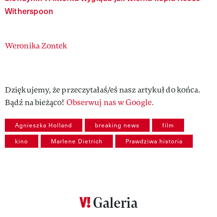
Witherspoon
Authors
Weronika Zontek
Dziękujemy, że przeczytałaś/eś nasz artykuł do końca.
Bądź na bieżąco!
Obserwuj nas w Google.
Agnieszka Holland
breaking news
film
kino
Marlene Dietrich
Prawdziwa historia
Galeria