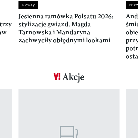
Newsy
Niez
Jesienna ramówka Polsatu 2026:
And
trzy
stylizacje gwiazd. Magda
śmie
ław
Tarnowska i Mandaryna
obie
zachwyciły obłędnymi lookami
prz
potr
osta
Akcje
Pokazywanie elementu 1 z 17