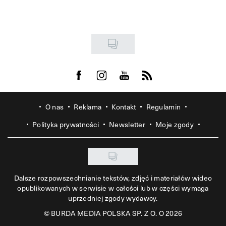
Visit us on Facebook
Visit us on Instagram
Visit us on Youtube
Visit us on Rss
O nas
Reklama
Kontakt
Regulamin
Polityka prywatności
Newsletter
Moje zgody
Dalsze rozpowszechnianie tekstów, zdjęć i materiałów wideo
opublikowanych w serwisie w całości lub w części wymaga
uprzedniej zgody wydawcy.
©
BURDA MEDIA POLSKA SP. Z O. O 2026