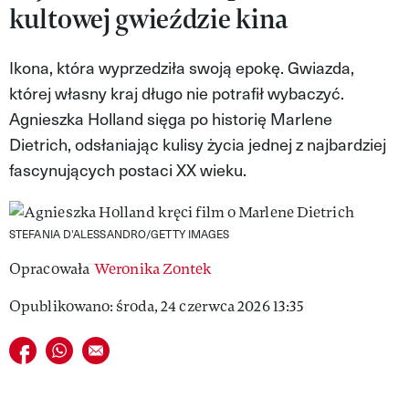
kultowej gwieździe kina
MAGAZYN VIVA!
Ikona, która wyprzedziła swoją epokę. Gwiazda,
której własny kraj długo nie potrafił wybaczyć.
Agnieszka Holland sięga po historię Marlene
Dietrich, odsłaniając kulisy życia jednej z najbardziej
fascynujących postaci XX wieku.
STEFANIA D'ALESSANDRO/GETTY IMAGES
Opracowała
Weronika Zontek
Opublikowano: środa, 24 czerwca 2026 13:35
Udostępnij na facebook
Udostępnij na whatsapp
E-mail do przyjaciela