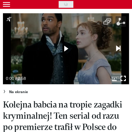
Skip
to
Wydarzenia
main
Rozrywka
content
Na ekranie
Piosenka
VIVA!ART
VIVA!MODA
0:00 / 2:58
VIVA!LIFESTYLE
Na ekranie
Kolejna babcia na tropie zagadki
VIVA!MAN
kryminalnej! Ten serial od razu
VIVA!PEOPLE POWER
po premierze trafił w Polsce do
VIVA!ITAKA