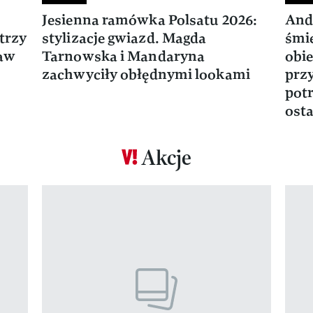
Jesienna ramówka Polsatu 2026:
And
trzy
stylizacje gwiazd. Magda
śmie
ław
Tarnowska i Mandaryna
obie
zachwyciły obłędnymi lookami
prz
potr
osta
Akcje
Pokazywanie elementu 1 z 17