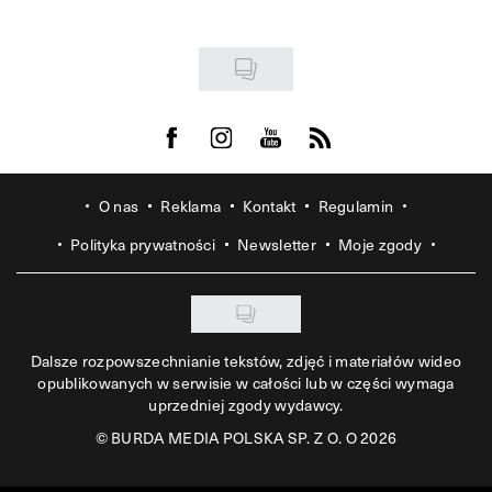
Visit us on Facebook
Visit us on Instagram
Visit us on Youtube
Visit us on Rss
O nas
Reklama
Kontakt
Regulamin
Polityka prywatności
Newsletter
Moje zgody
Dalsze rozpowszechnianie tekstów, zdjęć i materiałów wideo
opublikowanych w serwisie w całości lub w części wymaga
uprzedniej zgody wydawcy.
©
BURDA MEDIA POLSKA SP. Z O. O 2026