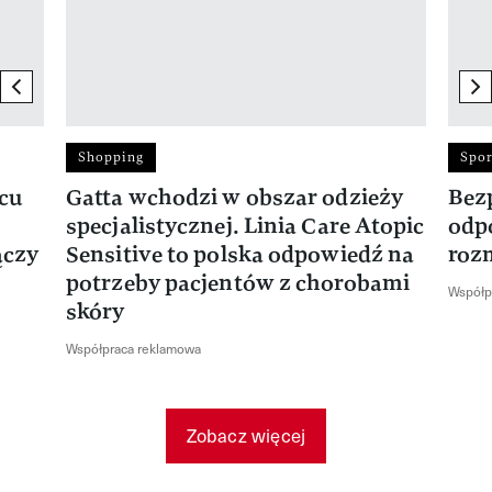
previous element
ne
Shopping
Spor
rcu
Gatta wchodzi w obszar odzieży
Bez
specjalistycznej. Linia Care Atopic
odp
ączy
Sensitive to polska odpowiedź na
roz
potrzeby pacjentów z chorobami
Współp
skóry
Współpraca reklamowa
Zobacz więcej