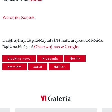
Authors
Weronika Zontek
Dziękujemy, że przeczytałaś/eś nasz artykuł do końca.
Bądź na bieżąco!
Obserwuj nas w Google.
breaking news
Hiszpania
Netflix
premiera
serial
thriller
Galeria