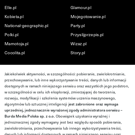
Elle.pl
Glamour.pl
Kobieta.pl
Mojegotowanie.pl
National-geographic.pl
Party.pl
Polki.pl
Przyslijprzepis.pl
Mamotoja.pl
Wizaz.pl
Cocolita.pl
Story.pl
Jakiekolwiek aktywności, w szczególności: pobieranie, zwielokrotnianie,
przechowywanie, lub inne wykorzystywanie treści, danych lub informacji
dostępnych w ramach niniejszego serwisu oraz wszystkich jego podstron,
w szczególności w celu ich eksploracji, zmierzającej do tworzenia,
rozwoju, modyfikacji i szkolenia systemów uczenia maszynowego,
algorytmów lub sztucznej inteligencji
jest zabronione oraz wymaga
uprzedniej, jednoznacznie wyrażonej zgody administratora serwisu –
Burda Media Polska sp. z o.o.
Obowiązek uzyskania wyraźnej i
jednoznacznej zgody wymagany jest bez względu sposób pobierania,
zwielokrotniania, przechowywania lub innego wykorzystywania treści,
danych lub informacji dostępnych w ramach niniejszego serwisu oraz