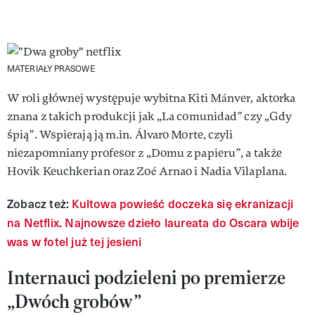
MATERIAŁY PRASOWE
W roli głównej występuje wybitna Kiti Mánver, aktorka
znana z takich produkcji jak „La comunidad
”
czy „Gdy
śpią
”
. Wspierają ją m.in. Álvaro Morte, czyli
niezapomniany profesor z „Domu z papieru
”
, a także
Hovik Keuchkerian oraz Zoé Arnao i Nadia Vilaplana.
Zobacz też:
Kultowa powieść doczeka się ekranizacji
na Netflix. Najnowsze dzieło laureata do Oscara wbije
was w fotel już tej jesieni
Internauci podzieleni po premierze
„Dwóch grobów”