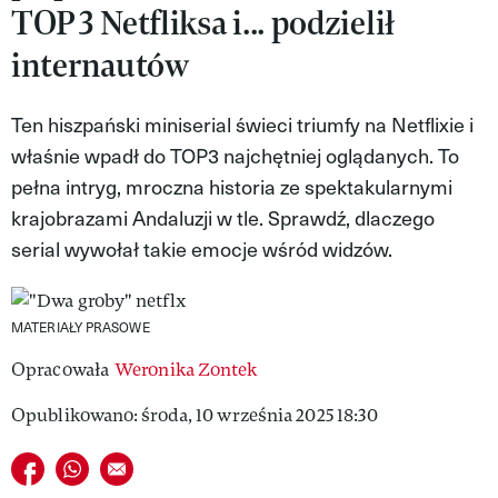
TOP 3 Netfliksa i... podzielił
MAGAZYN VIVA!
internautów
Ten hiszpański miniserial świeci triumfy na Netflixie i
właśnie wpadł do TOP3 najchętniej oglądanych. To
pełna intryg, mroczna historia ze spektakularnymi
krajobrazami Andaluzji w tle. Sprawdź, dlaczego
serial wywołał takie emocje wśród widzów.
MATERIAŁY PRASOWE
Opracowała
Weronika Zontek
Opublikowano: środa, 10 września 2025 18:30
Udostępnij na facebook
Udostępnij na whatsapp
E-mail do przyjaciela