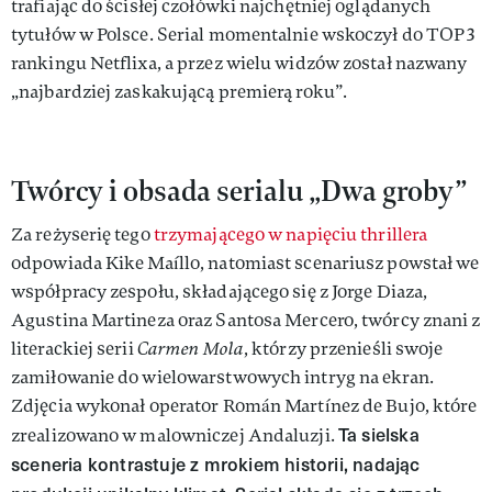
trafiając do ścisłej czołówki najchętniej oglądanych
tytułów w Polsce. Serial momentalnie wskoczył do TOP 3
rankingu Netflixa, a przez wielu widzów został nazwany
„najbardziej zaskakującą premierą roku”.
Twórcy i obsada serialu „Dwa groby”
Za reżyserię tego
trzymającego w napięciu thrillera
odpowiada Kike Maíllo, natomiast scenariusz powstał we
współpracy zespołu, składającego się z Jorge Diaza,
Agustina Martineza oraz Santosa Mercero, twórcy znani z
literackiej serii
Carmen Mola
, którzy przenieśli swoje
zamiłowanie do wielowarstwowych intryg na ekran.
Zdjęcia wykonał operator Román Martínez de Bujo, które
Ta sielska
zrealizowano w malowniczej Andaluzji.
sceneria kontrastuje z mrokiem historii, nadając