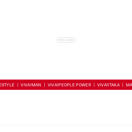
FESTYLE
VIVA!MAN
VIVA!PEOPLE POWER
VIVA!ITAKA
MA