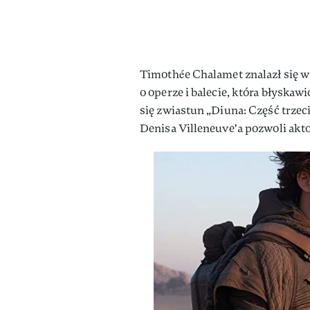
Timothée Chalamet znalazł się w
o operze i balecie, która błyskaw
się zwiastun „Diuna: Część trzec
Denisa Villeneuve'a pozwoli ak