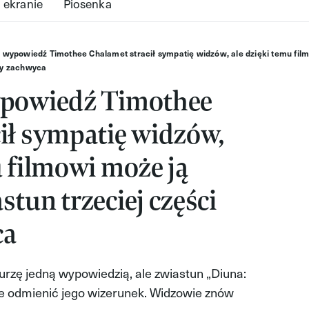
 ekranie
Piosenka
 wypowiedź Timothee Chalamet stracił sympatię widzów, ale dzięki temu film
ny zachwyca
ypowiedź Timothee
ił sympatię widzów,
u filmowi może ją
stun trzeciej części
ca
rzę jedną wypowiedzią, ale zwiastun „Diuna:
e odmienić jego wizerunek. Widzowie znów