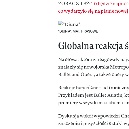
ZOBACZ TEŻ:
To będzie najmoc
co wydarzyło się na planie nowe
"DIUNA".
MAT. PRASOWE
Globalna reakcja ś
Na słowa aktora zareagowały najw
znalazły się nowojorska Metropol
Ballet and Opera, a także opery 
Reakcje były różne – od ironicz
Przykładem jest Ballet Austin, 
premierę wszystkim osobom o i
Dyskusja wokół wypowiedzi Chala
znaczeniu i przyszłości sztuki w