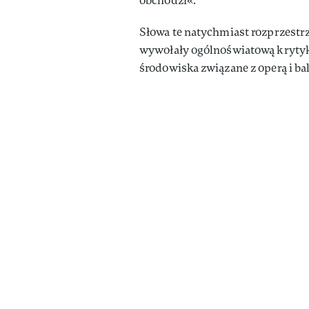
obchodzi«.”
Słowa te natychmiast rozprzestr
wywołały ogólnoświatową krytyk
środowiska związane z operą i ba