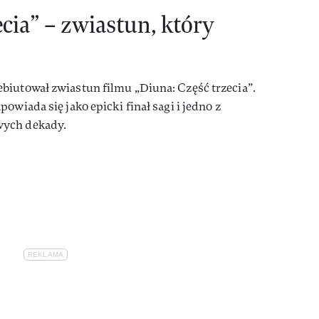
ecia” – zwiastun, który
biutował zwiastun filmu „Diuna: Część trzecia”.
owiada się jako epicki finał sagi i jedno z
wych dekady.