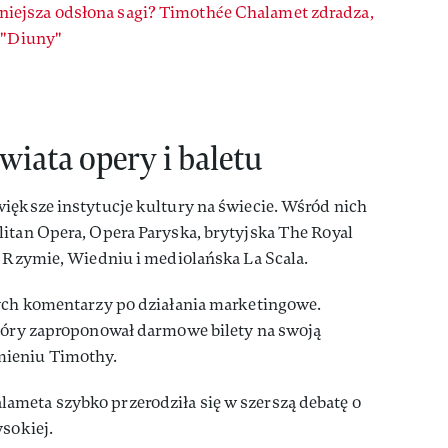
niejsza odsłona sagi? Timothée Chalamet zdradza,
j "Diuny"
wiata opery i baletu
iększe instytucje kultury na świecie. Wśród nich
itan Opera, Opera Paryska, brytyjska The Royal
w Rzymie, Wiedniu i mediolańska La Scala.
nych komentarzy po działania marketingowe.
który zaproponował darmowe bilety na swoją
mieniu Timothy.
meta szybko przerodziła się w szerszą debatę o
ysokiej.