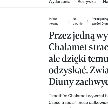
Wydarzenia
Rozrywka
Na
Strona
Na
Przez jedną
główna
ekranie
części Diu
Przez jedną w
Chalamet strac
ale dzięki tem
odzyskać. Zwia
Diuny zachwy
Timothée Chalamet wywołał bu
Część trzecia” może całkowici