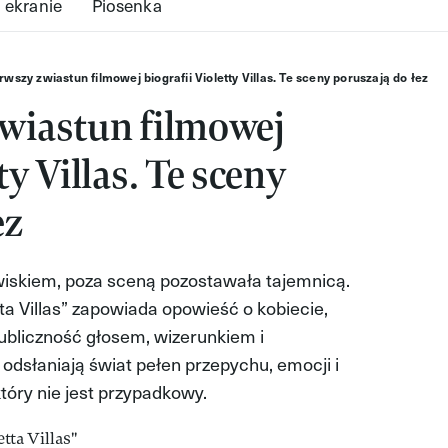
 ekranie
Piosenka
erwszy zwiastun filmowej biografii Violetty Villas. Te sceny poruszają do łez
zwiastun filmowej
ty Villas. Te sceny
ez
awiskiem, poza sceną pozostawała tajemnicą.
tta Villas” zapowiada opowieść o kobiecie,
publiczność głosem, wizerunkiem i
odsłaniają świat pełen przepychu, emocji i
który nie jest przypadkowy.