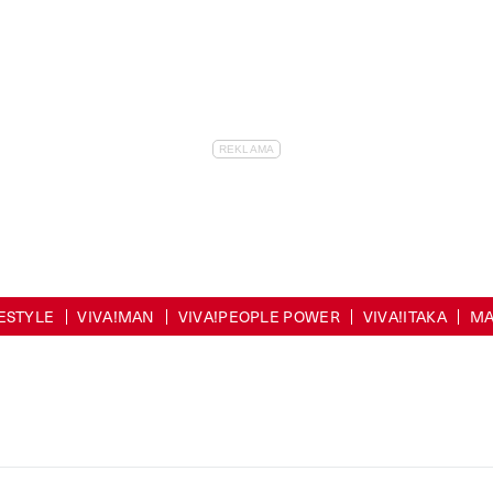
FESTYLE
VIVA!MAN
VIVA!PEOPLE POWER
VIVA!ITAKA
MA