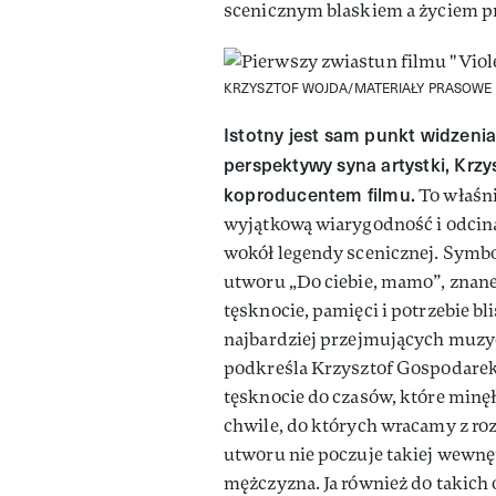
scenicznym blaskiem a życiem 
KRZYSZTOF WOJDA/MATERIAŁY PRASOWE
Istotny jest sam punkt widzenia
perspektywy syna artystki, Krz
koproducentem filmu.
To właśni
wyjątkową wiarygodność i odcin
wokół legendy scenicznej. Symb
utworu „Do ciebie, mamo”, znaneg
tęsknocie, pamięci i potrzebie bli
najbardziej przejmujących muzy
podkreśla Krzysztof Gospodarek:
tęsknocie do czasów, które minęł
chwile, do których wracamy z ro
utworu nie poczuje takiej wewnętr
mężczyzna. Ja również do takich 