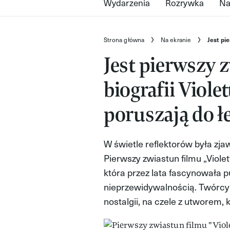
Wydarzenia
Rozrywka
Na
Strona główna
Na ekranie
Jest pi
Jest pierwszy 
biografii Violet
poruszają do ł
W świetle reflektorów była zj
Pierwszy zwiastun filmu „Viole
która przez lata fascynowała 
nieprzewidywalnością. Twórcy 
nostalgii, na czele z utworem, 