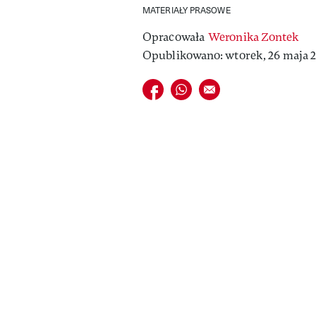
MATERIAŁY PRASOWE
Opracowała
Weronika Zontek
Opublikowano: wtorek, 26 maja 20
Udostępnij na facebook
Udostępnij na whatsapp
E-mail do przyjaciela