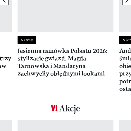
Newsy
Niez
Jesienna ramówka Polsatu 2026:
And
trzy
stylizacje gwiazd. Magda
śmie
ław
Tarnowska i Mandaryna
obie
zachwyciły obłędnymi lookami
prz
potr
osta
Akcje
Pokazywanie elementu 1 z 17