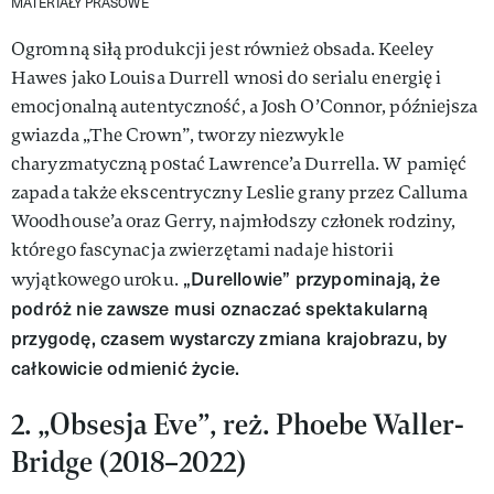
MATERIAŁY PRASOWE
Ogromną siłą produkcji jest również obsada. Keeley
Hawes jako Louisa Durrell wnosi do serialu energię i
emocjonalną autentyczność, a Josh O’Connor, późniejsza
gwiazda „The Crown”, tworzy niezwykle
charyzmatyczną postać Lawrence’a Durrella. W pamięć
zapada także ekscentryczny Leslie grany przez Calluma
Woodhouse’a oraz Gerry, najmłodszy członek rodziny,
którego fascynacja zwierzętami nadaje historii
„Durellowie” przypominają, że
wyjątkowego uroku.
podróż nie zawsze musi oznaczać spektakularną
przygodę, czasem wystarczy zmiana krajobrazu, by
całkowicie odmienić życie.
2. „Obsesja Eve”, reż. Phoebe Waller-
Bridge (2018–2022)