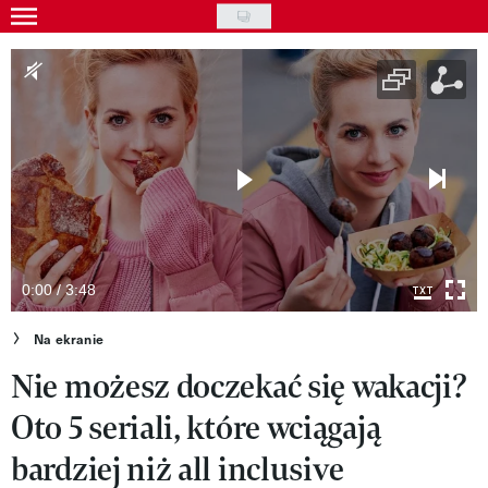
Skip
to
Wydarzenia
main
Rozrywka
content
Na ekranie
Piosenka
VIVA!ART
VIVA!MODA
0:00 / 3:48
VIVA!LIFESTYLE
Na ekranie
Nie możesz doczekać się wakacji?
VIVA!MAN
Oto 5 seriali, które wciągają
VIVA!PEOPLE POWER
bardziej niż all inclusive
VIVA!ITAKA