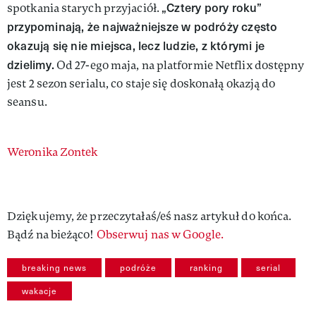
„Cztery pory roku”
spotkania starych przyjaciół.
przypominają, że najważniejsze w podróży często
okazują się nie miejsca, lecz ludzie, z którymi je
dzielimy.
Od 27-ego maja, na platformie Netflix dostępny
jest 2 sezon serialu, co staje się doskonałą okazją do
seansu.
Authors
Weronika Zontek
Dziękujemy, że przeczytałaś/eś nasz artykuł do końca.
Bądź na bieżąco!
Obserwuj nas w Google.
breaking news
podróże
ranking
serial
wakacje