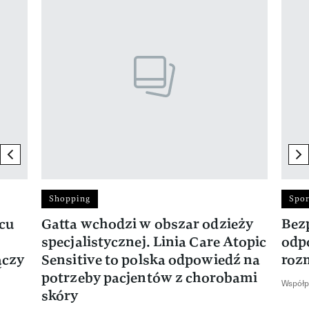
previous element
ne
Shopping
Spor
rcu
Gatta wchodzi w obszar odzieży
Bez
specjalistycznej. Linia Care Atopic
odp
ączy
Sensitive to polska odpowiedź na
roz
potrzeby pacjentów z chorobami
Współp
skóry