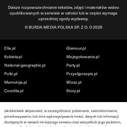
Dalsze rozpowszechnianie tekstów, zdjęć i materiałów wideo
opublikowanych w serwisie w całości lub w części wymaga
uprzedniej zgody wydawcy.
©
BURDA MEDIA POLSKA SP. Z O. O 2026
Elle.pl
Glamour.pl
Kobieta.pl
Mojegotowanie.pl
National-geographic.pl
Party.pl
Polki.pl
Przyslijprzepis.pl
Mamotoja.pl
Wizaz.pl
Cocolita.pl
Story.pl
Jakiekolwiek aktywności, w szczególności: pobieranie, zwielokrotnianie,
przechowywanie, lub inne wykorzystywanie treści, danych lub informacji
dostępnych w ramach niniejszego serwisu oraz wszystkich jego podstron,