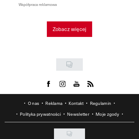
Współpraca reklamowa
Zobacz więcej
Visit us on Facebook
Visit us on Instagram
Visit us on Youtube
Visit us on Rss
O nas
Reklama
Kontakt
Regulamin
Polityka prywatności
Newsletter
Moje zgody