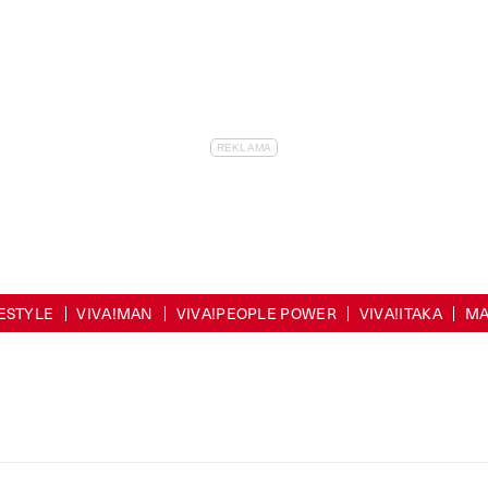
FESTYLE
VIVA!MAN
VIVA!PEOPLE POWER
VIVA!ITAKA
MA