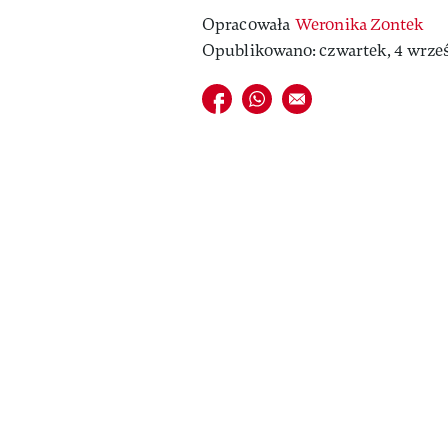
Opracowała
Weronika Zontek
Opublikowano: czwartek, 4 wrześ
Udostępnij na facebook
Udostępnij na whatsapp
E-mail do przyjaciela