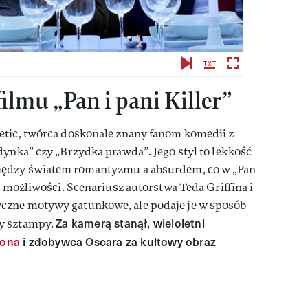
ilmu „Pan i pani Killer”
etic, twórca doskonale znany fanom komedii z
dynka” czy „Brzydka prawda”. Jego styl to lekkość
iędzy światem romantyzmu a absurdem, co w „Pan
h możliwości. Scenariusz autorstwa Teda Griffina i
czne motywy gatunkowe, ale podaje je w sposób
Za kamerą stanął, wieloletni
y sztampy.
rona
i zdobywca Oscara za kultowy obraz