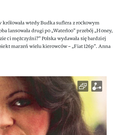
ów królowała wtedy Budka suflera z rockowym
bba lansowała drugi po „Waterloo” przebój „Honey,
ie ci mężczyźni?” Polska wydawała się bardziej
biekt marzeń wielu kierowców – „Fiat 126p”. Anna