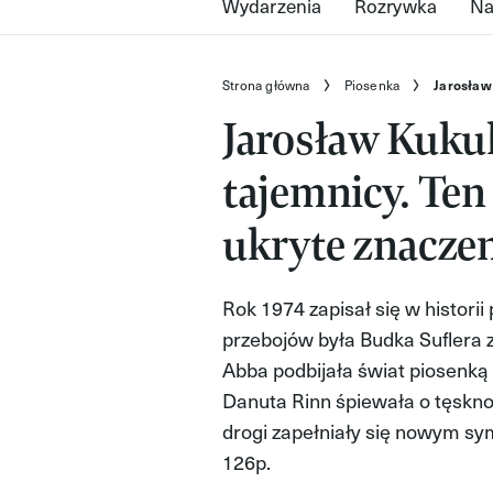
Wydarzenia
Rozrywka
Na
Strona główna
Piosenka
Jarosław 
Jarosław Kukuls
tajemnicy. Ten
ukryte znacze
Rok 1974 zapisał się w historii 
przebojów była Budka Suflera 
Abba podbijała świat piosenką 
Danuta Rinn śpiewała o tęsknoc
drogi zapełniały się nowym s
126p.