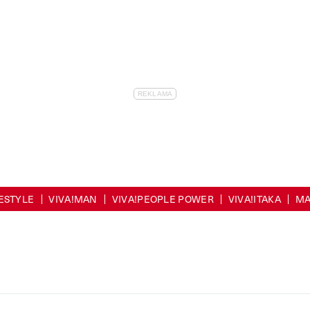
FESTYLE
VIVA!MAN
VIVA!PEOPLE POWER
VIVA!ITAKA
MA