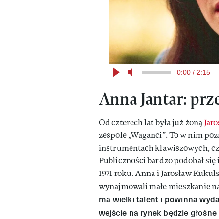
0:00 / 2:15
Anna Jantar: prz
Od czterech lat była już żoną
Jar
zespole „Waganci”. To w nim pozn
instrumentach klawiszowych, czy
Publiczności bardzo podobał się 
1971 roku. Anna i Jarosław Kuku
wynajmowali małe mieszkanie na
ma wielki talent i powinna wyda
wejście na rynek będzie głośne