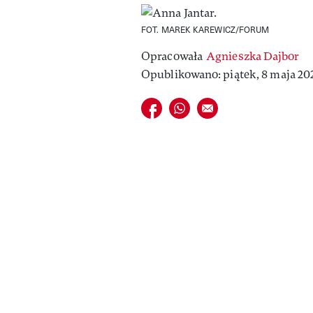
FOT. MAREK KAREWICZ/FORUM
Opracowała
Agnieszka Dajbor
Opublikowano: piątek, 8 maja 202
Udostępnij na facebook
Udostępnij na whatsapp
E-mail do przyjaciela