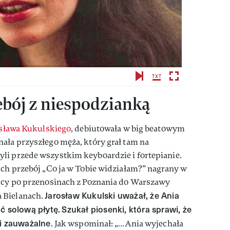
ebój z niespodzianką
osława Kukulskiego
, debiutowała w big beatowym
ała przyszłego męża, który grał tam na
li przede wszystkim keyboardzie i fortepianie.
ich przebój „Co ja w Tobie widziałam?” nagrany w
lscy po przenosinach z Poznania do Warszawy
Jarosław Kukulski uważał, że Ania
 Bielanach.
ć solową płytę.
Szukał piosenki, która sprawi, że
 i zauważalne
. Jak wspominał: „…Ania wyjechała