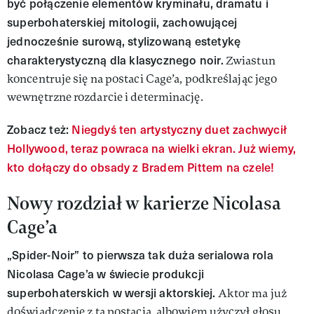
być połączenie elementów kryminału, dramatu i
superbohaterskiej mitologii, zachowującej
jednocześnie surową, stylizowaną estetykę
charakterystyczną dla klasycznego noir.
Zwiastun
koncentruje się na postaci Cage’a, podkreślając jego
wewnętrzne rozdarcie i determinację.
Zobacz też:
Niegdyś ten artystyczny duet zachwycił
Hollywood, teraz powraca na wielki ekran. Już wiemy,
kto dołączy do obsady z Bradem Pittem na czele!
Nowy rozdział w karierze Nicolasa
Cage’a
„Spider-Noir” to pierwsza tak duża serialowa rola
Nicolasa Cage’a w świecie produkcji
superbohaterskich w wersji aktorskiej.
Aktor ma już
doświadczenie z tą postacią, albowiem użyczył głosu