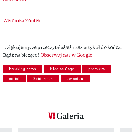
Authors
Weronika Zontek
Dziękujemy, że przeczytałaś/eś nasz artykuł do końca.
Bądź na bieżąco!
Obserwuj nas w Google.
breaking news
Nicolas Cage
premiera
serial
Spiderman
zwiastun
Galeria