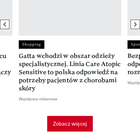
previous element
ne
Shopping
Spor
rcu
Gatta wchodzi w obszar odzieży
Bez
specjalistycznej. Linia Care Atopic
odp
ączy
Sensitive to polska odpowiedź na
roz
potrzeby pacjentów z chorobami
Współp
skóry
Współpraca reklamowa
Zobacz więcej