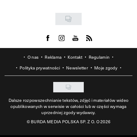
Visit us on Facebook
Visit us on Instagram
Visit us on Youtube
Visit us on Rss
O nas
Reklama
Kontakt
Regulamin
Polityka prywatności
Newsletter
Moje zgody
Dalsze rozpowszechnianie tekstów, zdjęć i materiałów wideo
opublikowanych w serwisie w całości lub w części wymaga
uprzedniej zgody wydawcy.
©
BURDA MEDIA POLSKA SP. Z O. O 2026