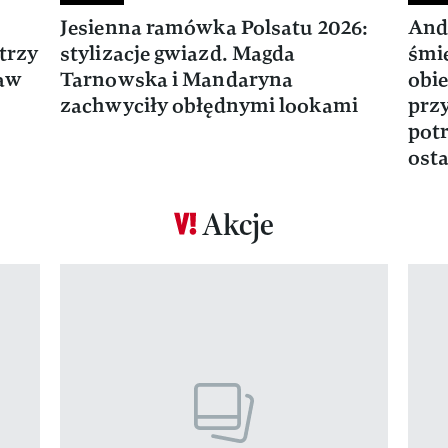
Jesienna ramówka Polsatu 2026:
And
trzy
stylizacje gwiazd. Magda
śmie
ław
Tarnowska i Mandaryna
obie
zachwyciły obłędnymi lookami
prz
potr
osta
Akcje
Pokazywanie elementu 1 z 17