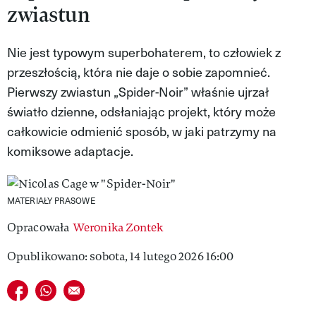
zwiastun
MAGAZYN VIVA!
Nie jest typowym superbohaterem, to człowiek z
przeszłością, która nie daje o sobie zapomnieć.
Pierwszy zwiastun „Spider-Noir” właśnie ujrzał
światło dzienne, odsłaniając projekt, który może
całkowicie odmienić sposób, w jaki patrzymy na
komiksowe adaptacje.
MATERIAŁY PRASOWE
Opracowała
Weronika Zontek
Opublikowano: sobota, 14 lutego 2026 16:00
Udostępnij na facebook
Udostępnij na whatsapp
E-mail do przyjaciela