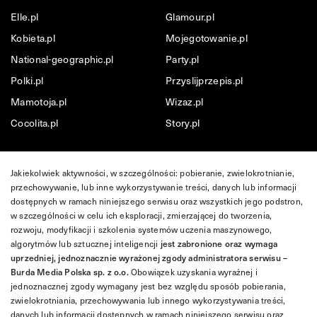
Elle.pl
Glamour.pl
Kobieta.pl
Mojegotowanie.pl
National-geographic.pl
Party.pl
Polki.pl
Przyslijprzepis.pl
Mamotoja.pl
Wizaz.pl
Cocolita.pl
Story.pl
Jakiekolwiek aktywności, w szczególności: pobieranie, zwielokrotnianie,
przechowywanie, lub inne wykorzystywanie treści, danych lub informacji
dostępnych w ramach niniejszego serwisu oraz wszystkich jego podstron,
w szczególności w celu ich eksploracji, zmierzającej do tworzenia,
rozwoju, modyfikacji i szkolenia systemów uczenia maszynowego,
algorytmów lub sztucznej inteligencji
jest zabronione oraz wymaga
uprzedniej, jednoznacznie wyrażonej zgody administratora serwisu –
Burda Media Polska sp. z o.o.
Obowiązek uzyskania wyraźnej i
jednoznacznej zgody wymagany jest bez względu sposób pobierania,
zwielokrotniania, przechowywania lub innego wykorzystywania treści,
danych lub informacji dostępnych w ramach niniejszego serwisu oraz