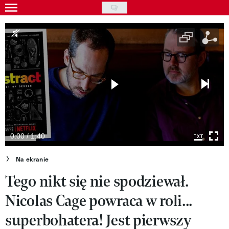
Skip
to
Wydarzenia
main
Rozrywka
content
Na ekranie
Piosenka
VIVA!ART
VIVA!MODA
0:00 / 1:40
VIVA!LIFESTYLE
Na ekranie
Tego nikt się nie spodziewał.
VIVA!MAN
Nicolas Cage powraca w roli...
VIVA!PEOPLE POWER
superbohatera! Jest pierwszy
VIVA!ITAKA