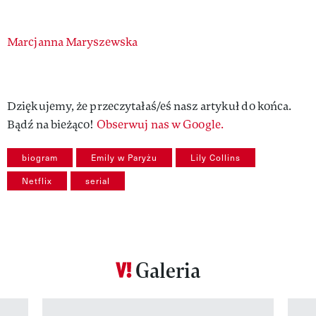
Authors
Marcjanna Maryszewska
Dziękujemy, że przeczytałaś/eś nasz artykuł do końca.
Bądź na bieżąco!
Obserwuj nas w Google.
biogram
Emily w Paryżu
Lily Collins
Netflix
serial
Galeria