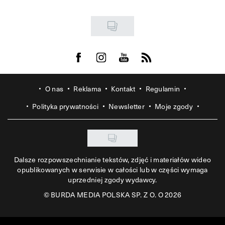
Visit us on Facebook
Visit us on Instagram
Visit us on Youtube
Visit us on Rss
O nas
Reklama
Kontakt
Regulamin
Polityka prywatności
Newsletter
Moje zgody
Dalsze rozpowszechnianie tekstów, zdjęć i materiałów wideo
opublikowanych w serwisie w całości lub w części wymaga
uprzedniej zgody wydawcy.
©
BURDA MEDIA POLSKA SP. Z O. O 2026