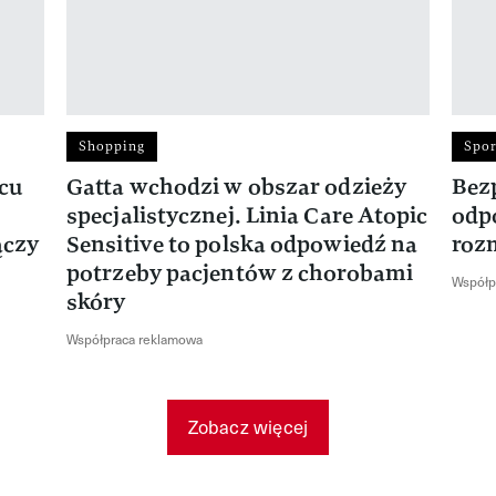
Shopping
Spor
rcu
Gatta wchodzi w obszar odzieży
Bez
specjalistycznej. Linia Care Atopic
odp
ączy
Sensitive to polska odpowiedź na
roz
potrzeby pacjentów z chorobami
Współp
skóry
Współpraca reklamowa
Zobacz więcej