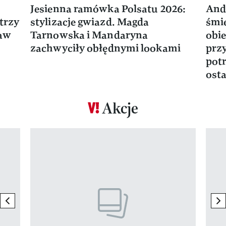
Jesienna ramówka Polsatu 2026:
And
trzy
stylizacje gwiazd. Magda
śmie
ław
Tarnowska i Mandaryna
obie
zachwyciły obłędnymi lookami
prz
potr
osta
Akcje
Pokazywanie elementu 1 z 17
previous element
ne