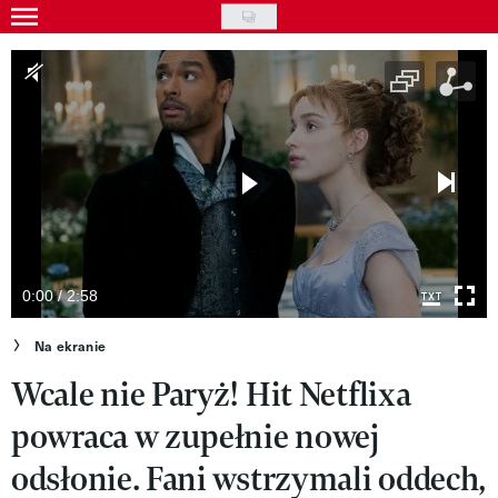
Skip
to
Wydarzenia
main
Rozrywka
content
Na ekranie
Piosenka
VIVA!ART
VIVA!MODA
0:00 / 2:58
VIVA!LIFESTYLE
Na ekranie
Wcale nie Paryż! Hit Netflixa
VIVA!MAN
powraca w zupełnie nowej
VIVA!PEOPLE POWER
odsłonie. Fani wstrzymali oddech,
VIVA!ITAKA