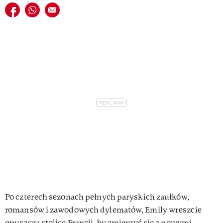
Udostępnij na facebook
Udostępnij na whatsapp
E-mail do przyjaciela
Po czterech sezonach pełnych paryskich zaułków,
romansów i zawodowych dylematów, Emily wreszcie
opuszcza stolicę Francji, by zmierzyć się z nowymi