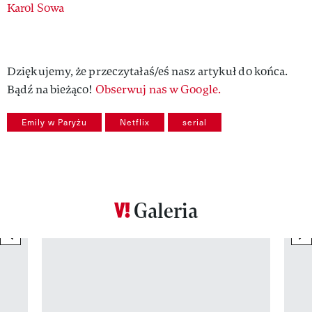
Authors
Karol Sowa
Dziękujemy, że przeczytałaś/eś nasz artykuł do końca.
Bądź na bieżąco!
Obserwuj nas w Google.
Emily w Paryżu
Netflix
serial
Galeria
previous element
ne
Pokazywanie elementu 1 z 12