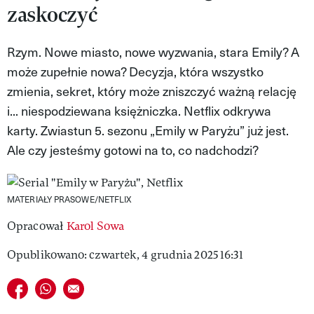
zaskoczyć
MAGAZYN VIVA!
Rzym. Nowe miasto, nowe wyzwania, stara Emily? A
może zupełnie nowa? Decyzja, która wszystko
zmienia, sekret, który może zniszczyć ważną relację
i... niespodziewana księżniczka. Netflix odkrywa
karty. Zwiastun 5. sezonu „Emily w Paryżu” już jest.
Ale czy jesteśmy gotowi na to, co nadchodzi?
MATERIAŁY PRASOWE/NETFLIX
Opracował
Karol Sowa
Opublikowano: czwartek, 4 grudnia 2025 16:31
Udostępnij na facebook
Udostępnij na whatsapp
E-mail do przyjaciela