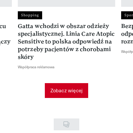
Shopping
Spor
rcu
Gatta wchodzi w obszar odzieży
Bez
specjalistycznej. Linia Care Atopic
odp
ączy
Sensitive to polska odpowiedź na
roz
potrzeby pacjentów z chorobami
Współp
skóry
Współpraca reklamowa
Zobacz więcej