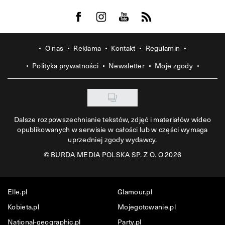
Visit us on Facebook
Visit us on Instagram
Visit us on Youtube
Visit us on Rss
O nas
Reklama
Kontakt
Regulamin
Polityka prywatności
Newsletter
Moje zgody
Dalsze rozpowszechnianie tekstów, zdjęć i materiałów wideo
opublikowanych w serwisie w całości lub w części wymaga
uprzedniej zgody wydawcy.
©
BURDA MEDIA POLSKA SP. Z O. O 2026
Elle.pl
Glamour.pl
Kobieta.pl
Mojegotowanie.pl
National-geographic.pl
Party.pl