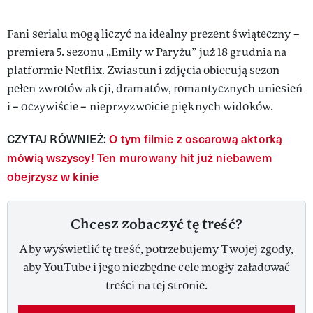
Fani serialu mogą liczyć na idealny prezent świąteczny –
premiera 5. sezonu „Emily w Paryżu” już 18 grudnia na
platformie Netflix. Zwiastun i zdjęcia obiecują sezon
pełen zwrotów akcji, dramatów, romantycznych uniesień
i – oczywiście – nieprzyzwoicie pięknych widoków.
CZYTAJ RÓWNIEŻ:
O tym filmie z oscarową aktorką
mówią wszyscy! Ten murowany hit już niebawem
obejrzysz w kinie
Chcesz zobaczyć tę treść?
Aby wyświetlić tę treść, potrzebujemy Twojej zgody,
aby YouTube i jego niezbędne cele mogły załadować
treści na tej stronie.