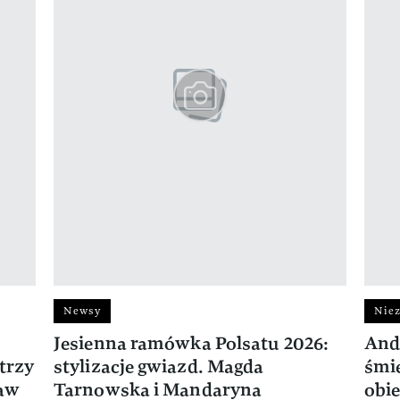
Newsy
Niez
Jesienna ramówka Polsatu 2026:
And
trzy
stylizacje gwiazd. Magda
śmie
ław
Tarnowska i Mandaryna
obie