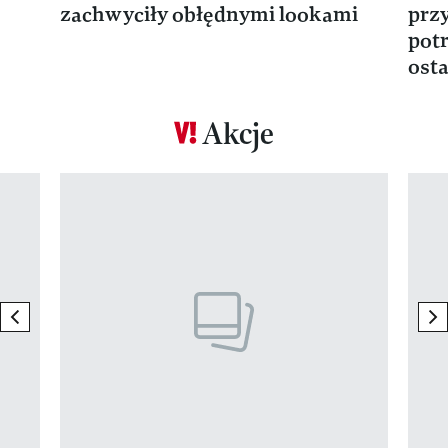
zachwyciły obłędnymi lookami
prz
potr
osta
Akcje
Pokazywanie elementu 1 z 17
previous element
ne