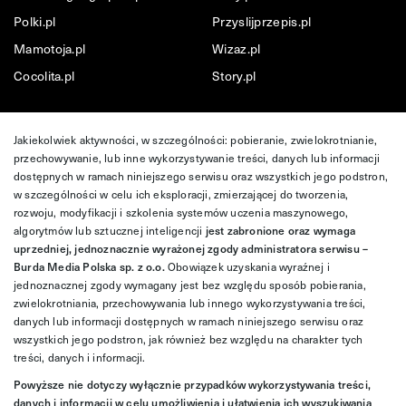
Polki.pl
Przyslijprzepis.pl
Mamotoja.pl
Wizaz.pl
Cocolita.pl
Story.pl
Jakiekolwiek aktywności, w szczególności: pobieranie, zwielokrotnianie,
przechowywanie, lub inne wykorzystywanie treści, danych lub informacji
dostępnych w ramach niniejszego serwisu oraz wszystkich jego podstron,
w szczególności w celu ich eksploracji, zmierzającej do tworzenia,
rozwoju, modyfikacji i szkolenia systemów uczenia maszynowego,
algorytmów lub sztucznej inteligencji
jest zabronione oraz wymaga
uprzedniej, jednoznacznie wyrażonej zgody administratora serwisu –
Burda Media Polska sp. z o.o.
Obowiązek uzyskania wyraźnej i
jednoznacznej zgody wymagany jest bez względu sposób pobierania,
zwielokrotniania, przechowywania lub innego wykorzystywania treści,
danych lub informacji dostępnych w ramach niniejszego serwisu oraz
wszystkich jego podstron, jak również bez względu na charakter tych
treści, danych i informacji.
Powyższe nie dotyczy wyłącznie przypadków wykorzystywania treści,
danych i informacji w celu umożliwienia i ułatwienia ich wyszukiwania