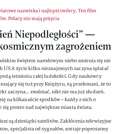
atowe nazwiska i najlepsi twórcy. Ten film
ów. Polacy nie mają pojęcia
ień Niepodległości” —
 kosmicznym zagrożeniem
ańskim świętem narodowym niebo zmienia się nie
h USA życie kilku nieznajomych zaczyna splatać
grożą istnieniu całej ludzkości. Gdy naukowcy
zający się tuż przy Księżycu, są przekonani, że to
t zaczyna... zwalniać, nikt nie ma już złudzeń.
się na kilkanaście spodków – każdy z nich o
e się prosto nad największe miasta świata.
szczą dziesiątki satelitów. Zakłócenia telewizyjne
son, specjalista od sygnałów, zostaje poproszony