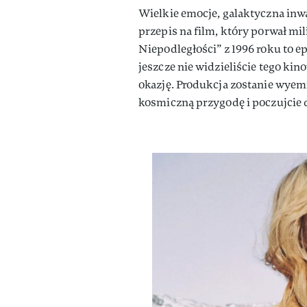
Wielkie emocje, galaktyczna inw
przepis na film, który porwał mi
Niepodległości” z 1996 roku to e
jeszcze nie widzieliście tego kin
okazję. Produkcja zostanie wyemi
kosmiczną przygodę i poczujcie 