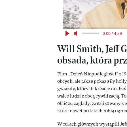
0:00 / 4:59
Will Smith, Jeff
obsada, która prz
Film „Dzień Niepodległości” z 19
obcych, ale także pokaz siły hol
gwiazdy, których kreacje do dziś 
walce ludzi z obcą cywilizacją. 
obliczu zagłady. Zrealizowany z
które nawet po latach robią ogro
Jef
W rolach głównych wystąpili