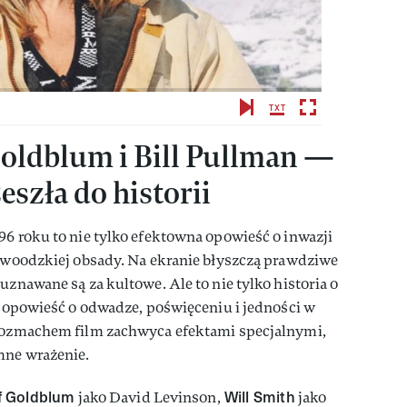
 Goldblum i Bill Pullman —
eszła do historii
96 roku to nie tylko efektowna opowieść o inwazji
lywoodzkiej obsady. Na ekranie błyszczą prawdziwe
uznawane są za kultowe. Ale to nie tylko historia o
To opowieść o odwadze, poświęceniu i jedności w
 rozmachem film zachwyca efektami specjalnymi,
mne wrażenie.
f Goldblum
Will Smith
jako David Levinson,
jako