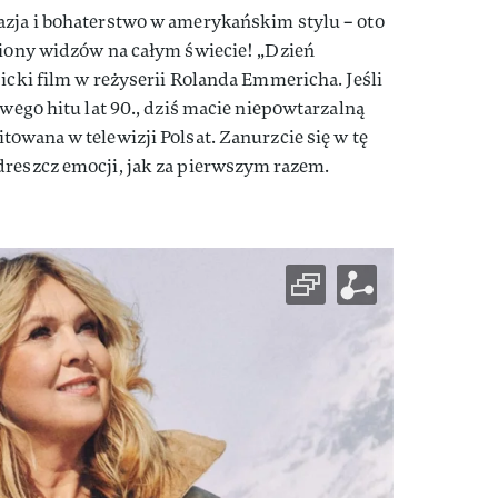
azja i bohaterstwo w amerykańskim stylu – oto
liony widzów na całym świecie! „Dzień
picki film w reżyserii Rolanda Emmericha. Jeśli
owego hitu lat 90., dziś macie niepowtarzalną
towana w telewizji Polsat. Zanurzcie się w tę
dreszcz emocji, jak za pierwszym razem.