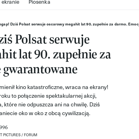
 ekranie
Piosenka
egap! Dziś Polsat serwuje oscarowy megahit lat 90. zupełnie za darmo. Em
ziś Polsat serwuje
it lat 90. zupełnie za
e gwarantowane
mienił kino katastroficzne, wraca na ekrany!
roku to połączenie spektakularnej akcji,
, które nie odpuszcza ani na chwilę. Dziś
niecie oko w oko z obcą cywilizacją.
T PICTURES / FORUM