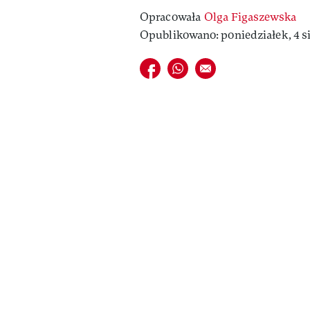
Opracowała
Olga Figaszewska
Opublikowano: poniedziałek, 4 si
Udostępnij na facebook
Udostępnij na whatsapp
E-mail do przyjaciela