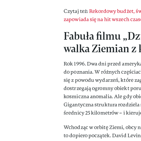
Czytaj też:
Rekordowy budżet, świ
zapowiada się na hit wszech czas
Fabuła filmu „Dz
walka Ziemian z
Rok 1996. Dwa dni przed ameryk
do poznania. W różnych częściac
się z powodu wydarzeń, które za
dostrzegają ogromny obiekt porus
kosmiczna anomalia. Ale gdy obiek
Gigantyczna struktura rozdziela 
średnicy 25 kilometrów – i kieruj
Wchodząc w orbitę Ziemi, obcy ni
to dopiero początek. David Levin