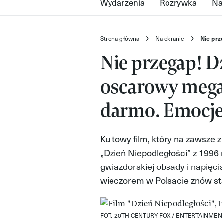
Wydarzenia
Rozrywka
Na
Strona główna
Na ekranie
Nie prz
Nie przegap! D
oscarowy megah
darmo. Emocj
Kultowy film, który na zawsze z
„Dzień Niepodległości” z 1996 
gwiazdorskiej obsady i napięcia
wieczorem w Polsacie znów sta
FOT. 20TH CENTURY FOX / ENTERTAINMEN