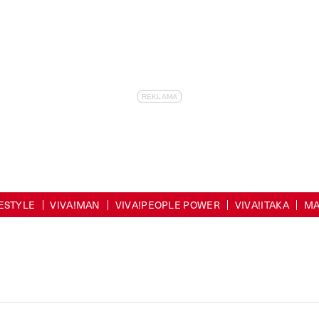
FESTYLE
VIVA!MAN
VIVA!PEOPLE POWER
VIVA!ITAKA
MA