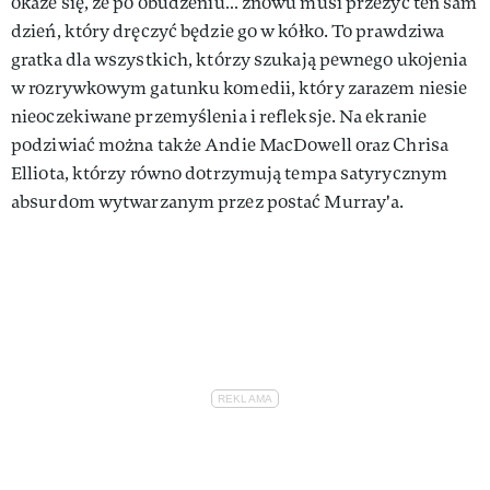
okaże się, że po obudzeniu… znowu musi przeżyć ten sam
dzień, który dręczyć będzie go w kółko. To prawdziwa
gratka dla wszystkich, którzy szukają pewnego ukojenia
w rozrywkowym gatunku komedii, który zarazem niesie
nieoczekiwane przemyślenia i refleksje. Na ekranie
podziwiać można także Andie MacDowell oraz Chrisa
Elliota, którzy równo dotrzymują tempa satyrycznym
absurdom wytwarzanym przez postać Murray'a.