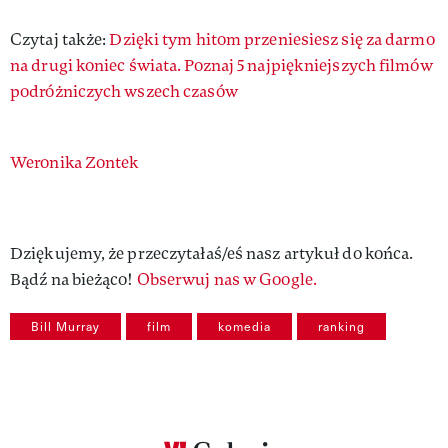
Czytaj także:
Dzięki tym hitom przeniesiesz się za darmo
na drugi koniec świata. Poznaj 5 najpiękniejszych filmów
podróżniczych wszech czasów
Authors
Weronika Zontek
Dziękujemy, że przeczytałaś/eś nasz artykuł do końca.
Bądź na bieżąco!
Obserwuj nas w Google.
Bill Murray
film
komedia
ranking