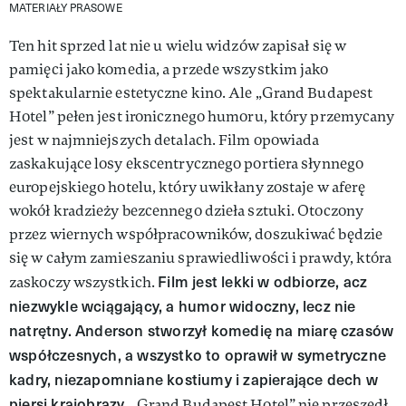
MATERIAŁY PRASOWE
Ten hit sprzed lat nie u wielu widzów zapisał się w
pamięci jako komedia, a przede wszystkim jako
spektakularnie estetyczne kino. Ale „Grand Budapest
Hotel” pełen jest ironicznego humoru, który przemycany
jest w najmniejszych detalach. Film opowiada
zaskakujące losy ekscentrycznego portiera słynnego
europejskiego hotelu, który uwikłany zostaje w aferę
wokół kradzieży bezcennego dzieła sztuki. Otoczony
przez wiernych współpracowników, doszukiwać będzie
się w całym zamieszaniu sprawiedliwości i prawdy, która
Film jest lekki w odbiorze, acz
zaskoczy wszystkich.
niezwykle wciągający, a humor widoczny, lecz nie
natrętny. Anderson stworzył komedię na miarę czasów
współczesnych, a wszystko to oprawił w symetryczne
kadry, niezapomniane kostiumy i zapierające dech w
piersi krajobrazy.
„Grand Budapest Hotel” nie przeszedł