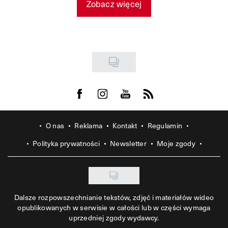
Zobacz więcej
Visit us on Facebook
Visit us on Instagram
Visit us on Youtube
Visit us on Rss
O nas
Reklama
Kontakt
Regulamin
Polityka prywatności
Newsletter
Moje zgody
Dalsze rozpowszechnianie tekstów, zdjęć i materiałów wideo
opublikowanych w serwisie w całości lub w części wymaga
uprzedniej zgody wydawcy.