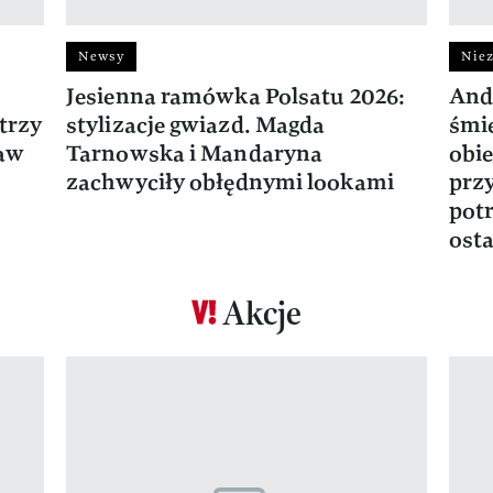
Newsy
Niez
Jesienna ramówka Polsatu 2026:
And
trzy
stylizacje gwiazd. Magda
śmie
ław
Tarnowska i Mandaryna
obie
zachwyciły obłędnymi lookami
prz
potr
osta
Akcje
Pokazywanie elementu 1 z 17