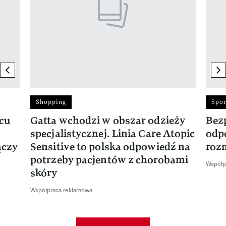
previous element
ne
Shopping
Spor
rcu
Gatta wchodzi w obszar odzieży
Bez
specjalistycznej. Linia Care Atopic
odp
ączy
Sensitive to polska odpowiedź na
roz
potrzeby pacjentów z chorobami
Współp
skóry
Współpraca reklamowa