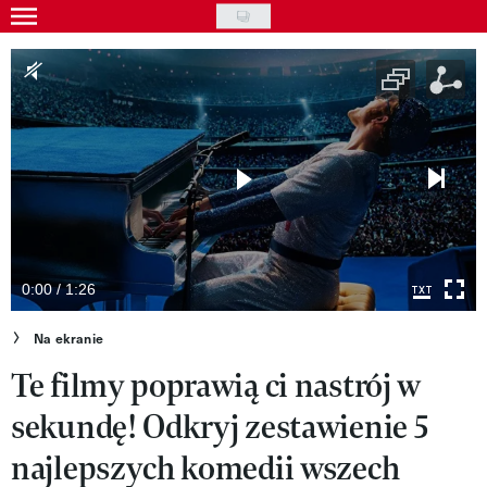
Skip
to
Wydarzenia
main
Rozrywka
content
Na ekranie
Piosenka
VIVA!ART
VIVA!MODA
0:00 / 1:26
VIVA!LIFESTYLE
Na ekranie
Te filmy poprawią ci nastrój w
VIVA!MAN
sekundę! Odkryj zestawienie 5
VIVA!PEOPLE POWER
najlepszych komedii wszech
VIVA!ITAKA