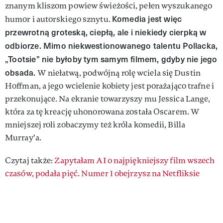
znanym kliszom powiew świeżości, pełen wyszukanego
Komedia jest więc
humor i autorskiego sznytu.
przewrotną groteską, ciepłą, ale i niekiedy cierpką w
odbiorze. Mimo niekwestionowanego talentu Pollacka,
„Tootsie” nie byłoby tym samym filmem, gdyby nie jego
obsada.
W niełatwą, podwójną rolę wciela się Dustin
Hoffman, a jego wcielenie kobiety jest porażająco trafne i
przekonujące. Na ekranie towarzyszy mu Jessica Lange,
która za tę kreację uhonorowana została Oscarem. W
mniejszej roli zobaczymy też króla komedii, Billa
Murray'a.
Czytaj także:
Zapytałam AI o najpiękniejszy film wszech
czasów, podała pięć. Numer 1 obejrzysz na Netfliksie