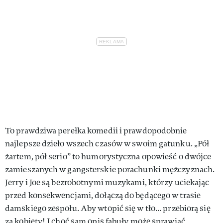
To prawdziwa perełka komedii i prawdopodobnie
najlepsze dzieło wszech czasów w swoim gatunku. „Pół
żartem, pół serio” to humorystyczna opowieść o dwójce
zamieszanych w gangsterskie porachunki mężczyznach.
Jerry i Joe są bezrobotnymi muzykami, którzy uciekając
przed konsekwencjami, dołączą do będącego w trasie
damskiego zespołu. Aby wtopić się w tło... przebiorą się
za kobiety! I choć sam opis fabuły może sprawiać