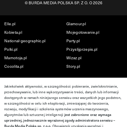
©
BURDA MEDIA POLSKA SP. Z O. O 2026
Elle.pl
Glamour.pl
Kobieta.pl
Mojegotowanie.pl
National-geographic.pl
Party.pl
Polki.pl
Przyslijprzepis.pl
Mamotoja.pl
Wizaz.pl
Cocolita.pl
Story.pl
Jakiekolwiek aktywności, w szczególności: pobieranie, zwielokrotnianie,
przechowywanie, lub inne wykorzystywanie treści, danych lub informacji
dostępnych w ramach niniejszego serwisu oraz wszystkich jego podstron,
w szczególności w celu ich eksploracji, zmierzającej do tworzenia,
rozwoju, modyfikacji i szkolenia systemów uczenia maszynowego,
algorytmów lub sztucznej inteligencji
jest zabronione oraz wymaga
uprzedniej, jednoznacznie wyrażonej zgody administratora serwisu –
Burda Media Polska sp. z o.o.
Obowiązek uzyskania wyraźnej i