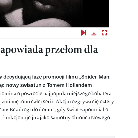
apowiada przełom dla
 w decydującą fazę promocji filmu „Spider-Man:
jąc nowy zwiastun z Tomem Hollandem i
ypomina o powrocie najpopularniejszego bohatera
zmianę tonu całej serii. Akcja rozgrywa się cztery
Man: Bez drogi do domu”, gdy świat zapomniał o
er funkcjonuje już jako samotny obrońca Nowego