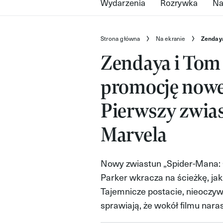
Wydarzenia
Rozrywka
Na
Strona główna
Na ekranie
Zendaya
Zendaya i Tom 
promocję nowe
Pierwszy zwia
Marvela
Nowy zwiastun „Spider-Mana: C
Parker wkracza na ścieżkę, jaki
Tajemnicze postacie, nieoczyw
sprawiają, że wokół filmu nara