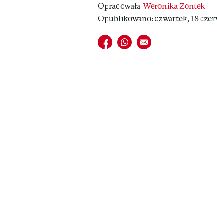
Opracowała
Weronika Zontek
Opublikowano: czwartek, 18 czerw
Udostępnij na facebook
Udostępnij na whatsapp
E-mail do przyjaciela