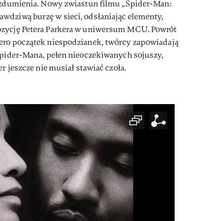
e zdumienia. Nowy zwiastun filmu „Spider-Man:
wdziwą burzę w sieci, odsłaniając elementy,
ozycję Petera Parkera w uniwersum MCU. Powrót
ero początek niespodzianek, twórcy zapowiadają
 Spider-Mana, pełen nieoczekiwanych sojuszy,
er jeszcze nie musiał stawiać czoła.