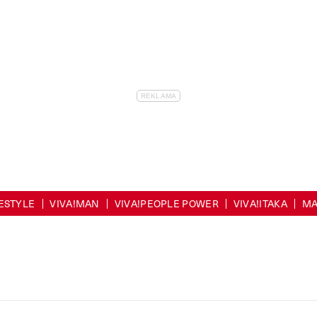
FESTYLE
VIVA!MAN
VIVA!PEOPLE POWER
VIVA!ITAKA
MA