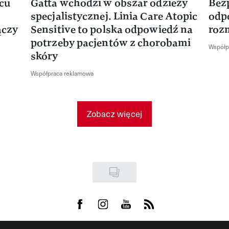
rcu
Gatta wchodzi w obszar odzieży
Bez
specjalistycznej. Linia Care Atopic
odp
ączy
Sensitive to polska odpowiedź na
roz
potrzeby pacjentów z chorobami
Współp
skóry
Współpraca reklamowa
Zobacz więcej
Visit us on Facebook
Visit us on Instagram
Visit us on Youtube
Visit us on Rss