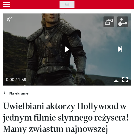
Skip
to
Wydarzenia
main
Rozrywka
content
Na ekranie
Piosenka
VIVA!ART
VIVA!MODA
0:00 / 1:59
VIVA!LIFESTYLE
Na ekranie
Uwielbiani aktorzy Hollywood w
VIVA!MAN
jednym filmie słynnego reżysera!
VIVA!PEOPLE POWER
Mamy zwiastun najnowszej
VIVA!ITAKA