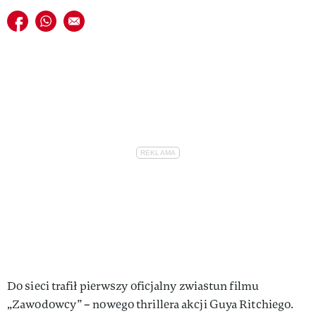
Udostępnij na facebook
Udostępnij na whatsapp
E-mail do przyjaciela
Do sieci trafił pierwszy oficjalny zwiastun filmu
„Zawodowcy” – nowego thrillera akcji Guya Ritchiego.