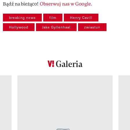
Bądź na bieżąco!
Obserwuj nas w Google.
breaking news
film
Henry Cavill
Hollywood
Jake Gyllenhaal
zwiastun
Galeria
Pokazywanie elementu 1 z 12