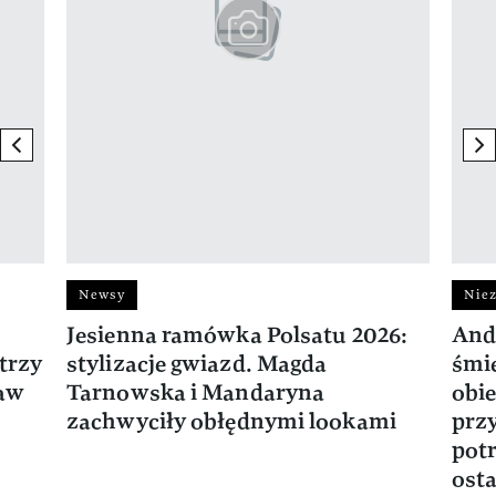
previous element
ne
Newsy
Niez
Jesienna ramówka Polsatu 2026:
And
trzy
stylizacje gwiazd. Magda
śmie
ław
Tarnowska i Mandaryna
obie
zachwyciły obłędnymi lookami
prz
potr
osta